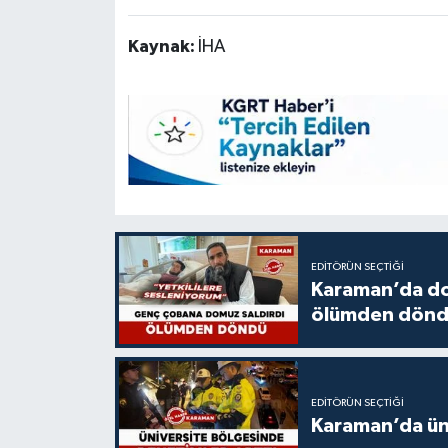
Kaynak:
İHA
EDITÖRÜN SEÇTIĞI
Karaman’da do
ölümden dön
EDITÖRÜN SEÇTIĞI
Karaman’da üni