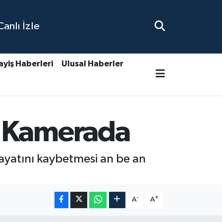
nlı İzle
ayiş Haberleri
Ulusal Haberler
r Kamerada
hayatını kaybetmesi an be an
-
+
A
A