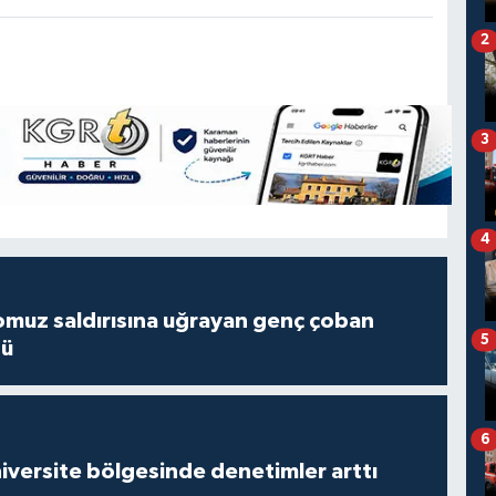
2
3
4
muz saldırısına uğrayan genç çoban
5
dü
6
versite bölgesinde denetimler arttı