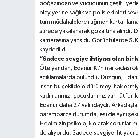
boğazından ve vücudunun çeşitli yerle
olay yerine sağlık ve polis ekipleri se
tüm müdahalelere rağmen kurtarılamadı
sürede yakalanarak gözaltına alındı. 
kamerasına yansıdı. Görüntülerde S.K.’
kaydedildi.
“Sadece sevgiye ihtiyacı olan bir k
Öte yandan, Edanur K.’nin arkadaşı o
açıklamalarda bulundu. Düzgün, Edanur’un
insan bu şekilde öldürülmeyi hak etmi
kadınlarımız, çocuklarımız var. lütfen 
Edanur daha 27 yalındaydı. Arkadaşları 
paramparça durumda, eşi de aynı şekil
Hepimizin psikolojik olarak sorunlarımı
de alıyordu. Sadece sevgiye ihtiyacı o