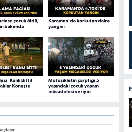
aciası: çocuk öldü,
Karaman'da korkutan daire
un bakımda
yangını
si' Kanlı Bitti!
Motosikletin çarptığı 5
çaklar Konuştu
yaşındaki çocuk yaşam
mücadelesi veriyor