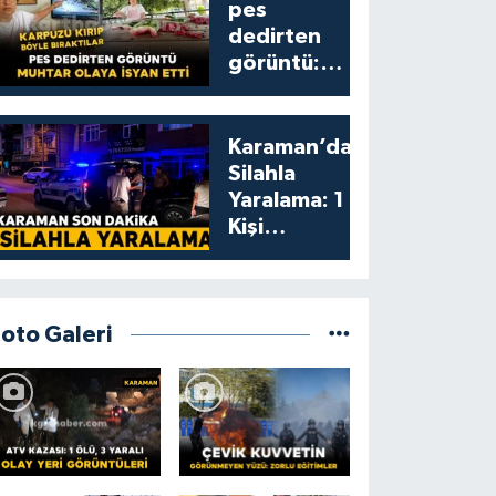
pes
dedirten
görüntü:
karpuzu
yumruklayıp
yediler,
Karaman’da
artıklarını
Silahla
kamelyada
Yaralama: 1
bıraktılar
Kişi
Yaralandı
Foto Galeri