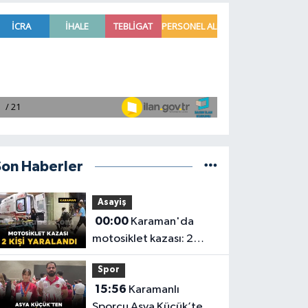
Son Haberler
Asayiş
00:00
Karaman'da
motosiklet kazası: 2
yaralı
Spor
15:56
Karamanlı
Sporcu Asya Küçük’ten