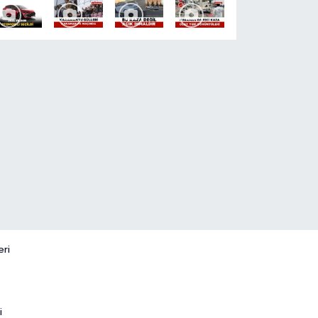
eri
i