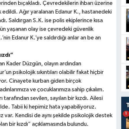
rinden bıçakladı. Çevredekilerin ihbarı üzerine
vk edildi. Ağır yaralanan Edanur K., hastanedeki
. Saldırgan S.K. ise polis ekiplerince kısa
Dün yaşanan olay ise çevredeki güvenlik
nin Edanur K.’ye saldırdığı anlar an be an
ızdı”
lan Kader Düzgün, olayın ardından
 psikolojik sıkıntıları olabilir fakat hiçbir
yor. Cinayete kurban giden birçok
kadınlarımıza ve çocuklarımıza sahip çıkalım.
tarafından sevilen, sayılan bir kızdı. Ailesi
de. Tabii ki hepimiz hata yapabiliyoruz.
1
z var. Kendisi de aynı şekilde psikolojik destek
lan bir kızdı” açıklamasında bulundu.