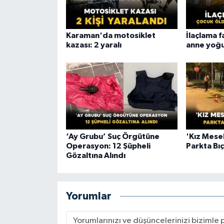
Karaman'da motosiklet
İlaçlama f
kazası: 2 yaralı
anne yoğ
‘Ay Grubu’ Suç Örgütüne
'Kız Mesele
Operasyon: 12 Şüpheli
Parkta Bı
Gözaltına Alındı
Yorumlar