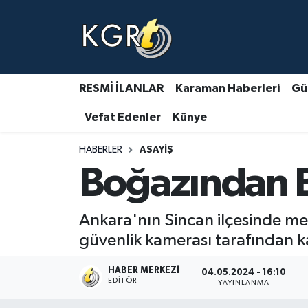
Karaman Haberleri
Gündem Haberleri
RESMİ İLANLAR
Karaman Haberleri
Gü
Vefat Edenler
Künye
Güncel Haberler
HABERLER
ASAYIŞ
Spor Haberleri
Boğazından B
Asayiş Haberleri
Ankara'nın Sincan ilçesinde mey
Ulusal Haberler
güvenlik kamerası tarafından k
Vefat Edenler
HABER MERKEZI
04.05.2024 - 16:10
EDITÖR
YAYINLANMA