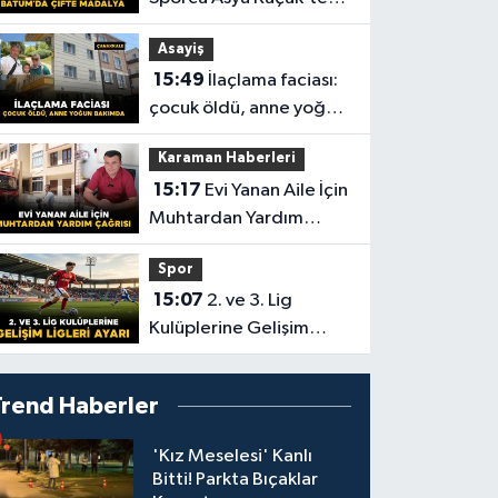
Batum’da Çifte Madalya
Asayiş
15:49
İlaçlama faciası:
çocuk öldü, anne yoğun
bakımda
Karaman Haberleri
15:17
Evi Yanan Aile İçin
Muhtardan Yardım
Çağrısı
Spor
15:07
2. ve 3. Lig
Kulüplerine Gelişim
Ligleri Ayarı
Trend Haberler
'Kız Meselesi' Kanlı
Bitti! Parkta Bıçaklar