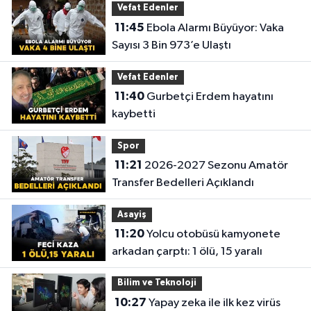
Vefat Edenler
11:45
Ebola Alarmı Büyüyor: Vaka
Sayısı 3 Bin 973’e Ulaştı
Vefat Edenler
11:40
Gurbetçi Erdem hayatını
kaybetti
Spor
11:21
2026-2027 Sezonu Amatör
Transfer Bedelleri Açıklandı
Asayiş
11:20
Yolcu otobüsü kamyonete
arkadan çarptı: 1 ölü, 15 yaralı
Bilim ve Teknoloji
10:27
Yapay zeka ile ilk kez virüs