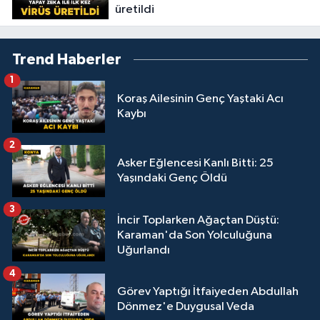
üretildi
Trend Haberler
1
Koraş Ailesinin Genç Yaştaki Acı
Kaybı
2
Asker Eğlencesi Kanlı Bitti: 25
Yaşındaki Genç Öldü
3
İncir Toplarken Ağaçtan Düştü:
Karaman'da Son Yolculuğuna
Uğurlandı
4
Görev Yaptığı İtfaiyeden Abdullah
Dönmez'e Duygusal Veda