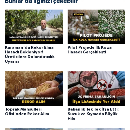
Bunlar da ilginizi çekebilir
Karaman'da Rekor Elma
Pilot Projede İlk Koza
Hasadı Bekleniyor!
Hasadı Gerçekleşti
Üreticilere Dolandırıcılık
Uyarısı
Toprak Mahsulleri
Bakanlık Tek Tek İfşa Etti:
Ofisi'nden Rekor Alım
Sucuk ve Kıymada Büyük
Hile