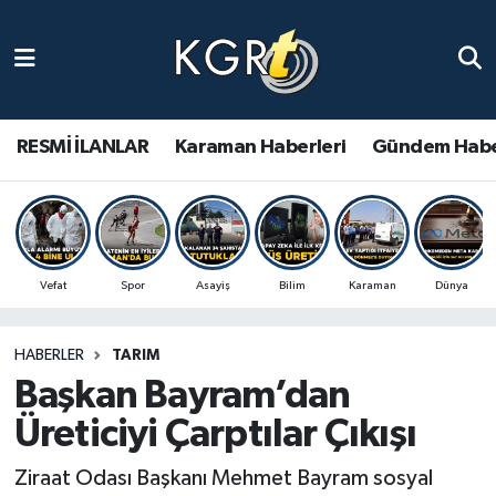
Karaman Haberleri
Gündem Haberleri
RESMİ İLANLAR
Karaman Haberleri
Gündem Habe
Güncel Haberler
Spor Haberleri
Vefat
Spor
Asayiş
Bilim
Karaman
Dünya
Asayiş Haberleri
HABERLER
TARIM
Ulusal Haberler
Başkan Bayram’dan
Vefat Edenler
Üreticiyi Çarptılar Çıkışı
Ziraat Odası Başkanı Mehmet Bayram sosyal