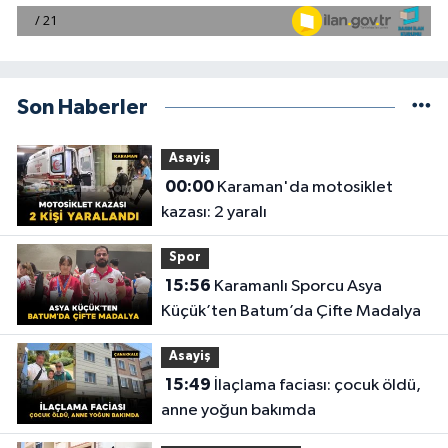
Son Haberler
Asayiş
00:00
Karaman'da motosiklet
kazası: 2 yaralı
Spor
15:56
Karamanlı Sporcu Asya
Küçük’ten Batum’da Çifte Madalya
Asayiş
15:49
İlaçlama faciası: çocuk öldü,
anne yoğun bakımda