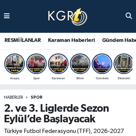
Karaman Haberleri
Gündem Haberleri
RESMİ İLANLAR
Karaman Haberleri
Gündem Habe
Güncel Haberler
Spor Haberleri
Asayiş
Spor
Karaman
Bilim
Gündem
Ekonomi
Asayiş Haberleri
HABERLER
SPOR
Ulusal Haberler
2. ve 3. Liglerde Sezon
Vefat Edenler
Eylül’de Başlayacak
Türkiye Futbol Federasyonu (TFF), 2026-2027