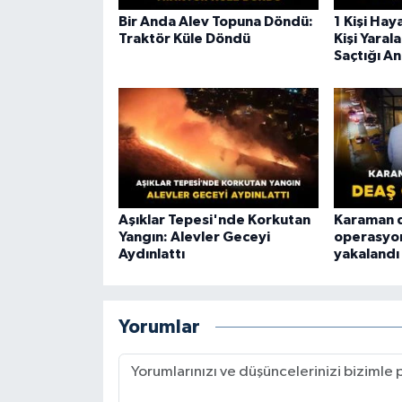
Bir Anda Alev Topuna Döndü:
1 Kişi Hay
Traktör Küle Döndü
Kişi Yaral
Saçtığı An
Aşıklar Tepesi'nde Korkutan
Karaman d
Yangın: Alevler Geceyi
operasyon
Aydınlattı
yakalandı
Yorumlar