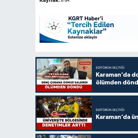
Kaynak:
İHA
EDITÖRÜN SEÇTIĞI
Karaman’da do
ölümden dön
EDITÖRÜN SEÇTIĞI
Karaman’da üni