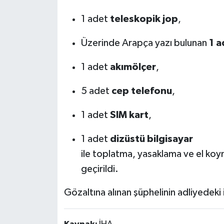
1 adet
teleskopik jop
,
Üzerinde Arapça yazı bulunan
1 
1 adet
akımölçer
,
5 adet
cep telefonu
,
1 adet
SIM kart
,
1 adet
dizüstü bilgisayar
ile toplatma, yasaklama ve el koy
geçirildi.
Gözaltına alınan şüphelinin adliyedeki 