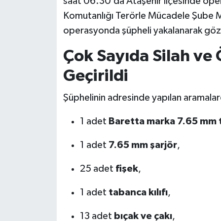
saat 06.30’da Ataşehir ilçesinde ope
Komutanlığı Terörle Mücadele Şube Mü
operasyonda şüpheli yakalanarak gözal
Çok Sayıda Silah ve 
Geçirildi
Şüphelinin adresinde yapılan aramala
1 adet
Baretta marka 7.65 mm 
1 adet
7.65 mm şarjör
,
25 adet
fişek
,
1 adet
tabanca kılıfı
,
13 adet
bıçak ve çakı
,