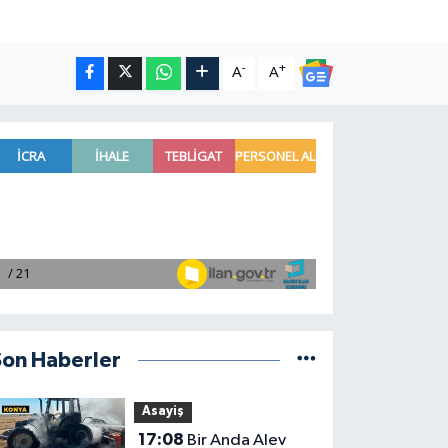
-
+
A
A
Son Haberler
Asayiş
17:08
Bir Anda Alev