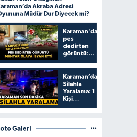
Karaman’da Akraba Adresi
Oyununa Müdür Dur Diyecek mi?
Karaman'da
pes
dedirten
görüntü:
karpuzu
yumruklayıp
yediler,
Karaman’da
artıklarını
Silahla
kamelyada
Yaralama: 1
bıraktılar
Kişi
Yaralandı
Foto Galeri