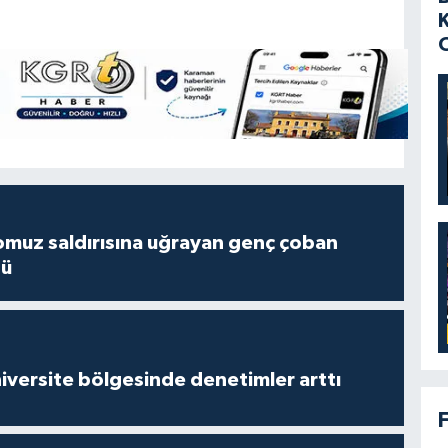
muz saldırısına uğrayan genç çoban
dü
versite bölgesinde denetimler arttı