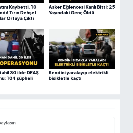
atını Kaybetti, 10
Asker Eğlencesi Kanlı Bitti: 25
andı! Tırın Dehşet
Yaşındaki Genç Öldü
lar Ortaya Çıktı
ahil 30 ilde DEAŞ
Kendini yaralayıp elektrikli
u: 104 şüpheli
bisikletle kaçtı