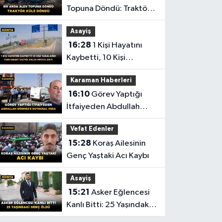
Topuna Döndü: Traktör
Küle Döndü
Asayiş
16:28
1 Kişi Hayatını
Kaybetti, 10 Kişi
Yaralandı! Tırın Dehşet
Karaman Haberleri
Saçtığı Anlar Ortaya
16:10
Görev Yaptığı
Çıktı
İtfaiyeden Abdullah
Dönmez'e Duygusal
Vefat Edenler
Veda
15:28
Koraş Ailesinin
Genç Yaştaki Acı Kaybı
Asayiş
15:21
Asker Eğlencesi
Kanlı Bitti: 25 Yaşındaki
Genç Öldü