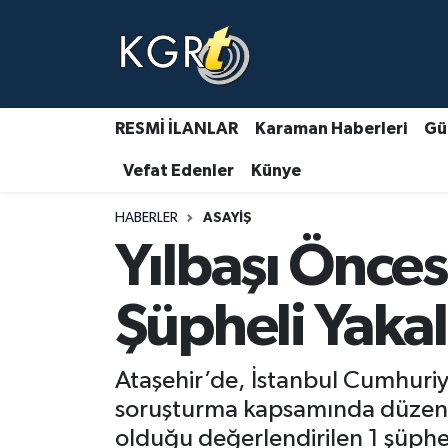
Karaman Haberleri
Gündem Haberleri
RESMİ İLANLAR
Karaman Haberleri
Gü
Vefat Edenler
Künye
Güncel Haberler
HABERLER
ASAYIŞ
Spor Haberleri
Yılbaşı Öncesi
Asayiş Haberleri
Şüpheli Yaka
Ulusal Haberler
Ataşehir’de, İstanbul Cumhuriye
Vefat Edenler
soruşturma kapsamında düzenle
olduğu değerlendirilen 1 şüphe