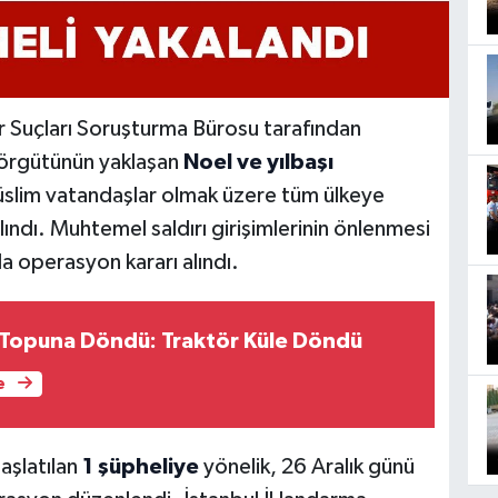
r Suçları Soruşturma Bürosu tarafından
örgütünün yaklaşan
Noel ve yılbaşı
müslim vatandaşlar olmak üzere tüm ülkeye
lındı. Muhtemel saldırı girişimlerinin önlenmesi
a operasyon kararı alındı.
 Topuna Döndü: Traktör Küle Döndü
e
aşlatılan
1 şüpheliye
yönelik, 26 Aralık günü