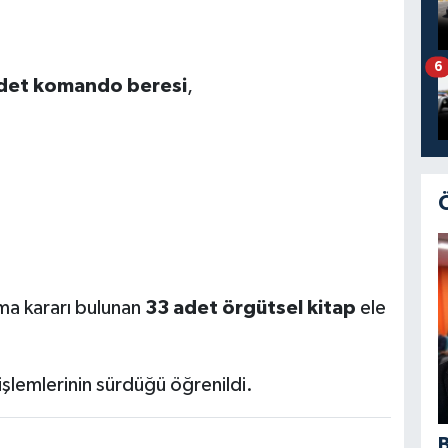
6
adet komando beresi
,
ma kararı bulunan
33 adet örgütsel kitap
ele
işlemlerinin sürdüğü öğrenildi.