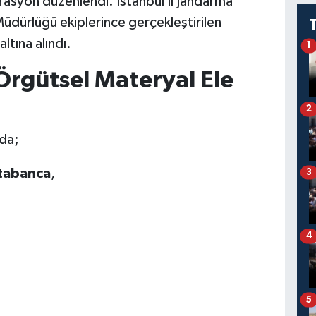
rasyon düzenlendi. İstanbul İl Jandarma
dürlüğü ekiplerince gerçekleştirilen
tına alındı.
1
Örgütsel Materyal Ele
2
rda;
tabanca
,
3
4
5