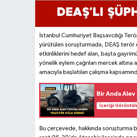
İstanbul Cumhuriyet Başsavcılığı Terö
yürütülen soruşturmada, DEAŞ terör 
etkinliklerini hedef alan, başta gayri
yönelik eylem çağrıları mercek altına a
amacıyla başlatılan çalışma kapsamınd
Bir Anda Alev
İçeriği Görüntül
Bu çerçevede, hakkında soruşturma b