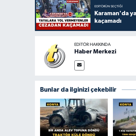
EDITÖRÜN SEÇTIĞI
Karaman'da ya
kaçamadı
EDITÖR HAKKINDA
Haber Merkezi
Bunlar da ilginizi çekebilir