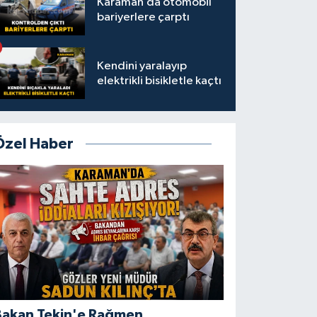
Karaman’da otomobil
bariyerlere çarptı
Kendini yaralayıp
elektrikli bisikletle kaçtı
Özel Haber
Bakan Tekin'e Rağmen