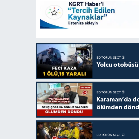
EDITÖRÜN SEÇTIĞI
Yolcu otobüsü 
EDITÖRÜN SEÇTIĞI
Karaman’da do
ölümden dön
EDITÖRÜN SEÇTIĞI