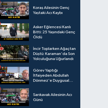
Koraş Ailesinin Genç
Yaştaki Acı Kaybı
Asker Eğlencesi Kanlı
Bitti: 25 Yaşındaki Genç
Öldü
İncir Toplarken Ağaçtan
Düştü: Karaman'da Son
Yolculuğuna Uğurlandı
Görev Yaptığı
İtfaiyeden Abdullah
Dönmez'e Duygusal
Veda
Sarıkavak Ailesinin Acı
Günü