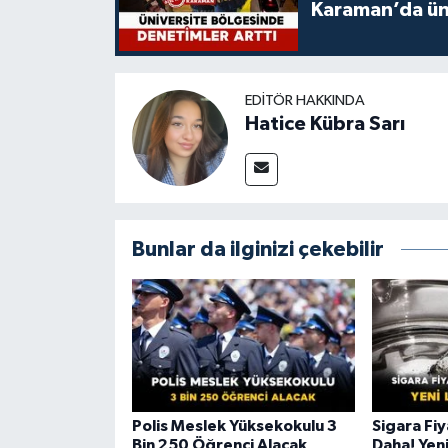
Karaman’da üni
EDITÖR HAKKINDA
Hatice Kübra Sarı
Bunlar da ilginizi çekebilir
Polis Meslek Yüksekokulu 3
Sigara Fiy
Bin 250 Öğrenci Alacak
Daha! Yeni