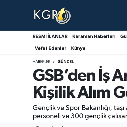
Karaman Haberleri
Gündem Haberleri
RESMİ İLANLAR
Karaman Haberleri
Gü
Vefat Edenler
Künye
Güncel Haberler
HABERLER
GÜNCEL
Spor Haberleri
GSB’den İş A
Asayiş Haberleri
Kişilik Alım G
Ulusal Haberler
Gençlik ve Spor Bakanlığı, taşr
Vefat Edenler
personeli ve 300 gençlik çalışa