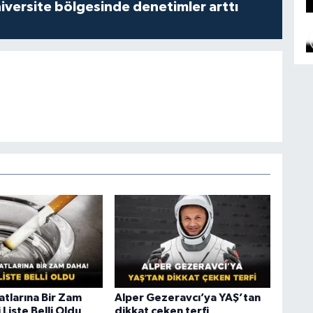
versite bölgesinde denetimler arttı
atlarına Bir Zam
Alper Gezeravcı’ya YAŞ’tan
 Liste Belli Oldu
dikkat çeken terfi