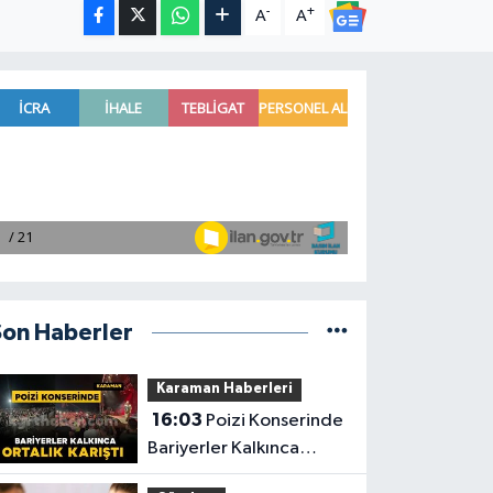
-
+
A
A
Son Haberler
Karaman Haberleri
16:03
Poizi Konserinde
Bariyerler Kalkınca
Ortalık Karıştı