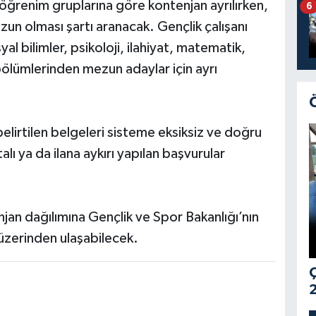
 öğrenim gruplarına göre kontenjan ayrılırken,
6
ezun olması şartı aranacak. Gençlik çalışanı
syal bilimler, psikoloji, ilahiyat, matematik,
s bölümlerinden mezun adaylar için ayrı
lirtilen belgeleri sisteme eksiksiz ve doğru
lı ya da ilana aykırı yapılan başvurular
jan dağılımına Gençlik ve Spor Bakanlığı’nın
ı üzerinden ulaşabilecek.
Ç
2