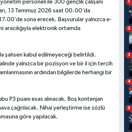
önetim personeli ile 300 gençlik çalışanı
1
uları, 13 Temmuz 2026 saat 00.00’da
7.00’de sona erecek. Başvurular yalnızca e-
i aracılığıyla elektronik ortamda
2
da şahsen kabul edilmeyeceği belirtildi.
3
linde yalnızca bir pozisyon ve bir il için tercih
amlanmasının ardından bilgilerde herhangi bir
4
ubu P3 puanı esas alınacak. Boş kontenjan
nava çağrılacak. Nihai yerleştirme ise sözlü
5
amasına göre yapılacak.