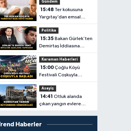
Gündem
15:48
Ter kokusuna
Yargıtay’dan emsal
nitelikte Karar
Politika
15:35
Bakan Gürlek’ten
Demirtaş İddiasına
Yanıt: “Böyle Bir
Karaman Haberleri
Açıklama Yapmadım”
15:00
Çoğlu Köyü
Festivali Coşkuyla
Başladı
Asayiş
14:41
Otluk alanda
çıkan yangın evlere
sıçramadan söndürüldü
Trend Haberler