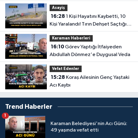
Asayiş
16:28
1 Kişi Hayatını Kaybetti, 10
Kişi Yaralandı! Tırın Dehşet Saçtığı
Anlar Ortaya Çıktı
Karaman Haberleri
16:10
Görev Yaptığı İtfaiyeden
Abdullah Dönmez'e Duygusal Veda
Vefat Edenler
15:28
Koraş Ailesinin Genç Yaştaki
Acı Kaybı
Trend Haberler
1
Karaman Belediyesi'nin Acı Günü:
49 yaşında vefat etti