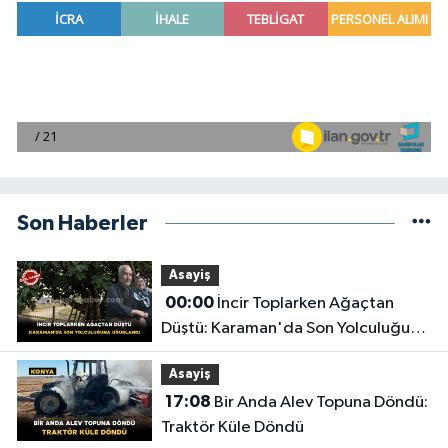
Son Haberler
Asayiş
00:00
İncir Toplarken Ağaçtan
Düştü: Karaman'da Son Yolculuğuna
Uğurlandı
Asayiş
17:08
Bir Anda Alev Topuna Döndü:
Traktör Küle Döndü