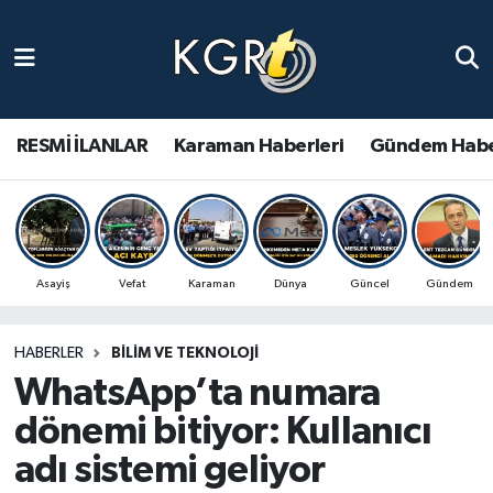
Karaman Haberleri
Gündem Haberleri
RESMİ İLANLAR
Karaman Haberleri
Gündem Habe
Güncel Haberler
Spor Haberleri
Asayiş
Vefat
Karaman
Dünya
Güncel
Gündem
Asayiş Haberleri
HABERLER
BILIM VE TEKNOLOJI
Ulusal Haberler
WhatsApp’ta numara
Vefat Edenler
dönemi bitiyor: Kullanıcı
adı sistemi geliyor