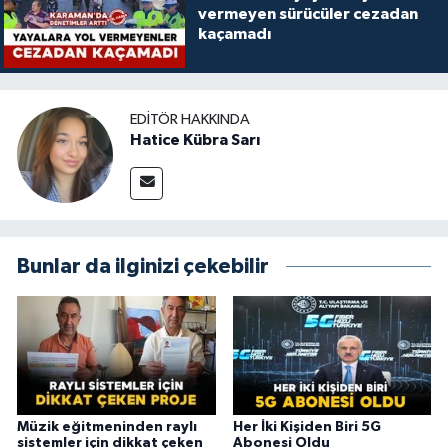
vermeyen sürücüler cezadan
kaçamadı
EDITÖR HAKKINDA
Hatice Kübra Sarı
Bunlar da ilginizi çekebilir
Müzik eğitmeninden raylı
Her İki Kişiden Biri 5G
sistemler için dikkat çeken
Abonesi Oldu