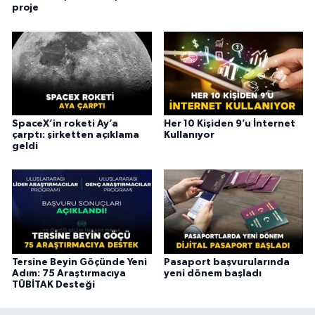
proje
SpaceX’in roketi Ay’a
Her 10 Kişiden 9’u İnternet
çarptı: şirketten açıklama
Kullanıyor
geldi
Tersine Beyin Göçünde Yeni
Pasaport başvurularında
Adım: 75 Araştırmacıya
yeni dönem başladı
TÜBİTAK Desteği