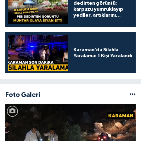
dedirten görüntü:
karpuzu yumruklayıp
yediler, artıklarını
kamelyada bıraktılar
Karaman’da Silahla
Yaralama: 1 Kişi Yaralandı
Foto Galeri