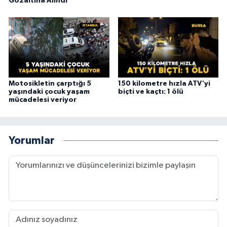
Gözaltına Alındı
Motosikletin çarptığı 5
150 kilometre hızla ATV'yi
yaşındaki çocuk yaşam
biçti ve kaçtı: 1 ölü
mücadelesi veriyor
Yorumlar