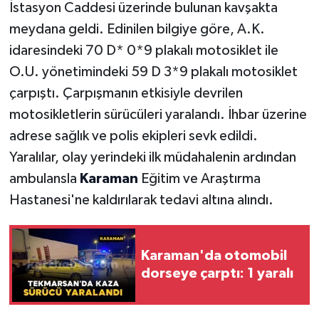
İstasyon Caddesi üzerinde bulunan kavşakta
meydana geldi. Edinilen bilgiye göre, A.K.
idaresindeki 70 D* 0*9 plakalı motosiklet ile
O.U. yönetimindeki 59 D 3*9 plakalı motosiklet
çarpıştı. Çarpışmanın etkisiyle devrilen
motosikletlerin sürücüleri yaralandı. İhbar üzerine
adrese sağlık ve polis ekipleri sevk edildi.
Yaralılar, olay yerindeki ilk müdahalenin ardından
ambulansla
Karaman
Eğitim ve Araştırma
Hastanesi'ne kaldırılarak tedavi altına alındı.
Karaman'da otomobil
dorseye çarptı: 1 yaralı