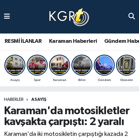
Karaman Haberleri
Gündem Haberleri
RESMİ İLANLAR
Karaman Haberleri
Gündem Habe
Güncel Haberler
Spor Haberleri
Asayiş
Spor
Karaman
Bilim
Gündem
Ekonomi
Asayiş Haberleri
HABERLER
ASAYIŞ
Ulusal Haberler
Karaman'da motosikletler
Vefat Edenler
kavşakta çarpıştı: 2 yaralı
Karaman'da iki motosikletin çarpıştığı kazada 2