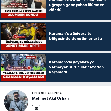
Karaman’da domuz saldırısına
uğrayan genç çoban ölümden
döndü
Karaman’da üniversite
bölgesinde denetimler arttı
Karaman'da yayalara yol
vermeyen sürücüler cezadan
kaçamadı
EDITÖR HAKKINDA
Mehmet Akif Orhan