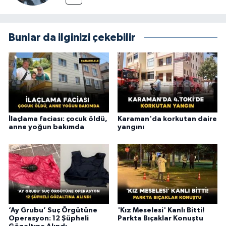
Bunlar da ilginizi çekebilir
İlaçlama faciası: çocuk öldü,
Karaman'da korkutan daire
anne yoğun bakımda
yangını
‘Ay Grubu’ Suç Örgütüne
'Kız Meselesi' Kanlı Bitti!
Operasyon: 12 Şüpheli
Parkta Bıçaklar Konuştu