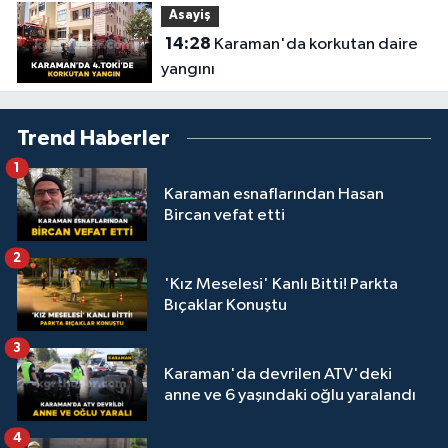
Asayiş
14:28
Karaman'da korkutan daire
yangını
Trend Haberler
1
Karaman esnaflarından Hasan
Bircan vefat etti
2
'Kız Meselesi' Kanlı Bitti! Parkta
Bıçaklar Konuştu
3
Karaman'da devrilen ATV'deki
anne ve 6 yaşındaki oğlu yaralandı
4