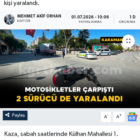
kişi yaralandı.
MEHMET AKIF ORHAN
01.07.2026 - 10:06
1 DK
EDITÖR
YAYINLANMA
OKUNMA SÜ
Paylaş
-
+
A
A
Kaza, sabah saatlerinde Külhan Mahallesi 1.