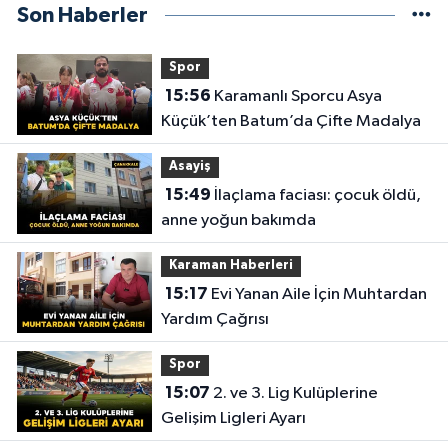
Son Haberler
Spor
15:56
Karamanlı Sporcu Asya
Küçük’ten Batum’da Çifte Madalya
Asayiş
15:49
İlaçlama faciası: çocuk öldü,
anne yoğun bakımda
Karaman Haberleri
15:17
Evi Yanan Aile İçin Muhtardan
Yardım Çağrısı
Spor
15:07
2. ve 3. Lig Kulüplerine
Gelişim Ligleri Ayarı