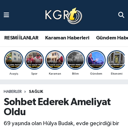
Karaman Haberleri
Gündem Haberleri
RESMİ İLANLAR
Karaman Haberleri
Gündem Habe
Güncel Haberler
Spor Haberleri
Asayiş
Spor
Karaman
Bilim
Gündem
Ekonomi
Asayiş Haberleri
HABERLER
SAĞLIK
Ulusal Haberler
Sohbet Ederek Ameliyat
Vefat Edenler
Oldu
69 yaşında olan Hülya Budak, evde geçirdiği bir