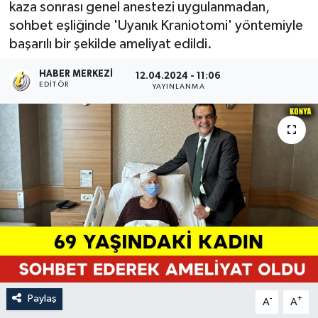
kaza sonrası genel anestezi uygulanmadan,
sohbet eşliğinde 'Uyanık Kraniotomi' yöntemiyle
başarılı bir şekilde ameliyat edildi.
HABER MERKEZI
12.04.2024 - 11:06
EDITÖR
YAYINLANMA
Paylaş
-
+
A
A