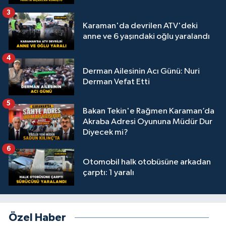
3
Karaman'da devrilen ATV'deki
anne ve 6 yaşındaki oğlu yaralandı
4
Derman Ailesinin Acı Günü: Nuri
Derman Vefat Etti
5
Bakan Tekin'e Rağmen Karaman’da
Akraba Adresi Oyununa Müdür Dur
Diyecek mi?
6
Otomobil halk otobüsüne arkadan
çarptı: 1 yaralı
Özel Haber