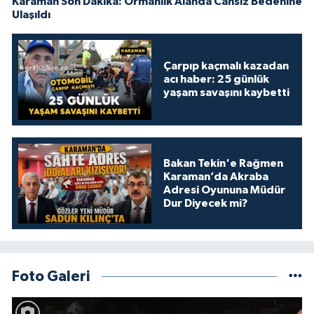
Karaman Son Dakika: Ormanlık Alanda Cansız Bedenine
Ulaşıldı
Çarpıp kaçmalı kazadan
acı haber: 25 günlük
yaşam savaşını kaybetti
Bakan Tekin'e Rağmen
Karaman’da Akraba
Adresi Oyununa Müdür
Dur Diyecek mi?
Foto Galeri