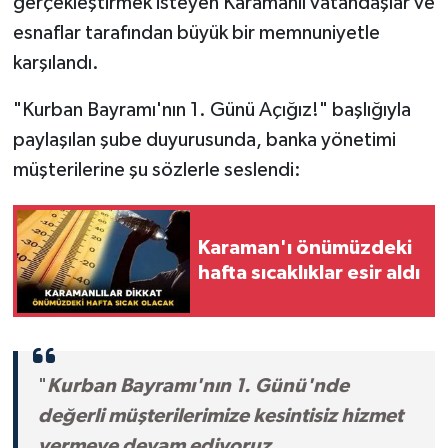
gerçekleştirmek isteyen Karamanlı vatandaşlar ve
esnaflar tarafından büyük bir memnuniyetle
karşılandı.
"Kurban Bayramı'nın 1. Günü Açığız!" başlığıyla
paylaşılan şube duyurusunda, banka yönetimi
müşterilerine şu sözlerle seslendi:
Karaman'ı önümüzdeki
hafta sıcaklıklar esir aldı
"
Kurban Bayramı'nın 1. Günü'nde
değerli müşterilerimize kesintisiz hizmet
vermeye devam ediyoruz.