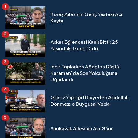
1
Koraş Ailesinin Genç Yaştaki Acı
Kaybı
2
Asker Eğlencesi Kanlı Bitti: 25
Yaşındaki Genç Öldü
3
İncir Toplarken Ağaçtan Düştü:
Karaman'da Son Yolculuğuna
Uğurlandı
4
Görev Yaptığı İtfaiyeden Abdullah
Dönmez'e Duygusal Veda
5
Sarıkavak Ailesinin Acı Günü