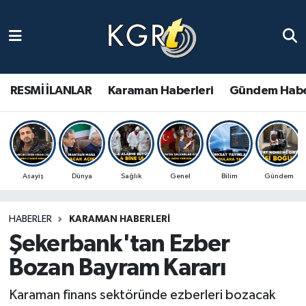
Karaman Haberleri
Gündem Haberleri
RESMİ İLANLAR
Karaman Haberleri
Gündem Habe
Güncel Haberler
Spor Haberleri
Asayiş
Dünya
Sağlık
Genel
Bilim
Gündem
Asayiş Haberleri
HABERLER
KARAMAN HABERLERI
Ulusal Haberler
Şekerbank'tan Ezber
Vefat Edenler
Bozan Bayram Kararı
Karaman finans sektöründe ezberleri bozacak