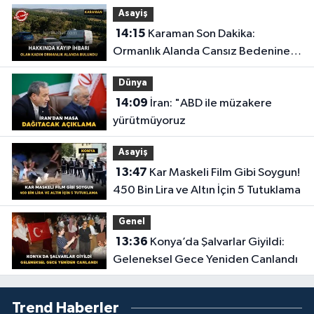
Asayiş
14:15
Karaman Son Dakika:
Ormanlık Alanda Cansız Bedenine
Ulaşıldı
Dünya
14:09
İran: "ABD ile müzakere
yürütmüyoruz
Asayiş
13:47
Kar Maskeli Film Gibi Soygun!
450 Bin Lira ve Altın İçin 5 Tutuklama
Genel
13:36
Konya’da Şalvarlar Giyildi:
Geleneksel Gece Yeniden Canlandı
Trend Haberler