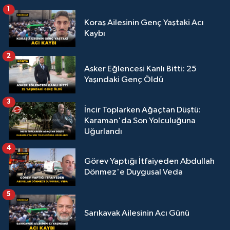
1
Koraş Ailesinin Genç Yaştaki Acı
Kaybı
2
Asker Eğlencesi Kanlı Bitti: 25
Yaşındaki Genç Öldü
3
İncir Toplarken Ağaçtan Düştü:
Karaman'da Son Yolculuğuna
Uğurlandı
4
Görev Yaptığı İtfaiyeden Abdullah
Dönmez'e Duygusal Veda
5
Sarıkavak Ailesinin Acı Günü