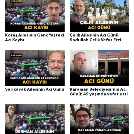
Koraş Ailesinin Genç Yaştaki
Çelik Ailesinin Acı Günü:
Acı Kaybı
Sadullah Çelik Vefat Etti
Sarıkavak Ailesinin Acı Günü
Karaman Belediyesi'nin Acı
Günü: 49 yaşında vefat etti