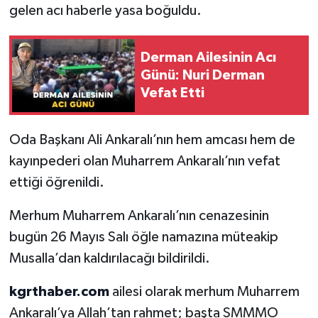
gelen acı haberle yasa boğuldu.
Derman Ailesinin Acı
Günü: Nuri Derman
Vefat Etti
Oda Başkanı Ali Ankaralı’nın hem amcası hem de
kayınpederi olan Muharrem Ankaralı’nın vefat
ettiği öğrenildi.
Merhum Muharrem Ankaralı’nın cenazesinin
bugün 26 Mayıs Salı öğle namazına müteakip
Musalla’dan kaldırılacağı bildirildi.
kgrthaber.com
ailesi olarak merhum Muharrem
Ankaralı’ya Allah’tan rahmet; başta SMMMO