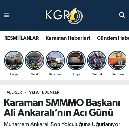
Karaman Haberleri
Gündem Haberleri
RESMİ İLANLAR
Karaman Haberleri
Gündem Habe
Güncel Haberler
Spor Haberleri
Asayiş
Vefat
Karaman
Dünya
Güncel
Gündem
Asayiş Haberleri
HABERLER
VEFAT EDENLER
Ulusal Haberler
Karaman SMMMO Başkanı
Vefat Edenler
Ali Ankaralı’nın Acı Günü
Muharrem Ankaralı Son Yolculuğuna Uğurlanıyor