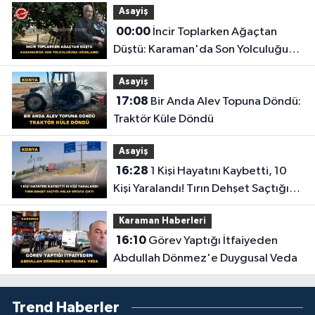
Asayiş
00:00
İncir Toplarken Ağaçtan
Düştü: Karaman'da Son Yolculuğuna
Uğurlandı
Asayiş
17:08
Bir Anda Alev Topuna Döndü:
Traktör Küle Döndü
Asayiş
16:28
1 Kişi Hayatını Kaybetti, 10
Kişi Yaralandı! Tırın Dehşet Saçtığı
Anlar Ortaya Çıktı
Karaman Haberleri
16:10
Görev Yaptığı İtfaiyeden
Abdullah Dönmez'e Duygusal Veda
Trend Haberler