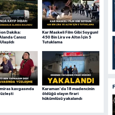
on Dakika:
Kar Maskeli Film Gibi Soygun!
Alanda Cansız
450 Bin Lira ve Altın İçin 5
Ulaşıldı
Tutuklama
 miras kavgasında
Karaman'da 18 madencinin
üzleşti
öldüğü olayın firari
hükümlüsü yakalandı