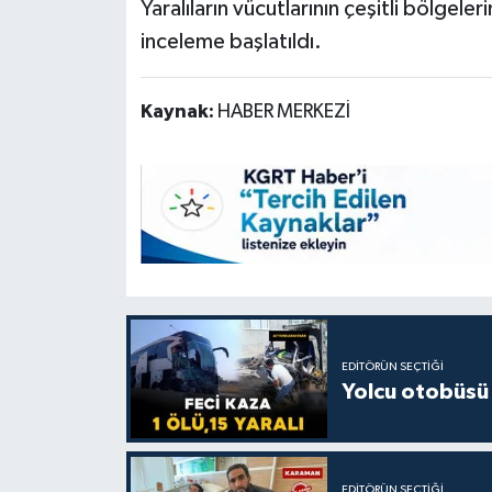
Yaralıların vücutlarının çeşitli bölgeleri
inceleme başlatıldı.
Kaynak:
HABER MERKEZİ
EDITÖRÜN SEÇTIĞI
Yolcu otobüsü 
EDITÖRÜN SEÇTIĞI