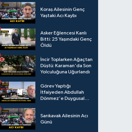
Koraş Ailesinin Genç
Yaştaki Acı Kaybı
Asker Eğlencesi Kanlı
Bitti: 25 Yaşındaki Genç
Öldü
İncir Toplarken Ağaçtan
Düştü: Karaman'da Son
Yolculuğuna Uğurlandı
Görev Yaptığı
İtfaiyeden Abdullah
Dönmez'e Duygusal
Veda
Sarıkavak Ailesinin Acı
Günü