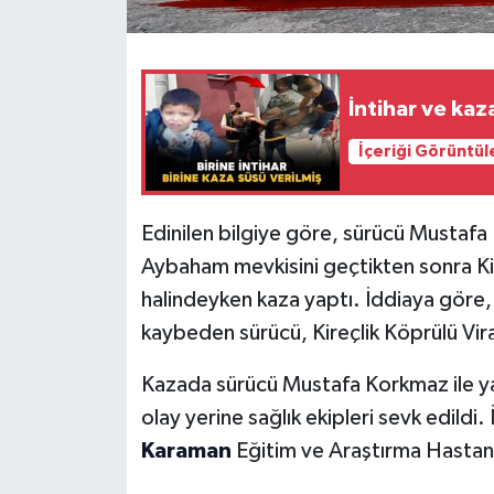
İntihar ve kaz
İçeriği Görüntül
Edinilen bilgiye göre, sürücü Mustaf
Aybaham mevkisini geçtikten sonra Kir
halindeyken kaza yaptı. İddiaya göre
kaybeden sürücü, Kireçlik Köprülü Viraj
Kazada sürücü Mustafa Korkmaz ile yan
olay yerine sağlık ekipleri sevk edildi.
Karaman
Eğitim ve Araştırma Hastanes