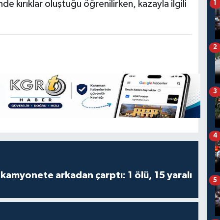
nde kırıklar oluştuğu öğrenilirken, kazayla ilgili
1
2
3
4
kamyonete arkadan çarptı: 1 ölü, 15 yaralı
5