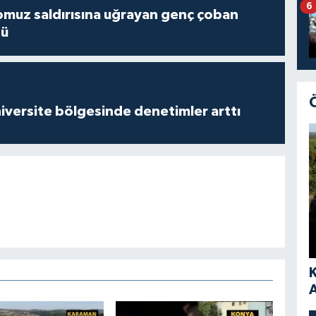
6
muz saldırısına uğrayan genç çoban
dü
versite bölgesinde denetimler arttı
A