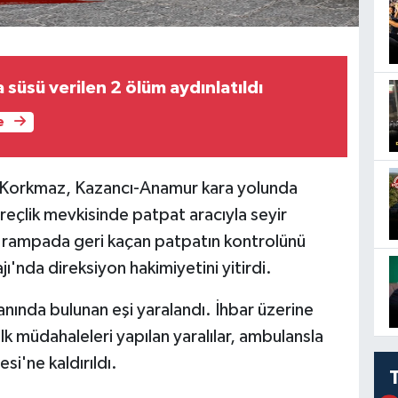
a süsü verilen 2 ölüm aydınlatıldı
e
a Korkmaz, Kazancı-Anamur kara yolunda
eçlik mevkisinde patpat aracıyla seyir
, rampada geri kaçan patpatın kontrolünü
ı'nda direksiyon hakimiyetini yitirdi.
ında bulunan eşi yaralandı. İhbar üzerine
 İlk müdahaleleri yapılan yaralılar, ambulansla
i'ne kaldırıldı.