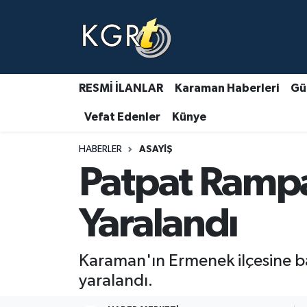
Karaman Haberleri
Gündem Haberleri
RESMİ İLANLAR
Karaman Haberleri
Gü
Vefat Edenler
Künye
Güncel Haberler
HABERLER
ASAYIŞ
Spor Haberleri
Patpat Rampa
Asayiş Haberleri
Yaralandı
Ulusal Haberler
Karaman'ın Ermenek ilçesine b
Vefat Edenler
yaralandı.