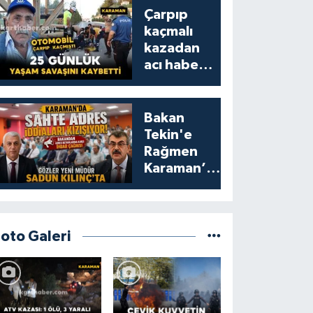
Çarpıp
kaçmalı
kazadan
acı haber:
25 günlük
yaşam
savaşını
Bakan
kaybetti
Tekin'e
Rağmen
Karaman’da
Akraba
Adresi
Oyununa
Müdür Dur
Foto Galeri
Diyecek mi?