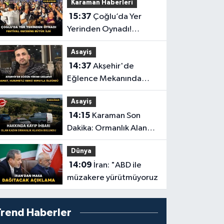
Karaman Haberleri
Buluştular
15:37
Çoğlu’da Yer
Yerinden Oynadı!
Festival Gecesine Büyük
Asayiş
İlgi
14:37
Akşehir'de
Eğlence Mekanında
Kavga: Bir Genç
Asayiş
Hayatını Kaybetti
14:15
Karaman Son
Dakika: Ormanlık Alanda
Cansız Bedenine
Dünya
Ulaşıldı
14:09
İran: "ABD ile
müzakere yürütmüyoruz
Trend Haberler