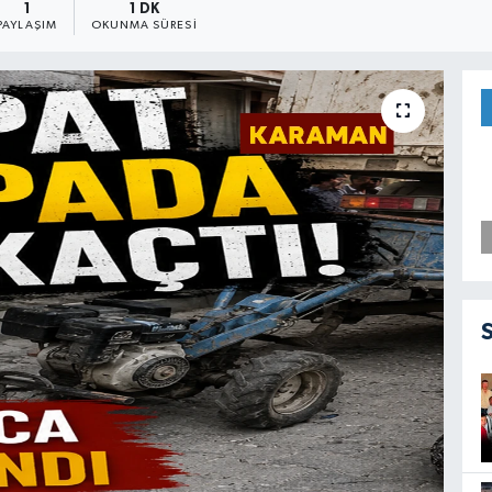
1
1 DK
PAYLAŞIM
OKUNMA SÜRESI