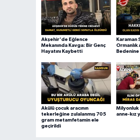
Akşehir'de Eğlence
Karaman S
Mekanında Kavga: Bir Genç
Ormanlık 
Hayatını Kaybetti
Bedenine 
Akülü çocuk aracının
Milyonluk
tekerleğine zulalanmış 705
anne-kız y
gram metamfetamin ele
geçirildi