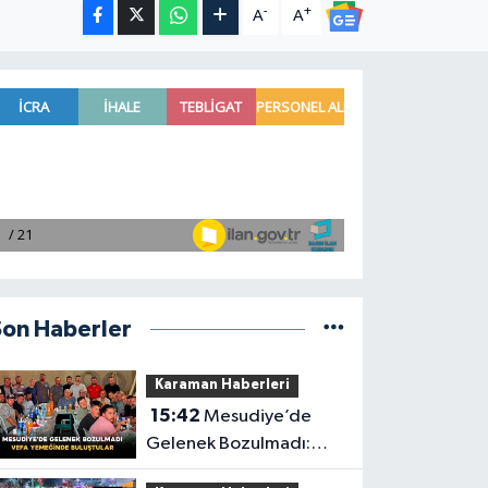
-
+
A
A
Son Haberler
Karaman Haberleri
15:42
Mesudiye’de
Gelenek Bozulmadı:
Vefa Yemeğinde