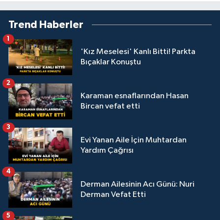
Trend Haberler
1
'Kız Meselesi' Kanlı Bitti! Parkta
Bıçaklar Konuştu
2
Karaman esnaflarından Hasan
Bircan vefat etti
3
Evi Yanan Aile İçin Muhtardan
Yardım Çağrısı
4
Derman Ailesinin Acı Günü: Nuri
Derman Vefat Etti
5