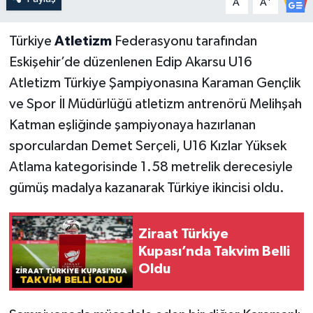
A
A
Türkiye
Atletizm
Federasyonu tarafından
Eskişehir’de düzenlenen Edip Akarsu U16
Atletizm Türkiye Şampiyonasına Karaman Gençlik
ve Spor İl Müdürlüğü atletizm antrenörü Melihşah
Katman eşliğinde şampiyonaya hazırlanan
sporculardan Demet Serçeli, U16 Kızlar Yüksek
Atlama kategorisinde 1.58 metrelik derecesiyle
gümüş madalya kazanarak Türkiye ikincisi oldu.
Ziraat Türkiye
Kupası’nda Takvim Belli
Oldu