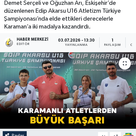
Demet Serçeli ve Oğuzhan Arı, Eskişehir’de
düzenlenen Edip Akarsu U16 Atletizm Türkiye
Şampiyonası’nda elde ettikleri derecelerle
Karaman’a iki madalya kazandırdı.
HABER MERKEZI
03.07.2026 - 13:30
1
EDITÖR
YAYINLANMA
PAYLAŞIM
OK
Paylaş
-
+