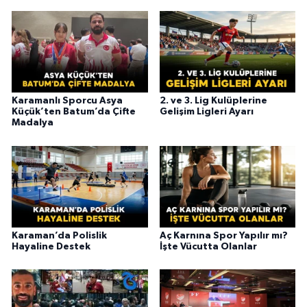
Karamanlı Sporcu Asya
2. ve 3. Lig Kulüplerine
Küçük’ten Batum’da Çifte
Gelişim Ligleri Ayarı
Madalya
Karaman’da Polislik
Aç Karnına Spor Yapılır mı?
Hayaline Destek
İşte Vücutta Olanlar