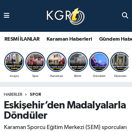
Karaman Haberleri
Gündem Haberleri
RESMİ İLANLAR
Karaman Haberleri
Gündem Habe
Güncel Haberler
Spor Haberleri
Asayiş
Spor
Karaman
Bilim
Gündem
Ekonomi
Asayiş Haberleri
HABERLER
SPOR
Ulusal Haberler
Eskişehir’den Madalyalarla
Vefat Edenler
Döndüler
Karaman Sporcu Eğitim Merkezi (SEM) sporcuları