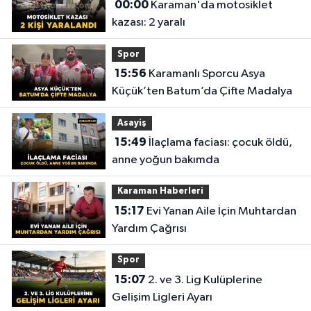
00:00
Karaman'da motosiklet
kazası: 2 yaralı
Spor
15:56
Karamanlı Sporcu Asya
Küçük’ten Batum’da Çifte Madalya
Asayiş
15:49
İlaçlama faciası: çocuk öldü,
anne yoğun bakımda
Karaman Haberleri
15:17
Evi Yanan Aile İçin Muhtardan
Yardım Çağrısı
Spor
15:07
2. ve 3. Lig Kulüplerine
Gelişim Ligleri Ayarı