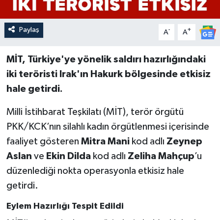
Paylaş
-
+
A
A
MİT, Türkiye'ye yönelik saldırı hazırlığındaki
iki teröristi Irak'ın Hakurk bölgesinde etkisiz
hale getirdi.
Milli İstihbarat Teşkilatı (MİT), terör örgütü
PKK/KCK’nın silahlı kadın örgütlenmesi içerisinde
faaliyet gösteren
Mitra Mani
kod adlı
Zeynep
Aslan
ve
Ekin Dilda
kod adlı
Zeliha Mahçup
’u
düzenlediği nokta operasyonla etkisiz hale
getirdi.
Eylem Hazırlığı Tespit Edildi