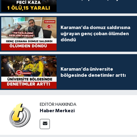
Karaman’da domuz saldırısına
uğrayan genç çoban ölümden
döndü
Karaman’da üniversite
bölgesinde denetimler arttı
EDITÖR HAKKINDA
Haber Merkezi