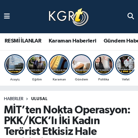
Karaman Haberleri
Gündem Haberleri
RESMİ İLANLAR
Karaman Haberleri
Gündem Habe
Güncel Haberler
Spor Haberleri
Asayiş
Eğitim
Karaman
Gündem
Politika
Vefat
Asayiş Haberleri
HABERLER
ULUSAL
Ulusal Haberler
MİT’ten Nokta Operasyon:
Vefat Edenler
PKK/KCK’lı İki Kadın
Terörist Etkisiz Hale