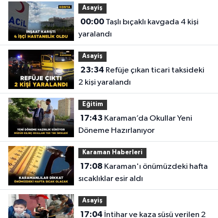
Asayiş
00:00
Taşlı bıçaklı kavgada 4 kişi
yaralandı
Asayiş
23:34
Refüje çıkan ticari taksideki
2 kişi yaralandı
Eğitim
17:43
Karaman’da Okullar Yeni
Döneme Hazırlanıyor
Karaman Haberleri
17:08
Karaman'ı önümüzdeki hafta
sıcaklıklar esir aldı
Asayiş
17:04
İntihar ve kaza süsü verilen 2