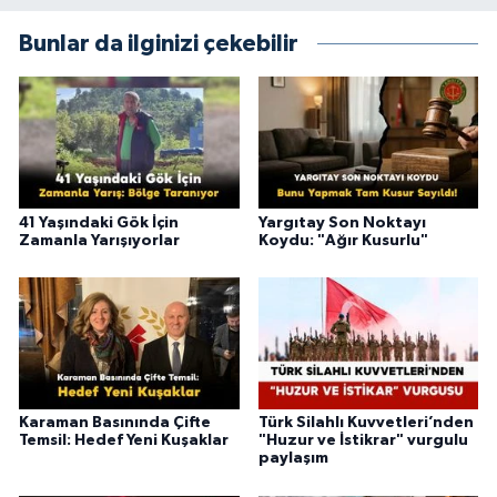
Bunlar da ilginizi çekebilir
41 Yaşındaki Gök İçin
Yargıtay Son Noktayı
Zamanla Yarışıyorlar
Koydu: "Ağır Kusurlu"
Karaman Basınında Çifte
Türk Silahlı Kuvvetleri’nden
Temsil: Hedef Yeni Kuşaklar
"Huzur ve İstikrar" vurgulu
paylaşım