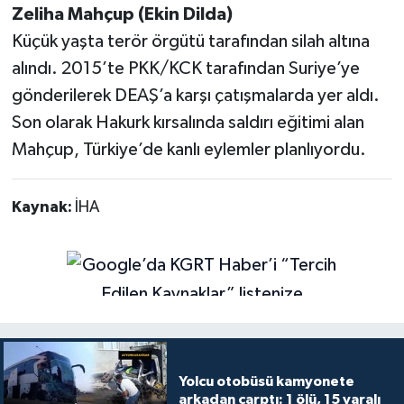
Zeliha Mahçup (Ekin Dilda)
Küçük yaşta terör örgütü tarafından silah altına
alındı. 2015’te PKK/KCK tarafından Suriye’ye
gönderilerek DEAŞ’a karşı çatışmalarda yer aldı.
Son olarak Hakurk kırsalında saldırı eğitimi alan
Mahçup, Türkiye’de kanlı eylemler planlıyordu.
Kaynak:
İHA
Yolcu otobüsü kamyonete
arkadan çarptı: 1 ölü, 15 yaralı