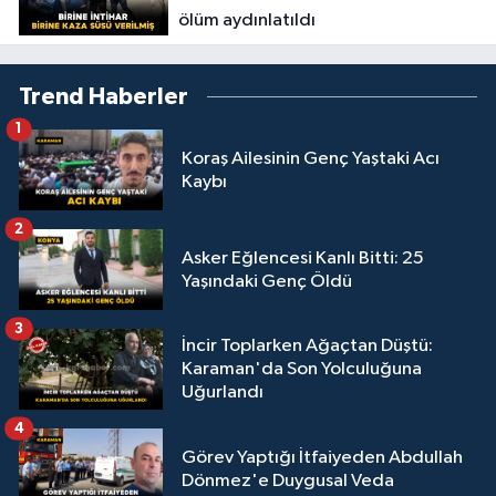
ölüm aydınlatıldı
Trend Haberler
1
Koraş Ailesinin Genç Yaştaki Acı
Kaybı
2
Asker Eğlencesi Kanlı Bitti: 25
Yaşındaki Genç Öldü
3
İncir Toplarken Ağaçtan Düştü:
Karaman'da Son Yolculuğuna
Uğurlandı
4
Görev Yaptığı İtfaiyeden Abdullah
Dönmez'e Duygusal Veda