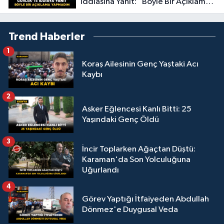
İddiasına Yanıt: “Böyle Bir Açıklama
Yapmadım”
Trend Haberler
1
Koraş Ailesinin Genç Yaştaki Acı
Kaybı
2
Asker Eğlencesi Kanlı Bitti: 25
Yaşındaki Genç Öldü
3
İncir Toplarken Ağaçtan Düştü:
Karaman'da Son Yolculuğuna
Uğurlandı
4
Görev Yaptığı İtfaiyeden Abdullah
Dönmez'e Duygusal Veda