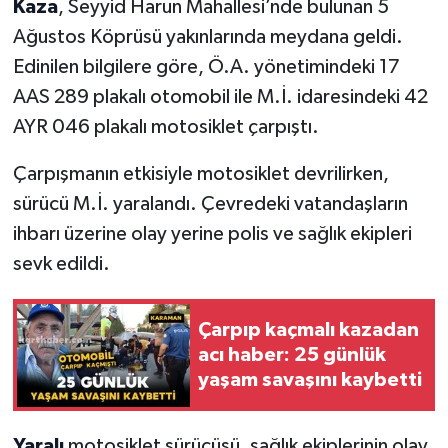
Kaza
, Seyyid Harun Mahallesi’nde bulunan 5
Ağustos Köprüsü yakınlarında meydana geldi.
Edinilen bilgilere göre, Ö.A. yönetimindeki 17
AAS 289 plakalı otomobil ile M.İ. idaresindeki 42
AYR 046 plakalı motosiklet çarpıştı.
Çarpışmanın etkisiyle motosiklet devrilirken,
sürücü M.İ. yaralandı. Çevredeki vatandaşların
ihbarı üzerine olay yerine polis ve sağlık ekipleri
sevk edildi.
Çarpıp kaçmalı kazadan
acı haber: 25 günlük
yaşam savaşını kaybetti
Yaralı
motosiklet sürücüsü, sağlık ekiplerinin olay