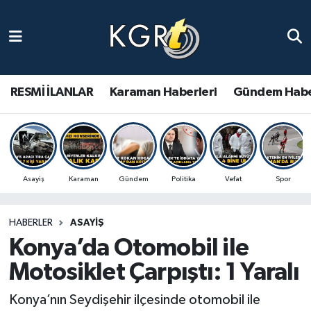
Karaman Haberleri
Gündem Haberleri
RESMİ İLANLAR
Karaman Haberleri
Gündem Habe
Güncel Haberler
Spor Haberleri
Asayiş
Karaman
Gündem
Politika
Vefat
Spor
Asayiş Haberleri
HABERLER
ASAYIŞ
Ulusal Haberler
Konya’da Otomobil ile
Vefat Edenler
Motosiklet Çarpıştı: 1 Yaralı
Konya’nın Seydişehir ilçesinde otomobil ile