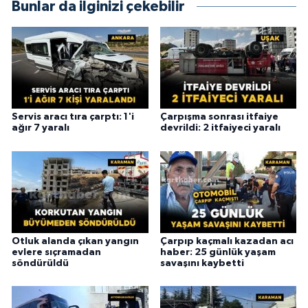
Bunlar da ilginizi çekebilir
Servis aracı tıra çarptı: 1'i
Çarpışma sonrası itfaiye
ağır 7 yaralı
devrildi: 2 itfaiyeci yaralı
Otluk alanda çıkan yangın
Çarpıp kaçmalı kazadan acı
evlere sıçramadan
haber: 25 günlük yaşam
söndürüldü
savaşını kaybetti