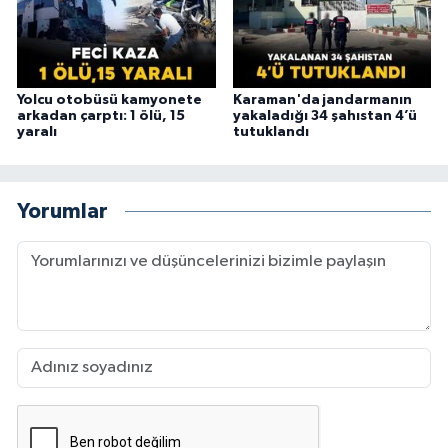
Yolcu otobüsü kamyonete
Karaman'da jandarmanın
arkadan çarptı: 1 ölü, 15
yakaladığı 34 şahıstan 4’ü
yaralı
tutuklandı
Yorumlar