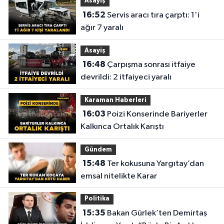
Asayiş
16:52
Servis aracı tıra çarptı: 1'i
ağır 7 yaralı
Asayiş
16:48
Çarpışma sonrası itfaiye
devrildi: 2 itfaiyeci yaralı
Karaman Haberleri
16:03
Poizi Konserinde Bariyerler
Kalkınca Ortalık Karıştı
Gündem
15:48
Ter kokusuna Yargıtay’dan
emsal nitelikte Karar
Politika
15:35
Bakan Gürlek’ten Demirtaş