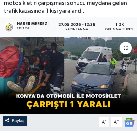
motosikletin çarpışması sonucu meydana gelen
trafik kazasında 1 kişi yaralandı.
HABER MERKEZI
27.05.2026 - 12:36
1 DK
EDITÖR
YAYINLANMA
OKUNMA SÜRESI
Paylaş
-
+
A
A