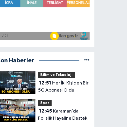
Son Haberler
Bilim ve Teknoloji
12:51
Her İki Kişiden Biri
5G Abonesi Oldu
Spor
12:45
Karaman’da
Polislik Hayaline Destek