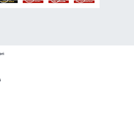
eri
i