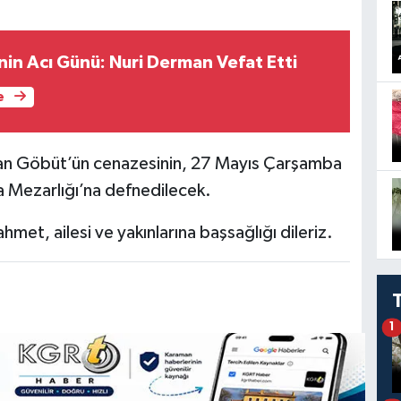
nin Acı Günü: Nuri Derman Vefat Etti
e
an Göbüt’ün cenazesinin, 27 Mayıs Çarşamba
 Mezarlığı’na defnedilecek.
met, ailesi ve yakınlarına başsağlığı dileriz.
1