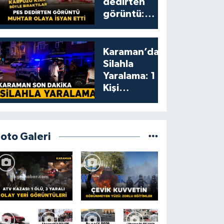
dedirten
görüntü:
karpuzu
yumruklayıp
yediler,
Karaman’da
artıklarını
Silahla
kamelyada
Yaralama: 1
bıraktılar
Kişi
Yaralandı
Foto Galeri