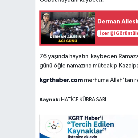
Derman Ailesi
İçeriği Görüntül
76 yaşında hayatını kaybeden Ramaz
günü öğle namazına müteakip Kazalpa
kgrthaber.com
merhuma Allah’tan rah
Kaynak:
HATİCE KÜBRA SARI