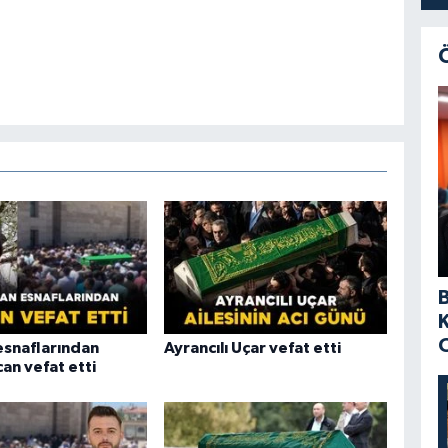
snaflarından
Ayrancılı Uçar vefat etti
an vefat etti