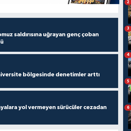
2
3
muz saldırısına uğrayan genç çoban
dü
4
versite bölgesinde denetimler arttı
5
yalara yol vermeyen sürücüler cezadan
6