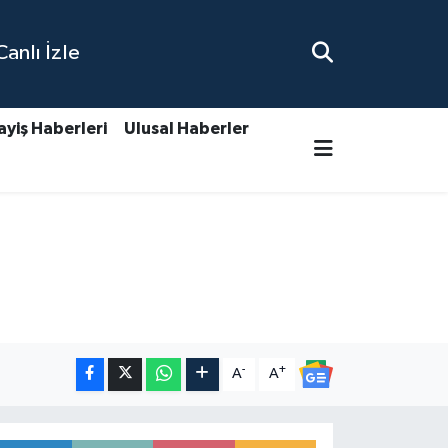
nlı İzle
ayiş Haberleri
Ulusal Haberler
-
+
A
A