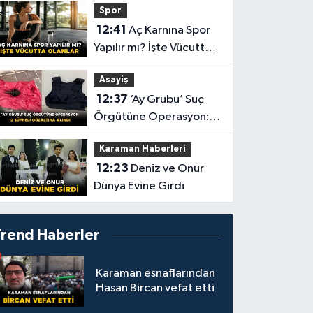
Spor
12:41
Aç Karnına Spor
Yapılır mı? İşte Vücutta
Olanlar
Asayiş
12:37
‘Ay Grubu’ Suç
Örgütüne Operasyon:
12 Şüpheli Gözaltına
Karaman Haberleri
Alındı
12:23
Deniz ve Onur
Dünya Evine Girdi
Trend Haberler
Karaman esnaflarından
Hasan Bircan vefat etti