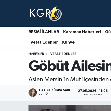
Karaman Haberleri
Gündem Haberleri
RESMİ İLANLAR
Karaman Haberleri
Gü
Vefat Edenler
Künye
Güncel Haberler
HABERLER
VEFAT EDENLER
Spor Haberleri
Göbüt Ailesi
Asayiş Haberleri
Aslen Mersin’in Mut ilçesinden
Ulusal Haberler
HATICE KÜBRA SARI
27.05.2026 - 11:06
Vefat Edenler
EDITÖR
YAYINLANMA