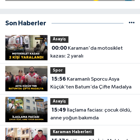
Son Haberler
Asayiş
00:00
Karaman'da motosiklet
kazası: 2 yaralı
Spor
15:56
Karamanlı Sporcu Asya
Küçük’ten Batum’da Çifte Madalya
Asayiş
15:49
İlaçlama faciası: çocuk öldü,
anne yoğun bakımda
Karaman Haberleri