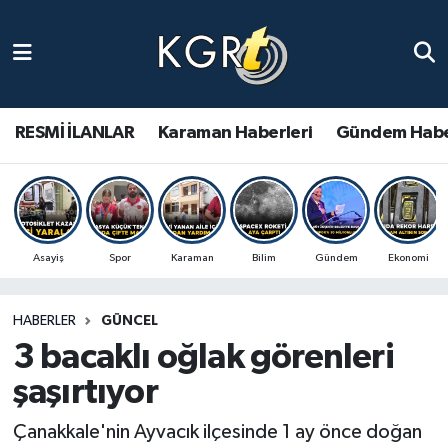
Karaman Haberleri
Gündem Haberleri
RESMİ İLANLAR
Karaman Haberleri
Gündem Habe
Güncel Haberler
Spor Haberleri
Asayiş
Spor
Karaman
Bilim
Gündem
Ekonomi
Asayiş Haberleri
HABERLER
GÜNCEL
Ulusal Haberler
3 bacaklı oğlak görenleri
Vefat Edenler
şaşırtıyor
Çanakkale'nin Ayvacık ilçesinde 1 ay önce doğan