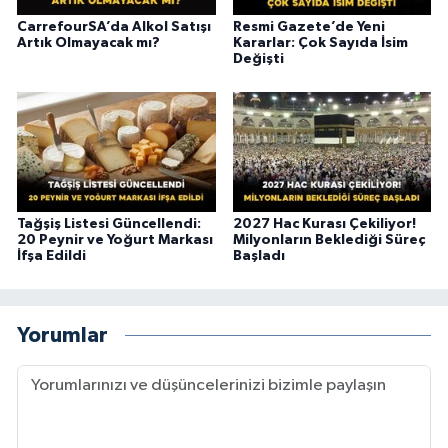
CarrefourSA’da Alkol Satışı
Resmi Gazete’de Yeni
Artık Olmayacak mı?
Kararlar: Çok Sayıda İsim
Değişti
Tağşiş Listesi Güncellendi:
2027 Hac Kurası Çekiliyor!
20 Peynir ve Yoğurt Markası
Milyonların Beklediği Süreç
İfşa Edildi
Başladı
Yorumlar