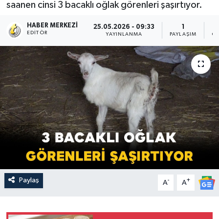
saanen cinsi 3 bacaklı oğlak görenleri şaşırtıyor.
HABER MERKEZI
25.05.2026 - 09:33
1
EDITÖR
YAYINLANMA
PAYLAŞIM
OK
Paylaş
-
+
A
A