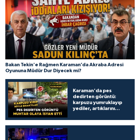
Bakan Tekin'e Rağmen Karaman’da Akraba Adresi
Oyununa Müdür Dur Diyecek mi?
Karaman'da pes
dedirten görüntü:
karpuzu yumruklayıp
yediler, artıklarını
kamelyada bıraktılar