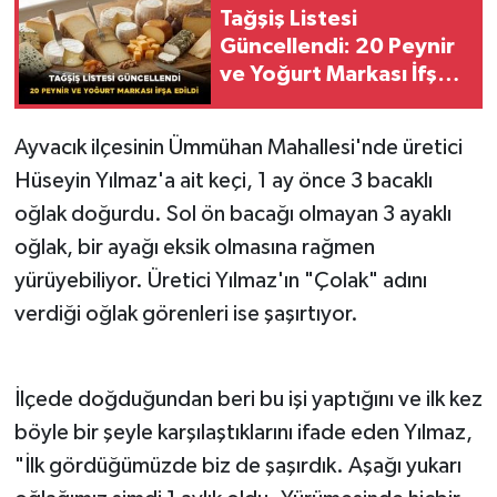
Tağşiş Listesi
Güncellendi: 20 Peynir
ve Yoğurt Markası İfşa
Edildi
Ayvacık ilçesinin Ümmühan Mahallesi'nde üretici
Hüseyin Yılmaz'a ait keçi, 1 ay önce 3 bacaklı
oğlak doğurdu. Sol ön bacağı olmayan 3 ayaklı
oğlak, bir ayağı eksik olmasına rağmen
yürüyebiliyor. Üretici Yılmaz'ın "Çolak" adını
verdiği oğlak görenleri ise şaşırtıyor.
İlçede doğduğundan beri bu işi yaptığını ve ilk kez
böyle bir şeyle karşılaştıklarını ifade eden Yılmaz,
"İlk gördüğümüzde biz de şaşırdık. Aşağı yukarı