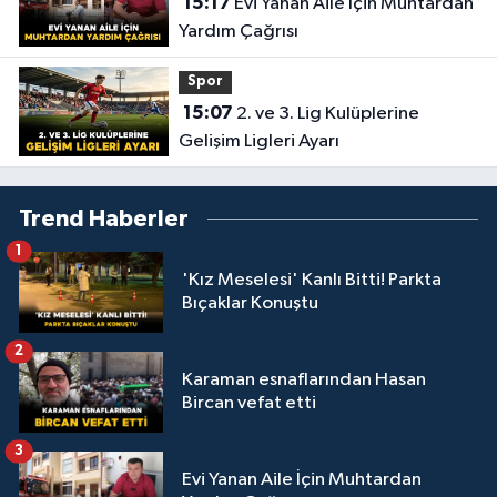
15:17
Evi Yanan Aile İçin Muhtardan
Yardım Çağrısı
Spor
15:07
2. ve 3. Lig Kulüplerine
Gelişim Ligleri Ayarı
Trend Haberler
1
'Kız Meselesi' Kanlı Bitti! Parkta
Bıçaklar Konuştu
2
Karaman esnaflarından Hasan
Bircan vefat etti
3
Evi Yanan Aile İçin Muhtardan