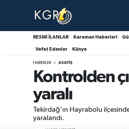
Karaman Haberleri
Gündem Haberleri
RESMİ İLANLAR
Karaman Haberleri
Gü
Vefat Edenler
Künye
Güncel Haberler
HABERLER
ASAYIŞ
Spor Haberleri
Kontrolden çı
Asayiş Haberleri
yaralı
Ulusal Haberler
Tekirdağ'ın Hayrabolu ilçesinde
Vefat Edenler
yaralandı.