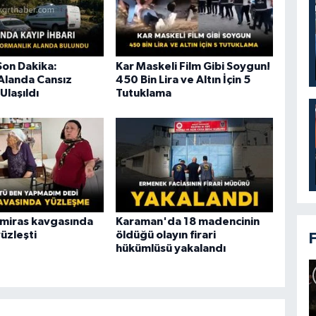
on Dakika:
Kar Maskeli Film Gibi Soygun!
Alanda Cansız
450 Bin Lira ve Altın İçin 5
Ulaşıldı
Tutuklama
 miras kavgasında
Karaman'da 18 madencinin
üzleşti
öldüğü olayın firari
hükümlüsü yakalandı