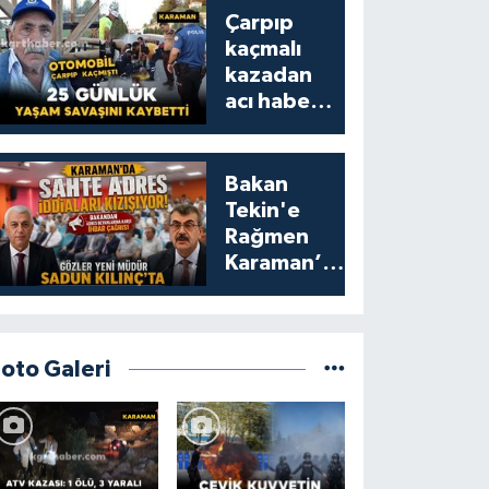
Çarpıp
kaçmalı
kazadan
acı haber:
25 günlük
yaşam
savaşını
Bakan
kaybetti
Tekin'e
Rağmen
Karaman’da
Akraba
Adresi
Oyununa
Müdür Dur
Foto Galeri
Diyecek mi?