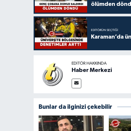
ölümden dön
EDITÖRÜN SEÇTIĞI
Karaman’da üni
EDITÖR HAKKINDA
Haber Merkezi
Bunlar da ilginizi çekebilir