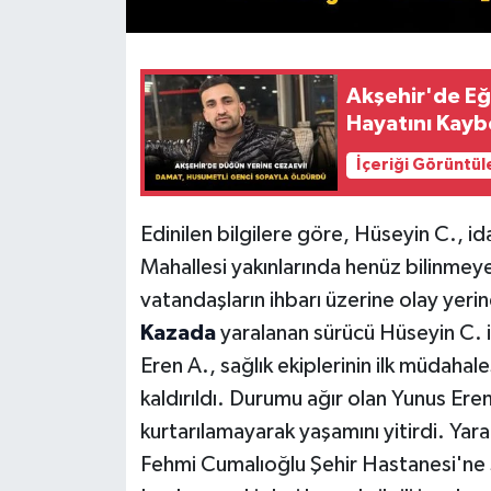
Akşehir'de Eğ
Hayatını Kayb
İçeriği Görüntül
Edinilen bilgilere göre, Hüseyin C., 
Mahallesi yakınlarında henüz bilinmey
vatandaşların ihbarı üzerine olay yerin
Kazada
yaralanan sürücü Hüseyin C. 
Eren A., sağlık ekiplerinin ilk müdaha
kaldırıldı. Durumu ağır olan Yunus Er
kurtarılamayarak yaşamını yitirdi. Yara
Fehmi Cumalıoğlu Şehir Hastanesi'ne se