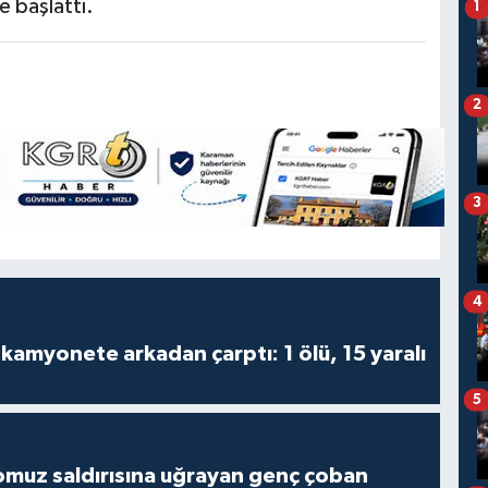
e başlattı.
1
2
3
4
kamyonete arkadan çarptı: 1 ölü, 15 yaralı
5
muz saldırısına uğrayan genç çoban