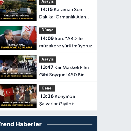
Asayiş
Hayatını Kaybetti
14:15
Karaman Son
Dakika: Ormanlık Alanda
Cansız Bedenine
Dünya
Ulaşıldı
14:09
İran: "ABD ile
müzakere yürütmüyoruz
Asayiş
13:47
Kar Maskeli Film
Gibi Soygun! 450 Bin
Lira ve Altın İçin 5
Genel
Tutuklama
13:36
Konya’da
Şalvarlar Giyildi:
Geleneksel Gece
Yeniden Canlandı
Trend Haberler