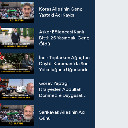
Koraş Ailesinin Genç
Yaştaki Acı Kaybı
Asker Eğlencesi Kanlı
Bitti: 25 Yaşındaki Genç
Öldü
İncir Toplarken Ağaçtan
Düştü: Karaman'da Son
Yolculuğuna Uğurlandı
Görev Yaptığı
İtfaiyeden Abdullah
Dönmez'e Duygusal
Veda
Sarıkavak Ailesinin Acı
Günü