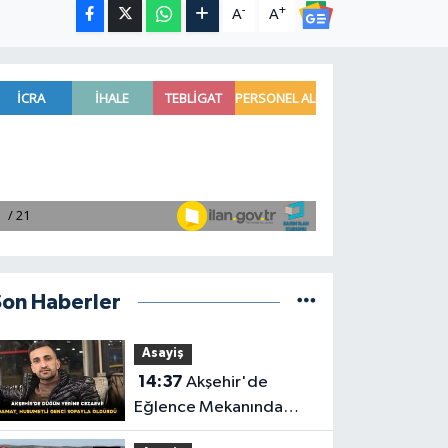
-
+
A
A
Son Haberler
Asayiş
14:37
Akşehir'de
Eğlence Mekanında
Kavga: Bir Genç