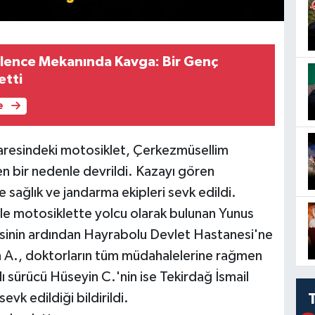
lence Mekanında Kavga: Bir Genç
etti
e
idaresindeki motosiklet, Çerkezmüsellim
en bir nedenle devrildi. Kazayı gören
e sağlık ve jandarma ekipleri sevk edildi.
ile motosiklette yolcu olarak bulunan Yunus
lesinin ardından Hayrabolu Devlet Hastanesi'ne
en A., doktorların tüm müdahalelerine rağmen
lı sürücü Hüseyin C.'nin ise Tekirdağ İsmail
vk edildiği bildirildi.