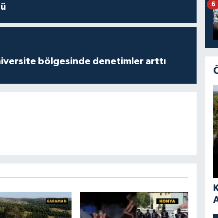
6
dü
versite bölgesinde denetimler arttı
A