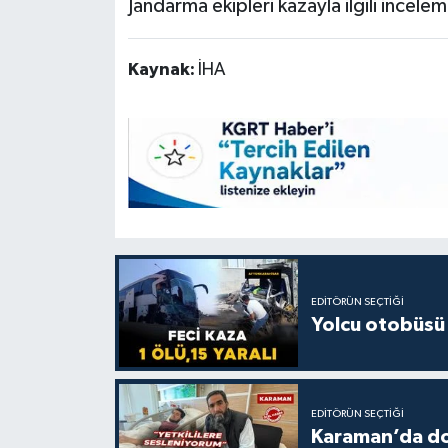
Jandarma ekipleri kazayla ilgili incelem
Kaynak:
İHA
EDITÖRÜN SEÇTIĞI
Yolcu otobüsü 
EDITÖRÜN SEÇTIĞI
Karaman’da do