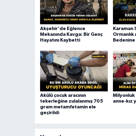
Akşehir'de Eğlence
Karaman S
Mekanında Kavga: Bir Genç
Ormanlık 
Hayatını Kaybetti
Bedenine 
Akülü çocuk aracının
Milyonluk
tekerleğine zulalanmış 705
anne-kız y
gram metamfetamin ele
geçirildi