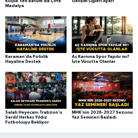
Küçük’ten Batum’da Çifte
Gelişim Ligleri Ayarı
Madalya
Karaman’da Polislik
Aç Karnına Spor Yapılır mı?
Hayaline Destek
İşte Vücutta Olanlar
Salah Heyecanı Trabzon’u
MHK’nin 2026-2027 Sezonu
Sardı! Herkes Yıldız
Yaz Semineri Başladı
Futbolcuyu Bekliyor