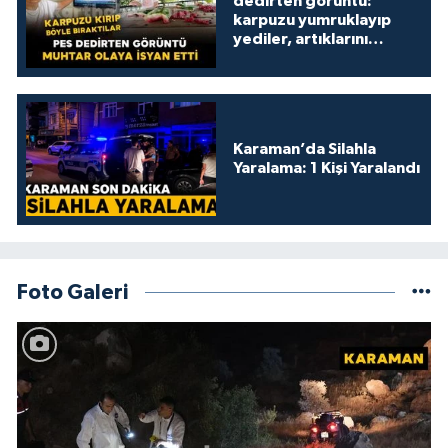
dedirten görüntü:
karpuzu yumruklayıp
yediler, artıklarını
kamelyada bıraktılar
Karaman’da Silahla
Yaralama: 1 Kişi Yaralandı
Foto Galeri