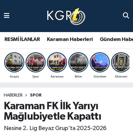
Karaman Haberleri
Gündem Haberleri
RESMİ İLANLAR
Karaman Haberleri
Gündem Habe
Güncel Haberler
Spor Haberleri
Asayiş
Spor
Karaman
Bilim
Gündem
Ekonomi
Asayiş Haberleri
HABERLER
SPOR
Ulusal Haberler
Karaman FK İlk Yarıyı
Vefat Edenler
Mağlubiyetle Kapattı
Nesine 2. Lig Beyaz Grup’ta 2025-2026