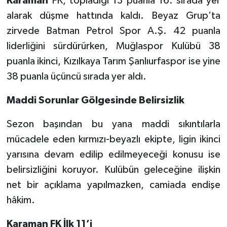
Karaman
FK, topladığı 13 puanla 16. sırada yer
alarak düşme hattında kaldı. Beyaz Grup’ta
zirvede Batman Petrol Spor A.Ş. 42 puanla
liderliğini sürdürürken, Muğlaspor Kulübü 38
puanla ikinci, Kızılkaya Tarım Şanlıurfaspor ise yine
38 puanla üçüncü sırada yer aldı.
Maddi Sorunlar Gölgesinde Belirsizlik
Sezon başından bu yana maddi sıkıntılarla
mücadele eden kırmızı-beyazlı ekipte, ligin ikinci
yarısına devam edilip edilmeyeceği konusu ise
belirsizliğini koruyor. Kulübün geleceğine ilişkin
net bir açıklama yapılmazken, camiada endişe
hâkim.
Karaman FK İlk 11’i