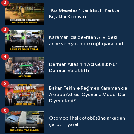
2
'Kız Meselesi' Kanlı Bitti! Parkta
Bıçaklar Konuştu
3
Karaman'da devrilen ATV'deki
anne ve 6 yaşındaki oğlu yaralandı
4
Derman Ailesinin Acı Günü: Nuri
Derman Vefat Etti
5
Bakan Tekin'e Rağmen Karaman’da
Akraba Adresi Oyununa Müdür Dur
Diyecek mi?
6
Otomobil halk otobüsüne arkadan
çarptı: 1 yaralı