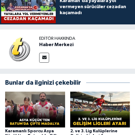
Karaman'da yayalara yol
vermeyen sürücüler cezadan
kaçamadı
EDITÖR HAKKINDA
Haber Merkezi
Bunlar da ilginizi çekebilir
Karamanlı Sporcu Asya
2. ve 3. Lig Kulüplerine