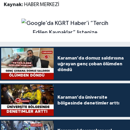
Kaynak:
HABER MERKEZİ
Karaman’da domuz saldırısına
uğrayan genç çoban ölümden
döndü
Karaman’da üniversite
bölgesinde denetimler arttı