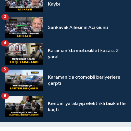
Kaybı
3
Sarıkavak Ailesinin Acı Günü
4
Karaman'da motosiklet kazası: 2
yaralı
5
Karaman’da otomobil bariyerlere
çarptı
6
Kendini yaralayıp elektrikli bisikletle
kaçtı