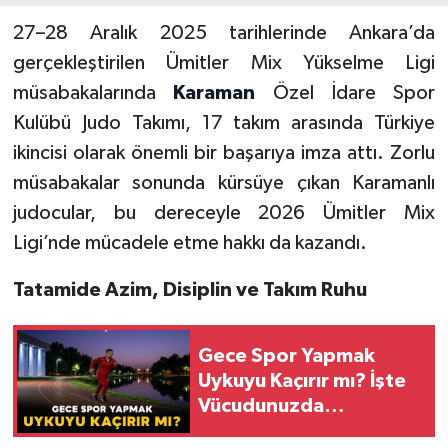
27–28 Aralık 2025 tarihlerinde Ankara’da
gerçekleştirilen Ümitler Mix Yükselme Ligi
müsabakalarında
Karaman
Özel İdare Spor
Kulübü Judo Takımı, 17 takım arasında Türkiye
ikincisi olarak önemli bir başarıya imza attı. Zorlu
müsabakalar sonunda kürsüye çıkan Karamanlı
judocular, bu dereceyle 2026 Ümitler Mix
Ligi’nde mücadele etme hakkı da kazandı.
Tatamide Azim, Disiplin ve Takım Ruhu
Gece Spor Yapmak
Uykuyu Kaçırır mı? İşte
Vücudunuzda
Yaşananlar!