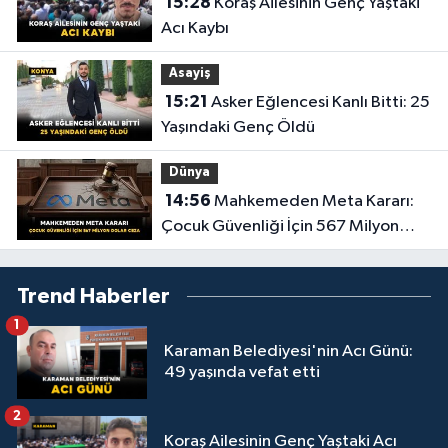
15:28
Koraş Ailesinin Genç Yaştaki
Acı Kaybı
Asayiş
15:21
Asker Eğlencesi Kanlı Bitti: 25
Yaşındaki Genç Öldü
Dünya
14:56
Mahkemeden Meta Kararı:
Çocuk Güvenliği İçin 567 Milyon
Dolar Ceza
Trend Haberler
1
Karaman Belediyesi'nin Acı Günü:
49 yaşında vefat etti
2
Koraş Ailesinin Genç Yaştaki Acı