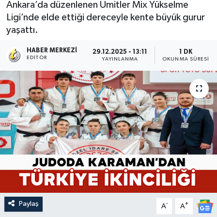
Ankara’da düzenlenen Ümitler Mix Yükselme
Ligi’nde elde ettiği dereceyle kente büyük gurur
yaşattı.
HABER MERKEZI
29.12.2025 - 13:11
1 DK
EDITÖR
YAYINLANMA
OKUNMA SÜRESI
Paylaş
-
+
A
A