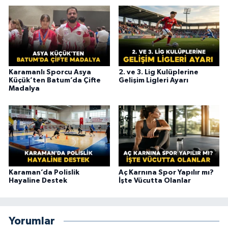
Karamanlı Sporcu Asya
2. ve 3. Lig Kulüplerine
Küçük’ten Batum’da Çifte
Gelişim Ligleri Ayarı
Madalya
Karaman’da Polislik
Aç Karnına Spor Yapılır mı?
Hayaline Destek
İşte Vücutta Olanlar
Yorumlar