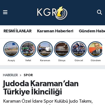
Karaman Haberleri
Gündem Haberleri
RESMİ İLANLAR
Karaman Haberleri
Gündem Habe
Güncel Haberler
Spor Haberleri
Asayiş
Vefat
Karaman
Dünya
Güncel
Gündem
Asayiş Haberleri
HABERLER
SPOR
Ulusal Haberler
Judoda Karaman’dan
Vefat Edenler
Türkiye İkinciliği
Karaman Özel İdare Spor Kulübü Judo Takımı,