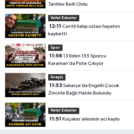
Tarihler Belli Oldu
Vefat Edenler
12:11
Ceritli kalıp ustası hayatını
kaybetti
Spor
11:56
13 İlden 155 Sporcu
Karaman’da Piste Çıkıyor
Asayiş
11:53
Sakarya’da Engelli Çocuk
Zincirle Bağlı Halde Bulundu
Vefat Edenler
11:51
Koçaker ailesinin acı kaybı