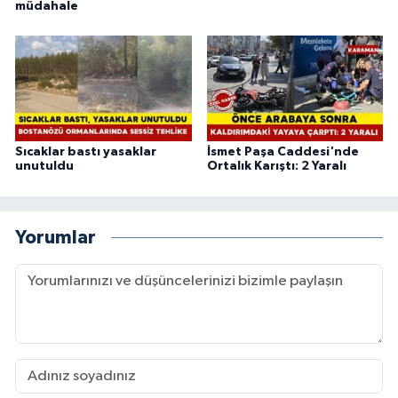
müdahale
Sıcaklar bastı yasaklar
İsmet Paşa Caddesi'nde
unutuldu
Ortalık Karıştı: 2 Yaralı
Yorumlar