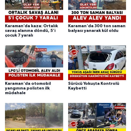
Karaman’da kaza: Ortalık
Karaman'da 300 ton saman
savaş alanına döndü, 5’i
balyası yanarak kül oldu
çocuk 7 yaralı
Karaman'da otomobil
Sürücü Yokuşta Kontrolü
yangınına polisten ilk
Kaybetti
müdahale