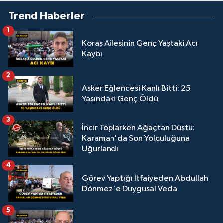
Trend Haberler
1
Koraş Ailesinin Genç Yaştaki Acı
Kaybı
2
Asker Eğlencesi Kanlı Bitti: 25
Yaşındaki Genç Öldü
3
İncir Toplarken Ağaçtan Düştü:
Karaman'da Son Yolculuğuna
Uğurlandı
4
Görev Yaptığı İtfaiyeden Abdullah
Dönmez'e Duygusal Veda
5