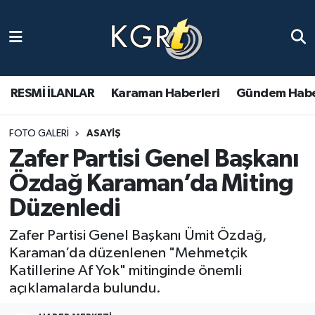
Karaman Haberleri
Gündem Haberleri
RESMİ İLANLAR
Karaman Haberleri
Gündem Habe
Güncel Haberler
FOTO GALERI
ASAYIŞ
Zafer Partisi Genel Başkanı
Spor Haberleri
Özdağ Karaman’da Miting
Asayiş Haberleri
Düzenledi
Ulusal Haberler
Zafer Partisi Genel Başkanı Ümit Özdağ,
Karaman’da düzenlenen "Mehmetçik
Vefat Edenler
Katillerine Af Yok" mitinginde önemli
açıklamalarda bulundu.