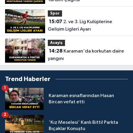
Spor
15:07
2. ve 3. Lig Kulüplerine
Gelişim Ligleri Ayarı
Asayiş
14:28
Karaman'da korkutan daire
yangını
Trend Haberler
1
Karaman esnaflarından Hasan
Bircan vefat etti
2
'Kız Meselesi' Kanlı Bitti! Parkta
Bıçaklar Konuştu