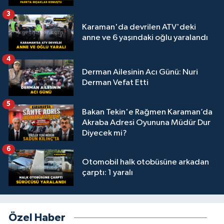
3
Karaman'da devrilen ATV'deki
anne ve 6 yaşındaki oğlu yaralandı
4
Derman Ailesinin Acı Günü: Nuri
Derman Vefat Etti
5
Bakan Tekin'e Rağmen Karaman’da
Akraba Adresi Oyununa Müdür Dur
Diyecek mi?
6
Otomobil halk otobüsüne arkadan
çarptı: 1 yaralı
Özel Haber