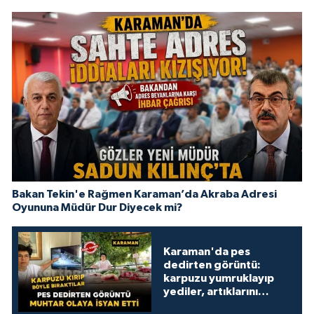
Bakan Tekin'e Rağmen Karaman’da Akraba Adresi
Oyununa Müdür Dur Diyecek mi?
Karaman'da pes
dedirten görüntü:
karpuzu yumruklayıp
yediler, artıklarını
kamelyada bıraktılar