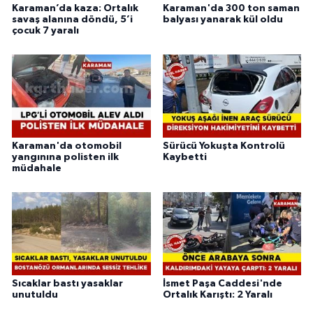
Karaman’da kaza: Ortalık
Karaman'da 300 ton saman
savaş alanına döndü, 5’i
balyası yanarak kül oldu
çocuk 7 yaralı
Karaman'da otomobil
Sürücü Yokuşta Kontrolü
yangınına polisten ilk
Kaybetti
müdahale
Sıcaklar bastı yasaklar
İsmet Paşa Caddesi'nde
unutuldu
Ortalık Karıştı: 2 Yaralı