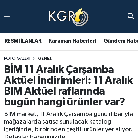
Karaman Haberleri
Gündem Haberleri
RESMİ İLANLAR
Karaman Haberleri
Gündem Habe
Güncel Haberler
FOTO GALERI
GENEL
BİM 11 Aralık Çarşamba
Spor Haberleri
Aktüel İndirimleri: 11 Aralık
Asayiş Haberleri
BIM Aktüel raflarında
bugün hangi ürünler var?
Ulusal Haberler
BİM market, 11 Aralık Çarşamba günü itibarıyla
Vefat Edenler
mağazalarda satışa sunulacak katalog
içeriğinde, birbirinden çeşitli ürünler yer alıyor.
Detaylar haberimizde.