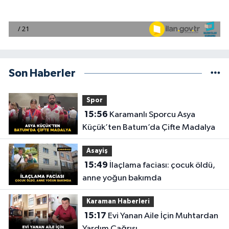
Son Haberler
Spor
15:56
Karamanlı Sporcu Asya
Küçük’ten Batum’da Çifte Madalya
Asayiş
15:49
İlaçlama faciası: çocuk öldü,
anne yoğun bakımda
Karaman Haberleri
15:17
Evi Yanan Aile İçin Muhtardan
Yardım Çağrısı