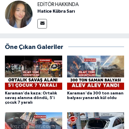
EDITÖR HAKKINDA
Hatice Kübra Sarı
Öne Çıkan Galeriler
Karaman’da kaza: Ortalık
Karaman'da 300 ton saman
savaş alanına döndü, 5’i
balyası yanarak kül oldu
çocuk 7 yaralı