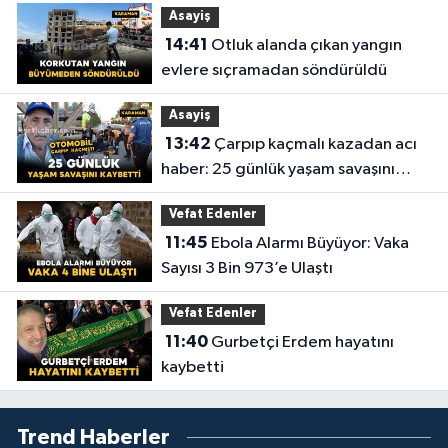
Asayiş
14:41
Otluk alanda çıkan yangın
evlere sıçramadan söndürüldü
Asayiş
13:42
Çarpıp kaçmalı kazadan acı
haber: 25 günlük yaşam savaşını
kaybetti
Vefat Edenler
11:45
Ebola Alarmı Büyüyor: Vaka
Sayısı 3 Bin 973’e Ulaştı
Vefat Edenler
11:40
Gurbetçi Erdem hayatını
kaybetti
Trend Haberler