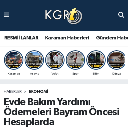
Karaman Haberleri
Gündem Haberleri
RESMİ İLANLAR
Karaman Haberleri
Gündem Habe
Güncel Haberler
Spor Haberleri
Karaman
Asayiş
Vefat
Spor
Bilim
Dünya
Asayiş Haberleri
HABERLER
EKONOMI
Ulusal Haberler
Evde Bakım Yardımı
Vefat Edenler
Ödemeleri Bayram Öncesi
Hesaplarda