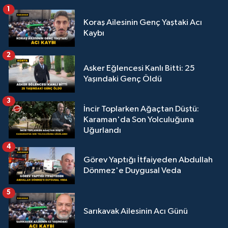
1
Koraş Ailesinin Genç Yaştaki Acı
Kaybı
2
Asker Eğlencesi Kanlı Bitti: 25
Yaşındaki Genç Öldü
3
İncir Toplarken Ağaçtan Düştü:
Karaman'da Son Yolculuğuna
Uğurlandı
4
Görev Yaptığı İtfaiyeden Abdullah
Dönmez'e Duygusal Veda
5
Sarıkavak Ailesinin Acı Günü