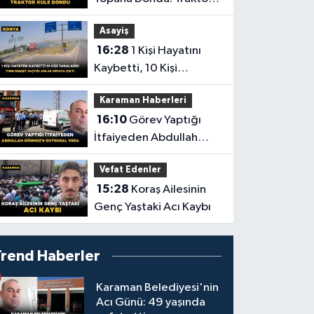
Küle Döndü
Asayiş
16:28
1 Kişi Hayatını
Kaybetti, 10 Kişi
Yaralandı! Tırın Dehşet
Karaman Haberleri
Saçtığı Anlar Ortaya
16:10
Görev Yaptığı
Çıktı
İtfaiyeden Abdullah
Dönmez'e Duygusal
Vefat Edenler
Veda
15:28
Koraş Ailesinin
Genç Yaştaki Acı Kaybı
Trend Haberler
Karaman Belediyesi'nin
Acı Günü: 49 yaşında