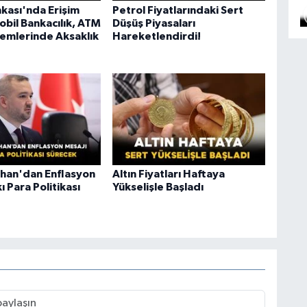
nkası'nda Erişim
Petrol Fiyatlarındaki Sert
obil Bankacılık, ATM
Düşüş Piyasaları
lemlerinde Aksaklık
Hareketlendirdi!
ahan'dan Enflasyon
Altın Fiyatları Haftaya
ı Para Politikası
Yükselişle Başladı