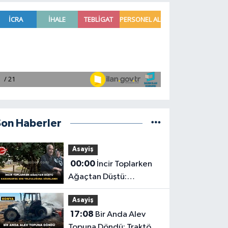
Son Haberler
Asayiş
00:00
İncir Toplarken
Ağaçtan Düştü:
Karaman'da Son
Asayiş
Yolculuğuna Uğurlandı
17:08
Bir Anda Alev
Topuna Döndü: Traktör