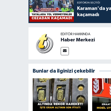
EDITÖRÜN SEÇTIĞI
Karaman'da ya
kaçamadı
EDITÖR HAKKINDA
Haber Merkezi
Bunlar da ilginizi çekebilir