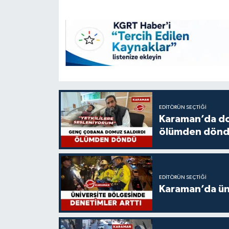
EDITÖRÜN SEÇTIĞI
Karaman’da do
ölümden dön
EDITÖRÜN SEÇTIĞI
Karaman’da üni