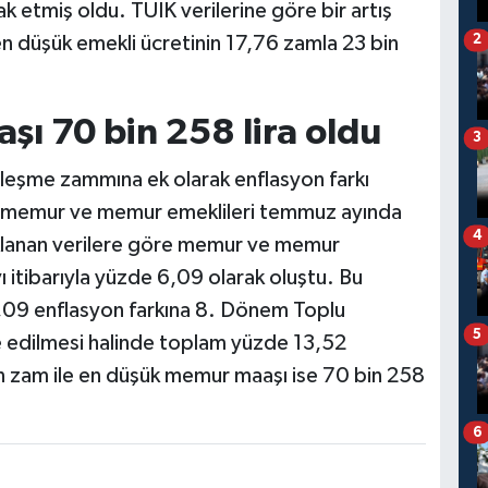
 etmiş oldu. TÜİK verilerine göre bir artış
en düşük emekli ücretinin 17,76 zamla 23 bin
2
ı 70 bin 258 lira oldu
3
leşme zammına ek olarak enflasyon farkı
e memur ve memur emeklileri temmuz ayında
4
çıklanan verilere göre memur ve memur
yı itibarıyla yüzde 6,09 olarak oluştu. Bu
09 enflasyon farkına 8. Dönem Toplu
5
ve edilmesi halinde toplam yüzde 13,52
n zam ile en düşük memur maaşı ise 70 bin 258
6