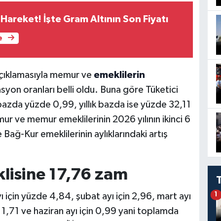
Hareket! İşte Gram Altının Son Fiyatı
e
 açıklamasıyla memur ve
emeklilerin
flasyon oranları belli oldu. Buna göre Tüketici
bazda yüzde 0,99, yıllık bazda ise yüzde 32,11
mur ve memur emeklilerinin 2026 yılının ikinci 6
 Bağ-Kur emeklilerinin aylıklarındaki artış
lisine 17,76 zam
 için yüzde 4,84, şubat ayı için 2,96, mart ayı
1
in 1,71 ve haziran ayı için 0,99 yani toplamda