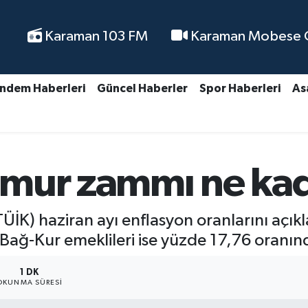
Karaman 103 FM
Karaman Mobese Ca
ndem Haberleri
Güncel Haberler
Spor Haberleri
As
mur zammı ne kad
(TÜİK) haziran ayı enflasyon oranlarını a
e Bağ-Kur emeklileri ise yüzde 17,76 oran
1 DK
OKUNMA SÜRESI