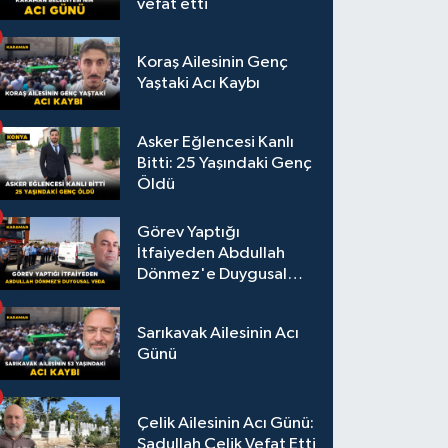
vefat etti
Koraş Ailesinin Genç
Yaştaki Acı Kaybı
Asker Eğlencesi Kanlı
Bitti: 25 Yaşındaki Genç
Öldü
Görev Yaptığı
İtfaiyeden Abdullah
Dönmez'e Duygusal
Veda
Sarıkavak Ailesinin Acı
Günü
Çelik Ailesinin Acı Günü:
Sadullah Çelik Vefat Etti