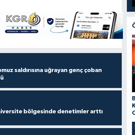
muz saldırısına uğrayan genç çoban
dü
versite bölgesinde denetimler arttı