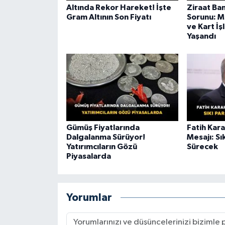
Altında Rekor Hareket! İşte
Ziraat Ba
Gram Altının Son Fiyatı
Sorunu: M
ve Kart İş
Yaşandı
Gümüş Fiyatlarında
Fatih Kar
Dalgalanma Sürüyor!
Mesajı: Sık
Yatırımcıların Gözü
Sürecek
Piyasalarda
Yorumlar