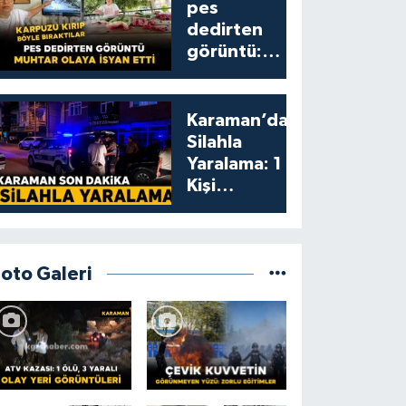
pes
dedirten
görüntü:
karpuzu
yumruklayıp
yediler,
Karaman’da
artıklarını
Silahla
kamelyada
Yaralama: 1
bıraktılar
Kişi
Yaralandı
Foto Galeri