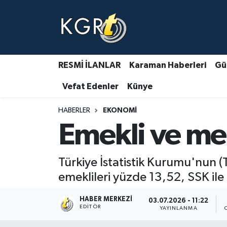
Karaman Haberleri
Gündem Haberleri
RESMİ İLANLAR
Karaman Haberleri
Gü
Vefat Edenler
Künye
Güncel Haberler
HABERLER
EKONOMI
Spor Haberleri
Emekli ve me
Asayiş Haberleri
Türkiye İstatistik Kurumu'nun 
Ulusal Haberler
emeklileri yüzde 13,52, SSK il
Vefat Edenler
HABER MERKEZI
03.07.2026 - 11:22
EDITÖR
YAYINLANMA