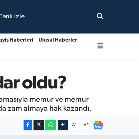
nlı İzle
ayiş Haberleri
Ulusal Haberler
ar oldu?
çıklamasıyla memur ve memur
ında zam almaya hak kazandı.
-
+
A
A