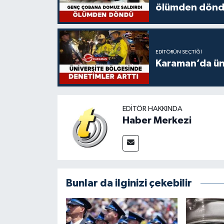
ölümden dön
EDITÖRÜN SEÇTIĞI
Karaman’da üni
EDITÖR HAKKINDA
Haber Merkezi
Bunlar da ilginizi çekebilir