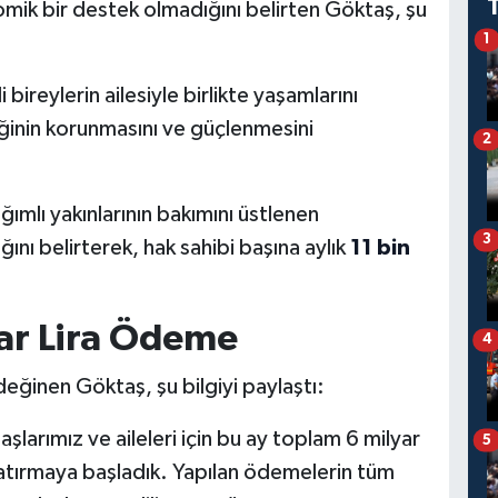
mik bir destek olmadığını belirten Göktaş, şu
1
ireylerin ailesiyle birlikte yaşamlarını
liğinin korunmasını ve güçlenmesini
2
mlı yakınlarının bakımını üstlenen
3
ını belirterek, hak sahibi başına aylık
11 bin
ar Lira Ödeme
4
ğinen Göktaş, şu bilgiyi paylaştı:
larımız ve aileleri için bu ay toplam 6 milyar
5
yatırmaya başladık. Yapılan ödemelerin tüm