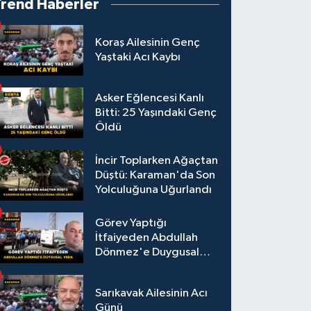
Trend Haberler
Koraş Ailesinin Genç
Yaştaki Acı Kaybı
Asker Eğlencesi Kanlı
Bitti: 25 Yaşındaki Genç
Öldü
İncir Toplarken Ağaçtan
Düştü: Karaman'da Son
Yolculuğuna Uğurlandı
Görev Yaptığı
İtfaiyeden Abdullah
Dönmez'e Duygusal
Veda
Sarıkavak Ailesinin Acı
Günü