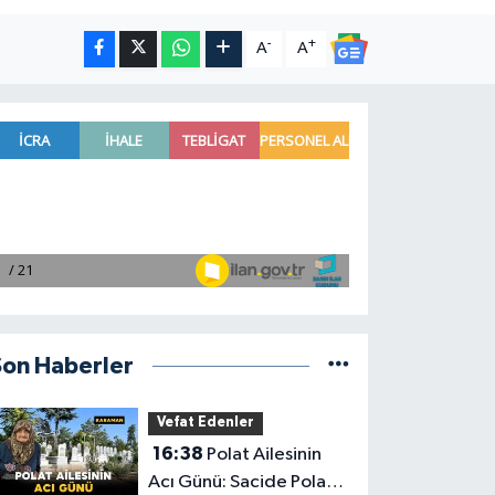
-
+
A
A
Son Haberler
Vefat Edenler
16:38
Polat Ailesinin
Acı Günü: Sacide Polat