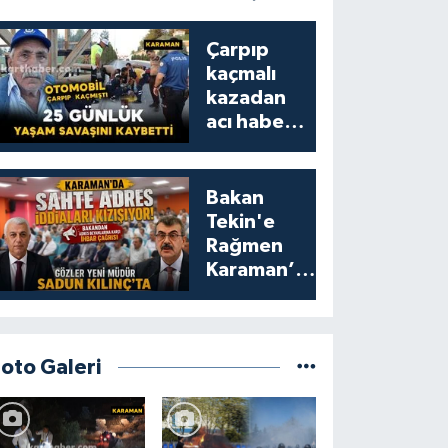
Çarpıp
kaçmalı
kazadan
acı haber:
25 günlük
yaşam
savaşını
Bakan
kaybetti
Tekin'e
Rağmen
Karaman’da
Akraba
Adresi
Oyununa
Müdür Dur
Foto Galeri
Diyecek mi?