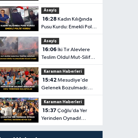
Vefat Etti
Asayiş
16:28
Kadın Kılığında
Pusu Kurdu: Emekli Polisi
Vurdu
Asayiş
16:06
İki Tır Alevlere
Teslim Oldu! Mut-Silifke
Yolu Trafiğe Kapandı
Karaman Haberleri
15:42
Mesudiye’de
Gelenek Bozulmadı:
Vefa Yemeğinde
Karaman Haberleri
Buluştular
15:37
Çoğlu’da Yer
Yerinden Oynadı!
Festival Gecesine Büyük
İlgi