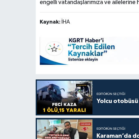
engelli vatandaşlarımıza ve ailelerine h
Kaynak:
İHA
EDITÖRÜN SEÇTIĞI
Yolcu otobüsü 
EDITÖRÜN SEÇTIĞI
Karaman’da do