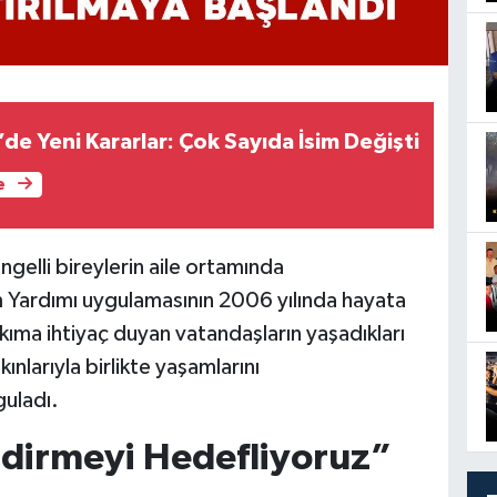
de Yeni Kararlar: Çok Sayıda İsim Değişti
e
ngelli bireylerin aile ortamında
 Yardımı uygulamasının 2006 yılında hayata
bakıma ihtiyaç duyan vatandaşların yaşadıkları
ınlarıyla birlikte yaşamlarını
guladı.
endirmeyi Hedefliyoruz”