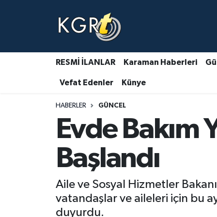
Karaman Haberleri
Gündem Haberleri
RESMİ İLANLAR
Karaman Haberleri
Gü
Vefat Edenler
Künye
Güncel Haberler
HABERLER
GÜNCEL
Spor Haberleri
Evde Bakım Y
Asayiş Haberleri
Başlandı
Ulusal Haberler
Aile ve Sosyal Hizmetler Bakan
Vefat Edenler
vatandaşlar ve aileleri için bu
duyurdu.