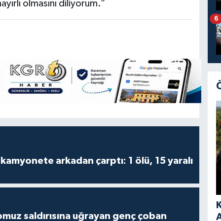
ayırlı olmasını diliyorum.”
6
kamyonete arkadan çarptı: 1 ölü, 15 yaralı
muz saldırısına uğrayan genç çoban
A