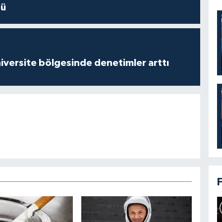
dü
versite bölgesinde denetimler arttı