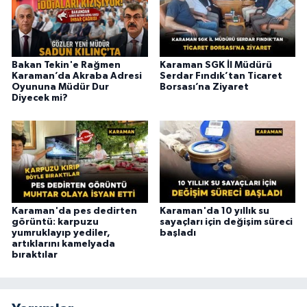
Bakan Tekin'e Rağmen
Karaman SGK İl Müdürü
Karaman’da Akraba Adresi
Serdar Fındık’tan Ticaret
Oyununa Müdür Dur
Borsası’na Ziyaret
Diyecek mi?
Karaman'da pes dedirten
Karaman'da 10 yıllık su
görüntü: karpuzu
sayaçları için değişim süreci
yumruklayıp yediler,
başladı
artıklarını kamelyada
bıraktılar