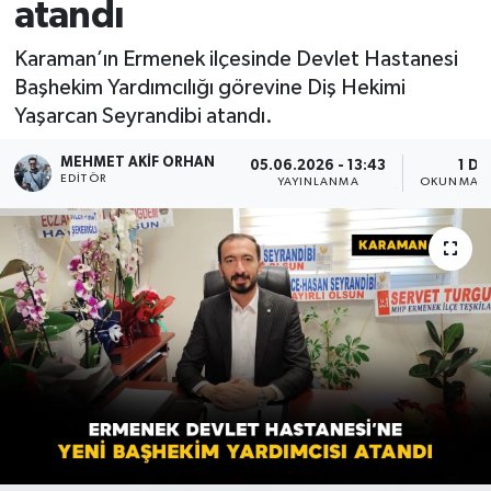
atandı
Karaman’ın Ermenek ilçesinde Devlet Hastanesi
Başhekim Yardımcılığı görevine Diş Hekimi
Yaşarcan Seyrandibi atandı.
MEHMET AKIF ORHAN
05.06.2026 - 13:43
1 DK
EDITÖR
YAYINLANMA
OKUNMA S