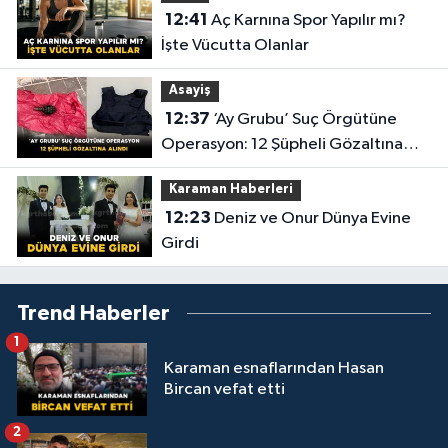
12:41
Aç Karnına Spor Yapılır mı?
İşte Vücutta Olanlar
Asayiş
12:37
‘Ay Grubu’ Suç Örgütüne
Operasyon: 12 Şüpheli Gözaltına
Alındı
Karaman Haberleri
12:23
Deniz ve Onur Dünya Evine
Girdi
Trend Haberler
1
Karaman esnaflarından Hasan
Bircan vefat etti
2