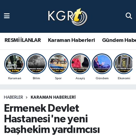
Karaman Haberleri
Gündem Haberleri
RESMİ İLANLAR
Karaman Haberleri
Gündem Habe
Güncel Haberler
Spor Haberleri
Karaman
Bilim
Spor
Asayiş
Gündem
Ekonomi
Asayiş Haberleri
HABERLER
KARAMAN HABERLERI
Ulusal Haberler
Ermenek Devlet
Vefat Edenler
Hastanesi'ne yeni
başhekim yardımcısı