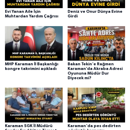
Evi Yanan Aile İçin
Deniz ve Onur Dünya Evine
Muhtardan Yardım Çağrısı
Girdi
MHP Karaman İl Başkanlığı
Bakan Tekin'e Rağmen
kongre takvimini açıkladı
Karaman’da Akraba Adresi
Oyununa Müdür Dur
Diyecek mi?
Karaman SGK İl Müdürü
Karaman'da pes dedirten