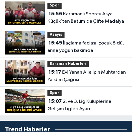
Spor
15:56
Karamanlı Sporcu Asya
Küçük’ten Batum’da Çifte Madalya
Asayiş
15:49
İlaçlama faciası: çocuk öldü,
anne yoğun bakımda
Karaman Haberleri
15:17
Evi Yanan Aile İçin Muhtardan
Yardım Çağrısı
Spor
15:07
2. ve 3. Lig Kulüplerine
Gelişim Ligleri Ayarı
Trend Haberler