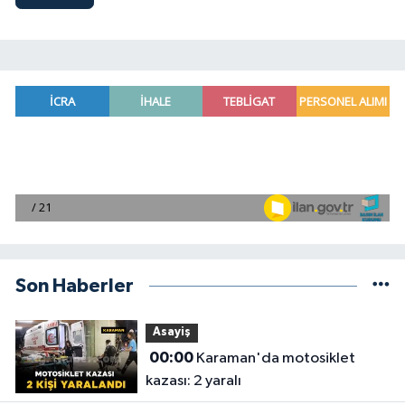
Son Haberler
Asayiş
00:00
Karaman'da motosiklet
kazası: 2 yaralı