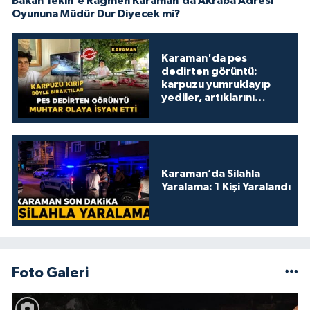
Bakan Tekin'e Rağmen Karaman’da Akraba Adresi
Oyununa Müdür Dur Diyecek mi?
Karaman'da pes
dedirten görüntü:
karpuzu yumruklayıp
yediler, artıklarını
kamelyada bıraktılar
Karaman’da Silahla
Yaralama: 1 Kişi Yaralandı
Foto Galeri