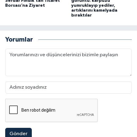
Serdar Fındık’tan Ticaret
görüntü: karpuzu
Borsası’na Ziyaret
yumruklayıp yediler,
artıklarını kamelyada
bıraktılar
Yorumlar
Gönder