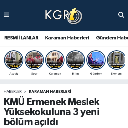
Karaman Haberleri
Gündem Haberleri
RESMİ İLANLAR
Karaman Haberleri
Gündem Habe
Güncel Haberler
Spor Haberleri
Asayiş
Spor
Karaman
Bilim
Gündem
Ekonomi
Asayiş Haberleri
HABERLER
KARAMAN HABERLERI
Ulusal Haberler
KMÜ Ermenek Meslek
Vefat Edenler
Yüksekokuluna 3 yeni
bölüm açıldı