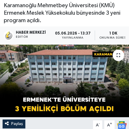
Karamanoğlu Mehmetbey Üniversitesi (KMÜ)
Ermenek Meslek Yüksekokulu bünyesinde 3 yeni
program açıldı.
HABER MERKEZI
05.06.2026 - 13:37
1 DK
EDITÖR
YAYINLANMA
OKUNMA SÜRESI
Paylaş
-
+
A
A