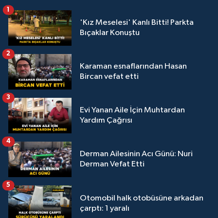
1
'Kız Meselesi' Kanlı Bitti! Parkta
Bıçaklar Konuştu
2
Karaman esnaflarından Hasan
Bircan vefat etti
3
Evi Yanan Aile İçin Muhtardan
Yardım Çağrısı
4
Derman Ailesinin Acı Günü: Nuri
Derman Vefat Etti
5
Otomobil halk otobüsüne arkadan
çarptı: 1 yaralı