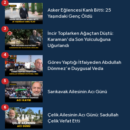
2
Asker Eğlencesi Kanlı Bitti: 25
Yaşındaki Genç Öldü
3
İncir Toplarken Ağaçtan Düştü:
Karaman'da Son Yolculuğuna
Uğurlandı
4
Görev Yaptığı İtfaiyeden Abdullah
Dönmez'e Duygusal Veda
5
Sarıkavak Ailesinin Acı Günü
6
Çelik Ailesinin Acı Günü: Sadullah
Çelik Vefat Etti