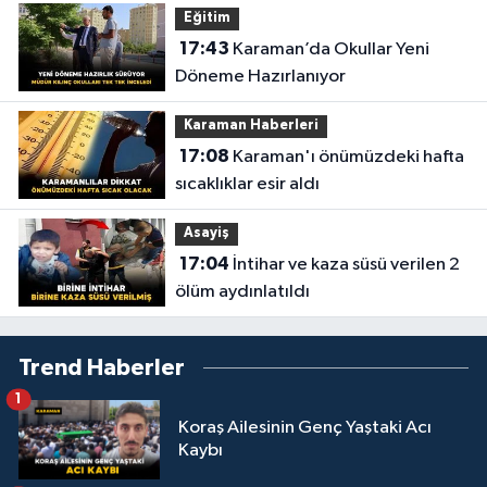
Eğitim
17:43
Karaman’da Okullar Yeni
Döneme Hazırlanıyor
Karaman Haberleri
17:08
Karaman'ı önümüzdeki hafta
sıcaklıklar esir aldı
Asayiş
17:04
İntihar ve kaza süsü verilen 2
ölüm aydınlatıldı
Trend Haberler
1
Koraş Ailesinin Genç Yaştaki Acı
Kaybı