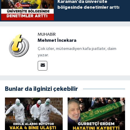
Karaman’da üniversite
bölgesinde denetimler arttı
MUHABIR
Mehmet İncekara
Çok izler, mütemadiyen kafa patlatır, daim
yazar.
Bunlar da ilginizi çekebilir