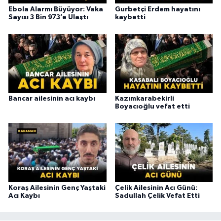
Ebola Alarmı Büyüyor: Vaka
Gurbetçi Erdem hayatını
Sayısı 3 Bin 973’e Ulaştı
kaybetti
Bancar ailesinin acı kaybı
Kazımkarabekirli
Boyacıoğlu vefat etti
Koraş Ailesinin Genç Yaştaki
Çelik Ailesinin Acı Günü:
Acı Kaybı
Sadullah Çelik Vefat Etti