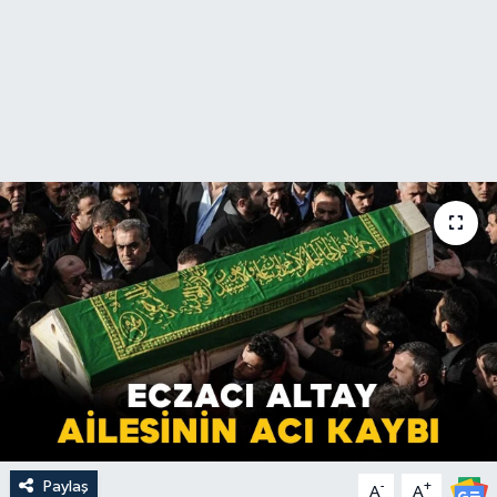
Paylaş
-
+
A
A