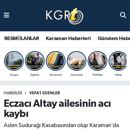
Karaman Haberleri
Gündem Haberleri
RESMİ İLANLAR
Karaman Haberleri
Gündem Habe
Güncel Haberler
Spor Haberleri
Asayiş
Eğitim
Karaman
Gündem
Politika
Vefat
Asayiş Haberleri
HABERLER
VEFAT EDENLER
Ulusal Haberler
Eczacı Altay ailesinin acı
Vefat Edenler
kaybı
Aslen Sudurağı Kasabasından olup Karaman’da