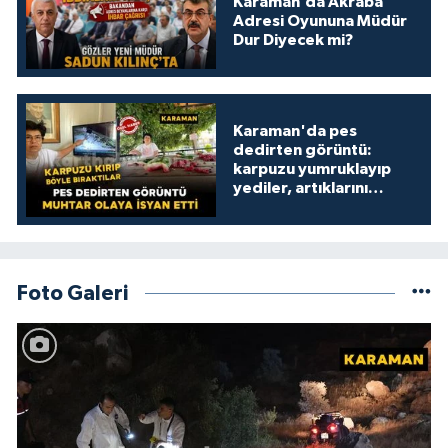
Karaman’da Akraba
Adresi Oyununa Müdür
Dur Diyecek mi?
Karaman'da pes
dedirten görüntü:
karpuzu yumruklayıp
yediler, artıklarını
kamelyada bıraktılar
Foto Galeri