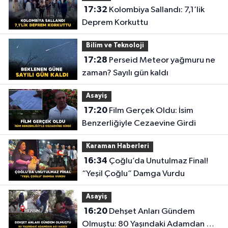
17:32
Kolombiya Sallandı: 7,1’lik
Deprem Korkuttu
Bilim ve Teknoloji
17:28
Perseid Meteor yağmuru ne
zaman? Sayılı gün kaldı
Asayiş
17:20
Film Gerçek Oldu: İsim
Benzerliğiyle Cezaevine Girdi
Karaman Haberleri
16:34
Çoğlu’da Unutulmaz Final!
“Yeşil Çoğlu” Damga Vurdu
Asayiş
16:20
Dehşet Anları Gündem
Olmuştu: 80 Yaşındaki Adamdan Acı