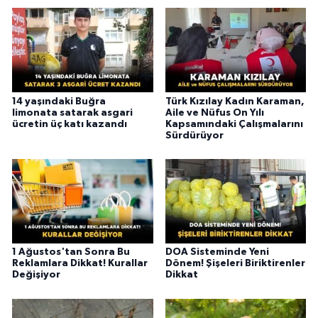
14 yaşındaki Buğra
Türk Kızılay Kadın Karaman,
limonata satarak asgari
Aile ve Nüfus On Yılı
ücretin üç katı kazandı
Kapsamındaki Çalışmalarını
Sürdürüyor
1 Ağustos'tan Sonra Bu
DOA Sisteminde Yeni
Reklamlara Dikkat! Kurallar
Dönem! Şişeleri Biriktirenler
Değişiyor
Dikkat