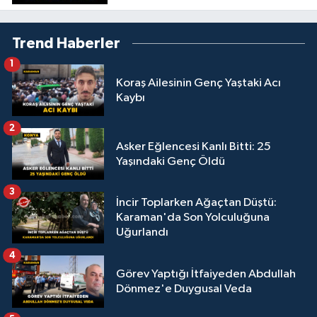
Haber
Trend Haberler
1
Koraş Ailesinin Genç Yaştaki Acı
Kaybı
2
Asker Eğlencesi Kanlı Bitti: 25
Yaşındaki Genç Öldü
3
İncir Toplarken Ağaçtan Düştü:
Karaman'da Son Yolculuğuna
Uğurlandı
4
Görev Yaptığı İtfaiyeden Abdullah
Dönmez'e Duygusal Veda