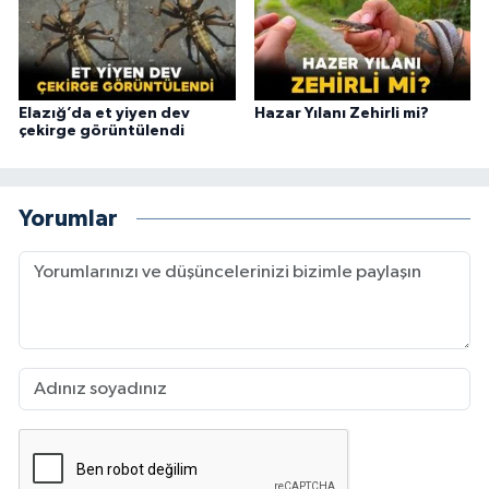
Elazığ’da et yiyen dev
Hazar Yılanı Zehirli mi?
çekirge görüntülendi
Yorumlar