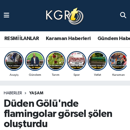
Karaman Haberleri
Gündem Haberleri
RESMİ İLANLAR
Karaman Haberleri
Gündem Habe
Güncel Haberler
Spor Haberleri
Asayiş
Gündem
Tarım
Spor
Vefat
Karaman
Asayiş Haberleri
HABERLER
YAŞAM
Ulusal Haberler
Düden Gölü'nde
Vefat Edenler
flamingolar görsel şölen
oluşturdu