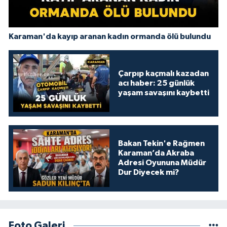
Karaman'da kayıp aranan kadın ormanda ölü bulundu
Çarpıp kaçmalı kazadan
acı haber: 25 günlük
yaşam savaşını kaybetti
Bakan Tekin'e Rağmen
Karaman’da Akraba
Adresi Oyununa Müdür
Dur Diyecek mi?
Foto Galeri