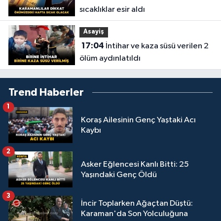
sıcaklıklar esir aldı
Asayiş
17:04
İntihar ve kaza süsü verilen 2
ölüm aydınlatıldı
Trend Haberler
1
Koraş Ailesinin Genç Yaştaki Acı
Kaybı
2
Asker Eğlencesi Kanlı Bitti: 25
Yaşındaki Genç Öldü
3
İncir Toplarken Ağaçtan Düştü:
Karaman'da Son Yolculuğuna