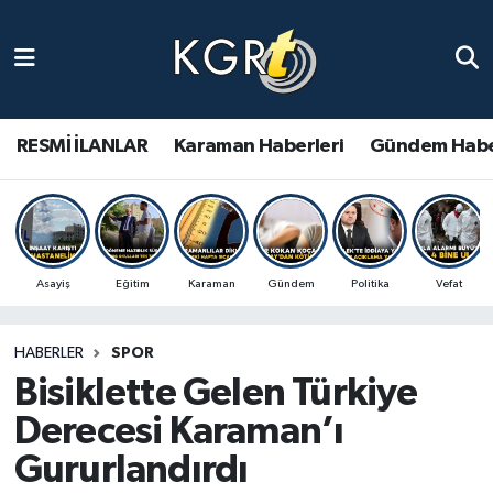
Karaman Haberleri
Gündem Haberleri
RESMİ İLANLAR
Karaman Haberleri
Gündem Habe
Güncel Haberler
Spor Haberleri
Asayiş
Eğitim
Karaman
Gündem
Politika
Vefat
Asayiş Haberleri
HABERLER
SPOR
Ulusal Haberler
Bisiklette Gelen Türkiye
Vefat Edenler
Derecesi Karaman’ı
Gururlandırdı