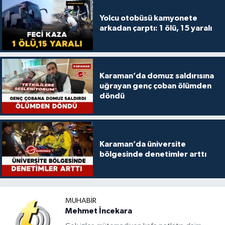
Yolcu otobüsü kamyonete
arkadan çarptı: 1 ölü, 15 yaralı
Karaman’da domuz saldırısına
uğrayan genç çoban ölümden
döndü
Karaman’da üniversite
bölgesinde denetimler arttı
MUHABIR
Mehmet İncekara