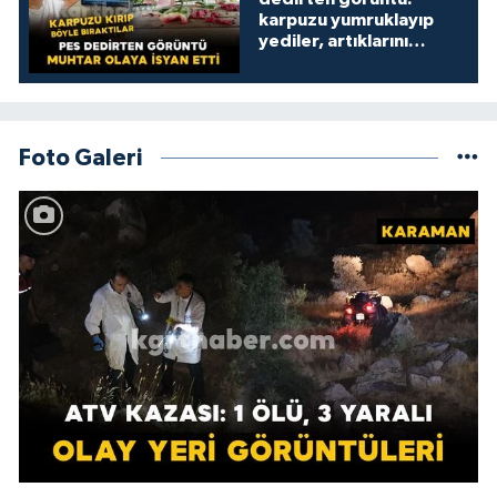
karpuzu yumruklayıp
yediler, artıklarını
kamelyada bıraktılar
Foto Galeri