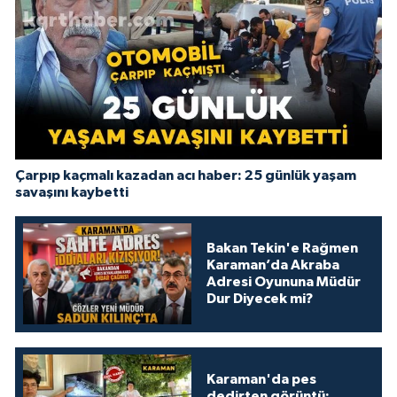
Çarpıp kaçmalı kazadan acı haber: 25 günlük yaşam
savaşını kaybetti
Bakan Tekin'e Rağmen
Karaman’da Akraba
Adresi Oyununa Müdür
Dur Diyecek mi?
Karaman'da pes
dedirten görüntü: