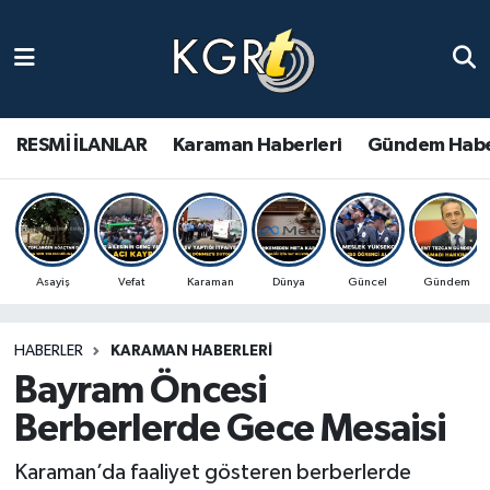
Karaman Haberleri
Gündem Haberleri
RESMİ İLANLAR
Karaman Haberleri
Gündem Habe
Güncel Haberler
Spor Haberleri
Asayiş
Vefat
Karaman
Dünya
Güncel
Gündem
Asayiş Haberleri
HABERLER
KARAMAN HABERLERI
Ulusal Haberler
Bayram Öncesi
Vefat Edenler
Berberlerde Gece Mesaisi
Karaman’da faaliyet gösteren berberlerde