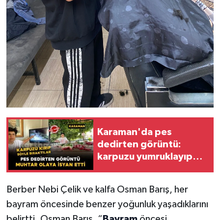
Karaman'da pes
dedirten görüntü:
karpuzu yumruklayıp
yediler, artıklarını
kamelyada bıraktılar
Berber Nebi Çelik ve kalfa Osman Barış, her
bayram öncesinde benzer yoğunluk yaşadıklarını
belirtti. Osman Barış, “
Bayram
öncesi