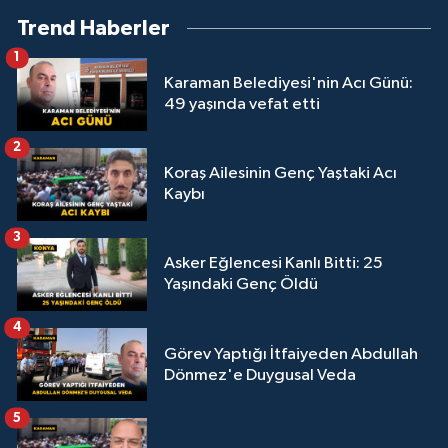
Trend Haberler
1
Karaman Belediyesi'nin Acı Günü:
49 yaşında vefat etti
2
Koraş Ailesinin Genç Yaştaki Acı
Kaybı
3
Asker Eğlencesi Kanlı Bitti: 25
Yaşındaki Genç Öldü
4
Görev Yaptığı İtfaiyeden Abdullah
Dönmez'e Duygusal Veda
5