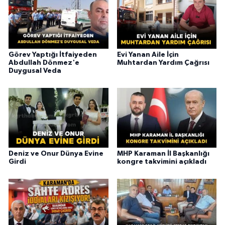
Görev Yaptığı İtfaiyeden
Evi Yanan Aile İçin
Abdullah Dönmez'e
Muhtardan Yardım Çağrısı
Duygusal Veda
Deniz ve Onur Dünya Evine
MHP Karaman İl Başkanlığı
Girdi
kongre takvimini açıkladı