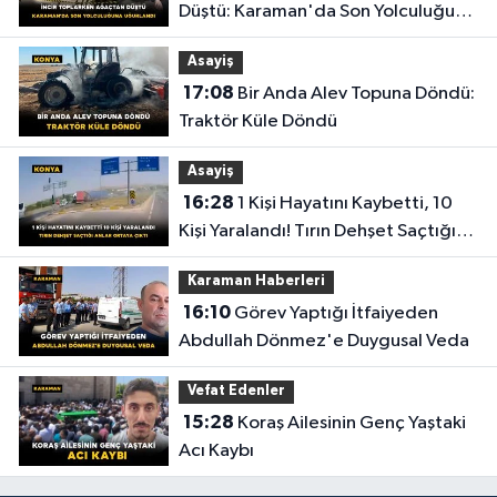
Düştü: Karaman'da Son Yolculuğuna
Uğurlandı
Asayiş
17:08
Bir Anda Alev Topuna Döndü:
Traktör Küle Döndü
Asayiş
16:28
1 Kişi Hayatını Kaybetti, 10
Kişi Yaralandı! Tırın Dehşet Saçtığı
Anlar Ortaya Çıktı
Karaman Haberleri
16:10
Görev Yaptığı İtfaiyeden
Abdullah Dönmez'e Duygusal Veda
Vefat Edenler
15:28
Koraş Ailesinin Genç Yaştaki
Acı Kaybı