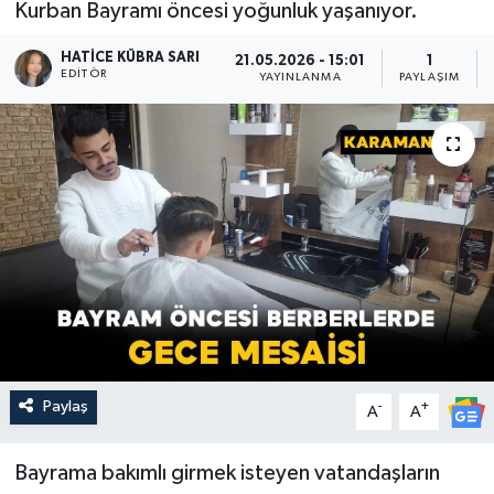
Kurban Bayramı öncesi yoğunluk yaşanıyor.
HATICE KÜBRA SARI
21.05.2026 - 15:01
1
EDITÖR
YAYINLANMA
PAYLAŞIM
Paylaş
-
+
A
A
Bayrama bakımlı girmek isteyen vatandaşların