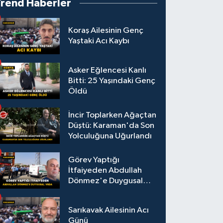
Trend Haberler
Koraş Ailesinin Genç
Yaştaki Acı Kaybı
Asker Eğlencesi Kanlı
Bitti: 25 Yaşındaki Genç
Öldü
İncir Toplarken Ağaçtan
Düştü: Karaman'da Son
Yolculuğuna Uğurlandı
Görev Yaptığı
İtfaiyeden Abdullah
Dönmez'e Duygusal
Veda
Sarıkavak Ailesinin Acı
Günü