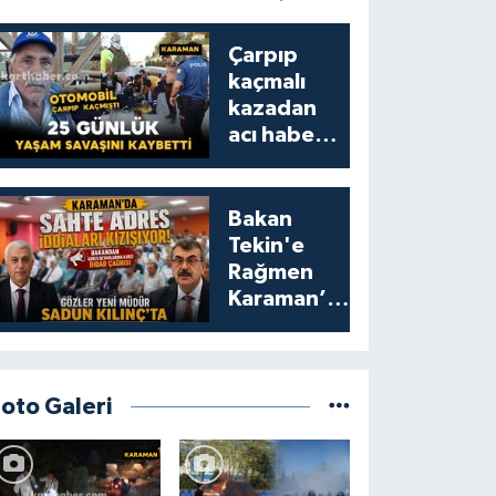
Çarpıp
kaçmalı
kazadan
acı haber:
25 günlük
yaşam
savaşını
Bakan
kaybetti
Tekin'e
Rağmen
Karaman’da
Akraba
Adresi
Oyununa
Müdür Dur
Foto Galeri
Diyecek mi?