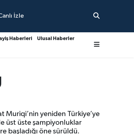
nlı İzle
ayiş Haberleri
Ulusal Haberler
g
t Muriqi’nin yeniden Türkiye’ye
e üst üste şampiyonluklar
re başladığı öne sürüldü.