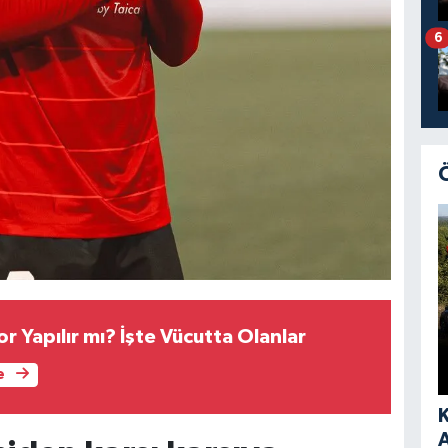
6
r Yapılır mı? İşte Vücutta Olanlar
e
A