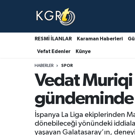
Karaman Haberleri
Gündem Haberleri
RESMİ İLANLAR
Karaman Haberleri
Gü
Vefat Edenler
Künye
Güncel Haberler
HABERLER
SPOR
Spor Haberleri
Vedat Muriqi
Asayiş Haberleri
gündeminde
Ulusal Haberler
İspanya La Liga ekiplerinden M
Vefat Edenler
dönebileceği yönündeki iddial
yaşayan Galatasaray’ın, deneyim