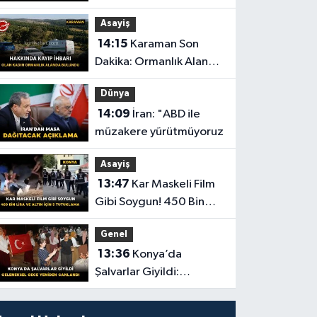
Kavga: Bir Genç
Asayiş
Hayatını Kaybetti
14:15
Karaman Son
Dakika: Ormanlık Alanda
Cansız Bedenine
Dünya
Ulaşıldı
14:09
İran: "ABD ile
müzakere yürütmüyoruz
Asayiş
13:47
Kar Maskeli Film
Gibi Soygun! 450 Bin
Lira ve Altın İçin 5
Genel
Tutuklama
13:36
Konya’da
Şalvarlar Giyildi:
Geleneksel Gece
Yeniden Canlandı