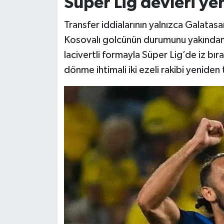
Süper Lig devleri ye
Transfer iddialarının yalnızca Galatasa
Kosovalı golcünün durumunu yakından 
lacivertli formayla Süper Lig’de iz bır
dönme ihtimali iki ezeli rakibi yeniden t