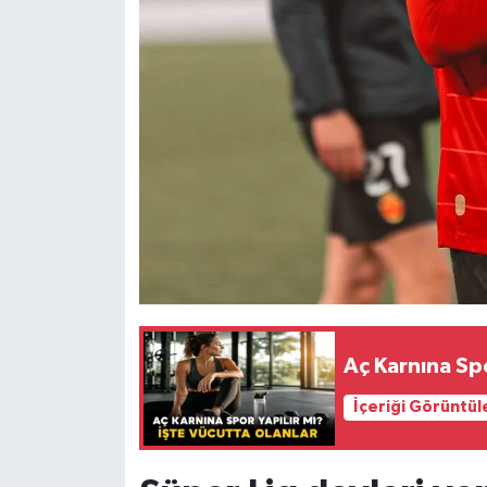
Aç Karnına Spo
İçeriği Görüntül