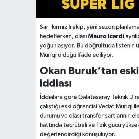
Sarı-kırmızılı ekip, yeni sezon planla
hedeflerken, olası
Mauro Icardi
ayrılı
yoğunlaşıyor. Bu doğrultuda listenin üs
Muriqi olduğu ifade ediliyor.
Okan Buruk’tan eski
iddiası
İddialara göre Galatasaray Teknik Di
çalıştığı eski öğrencisi Vedat Muriqi
durumu ve olası transfer şartlarının ele
hattında tecrübeli ve fizik gücü yüksek
değerlendirdiği konuşuluyor.