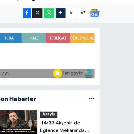
-
+
A
A
Son Haberler
Asayiş
14:37
Akşehir'de
Eğlence Mekanında