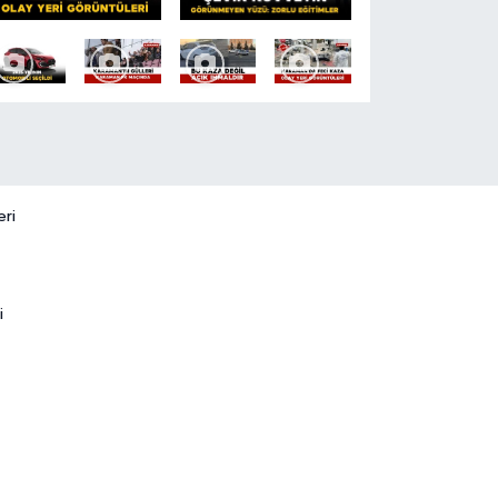
eri
i