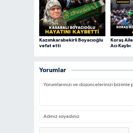
Kazımkarabekirli Boyacıoğlu
Koraş Aile
vefat etti
Acı Kaybı
Yorumlar