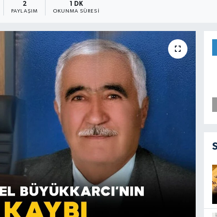
2
1 DK
PAYLAŞIM
OKUNMA SÜRESI