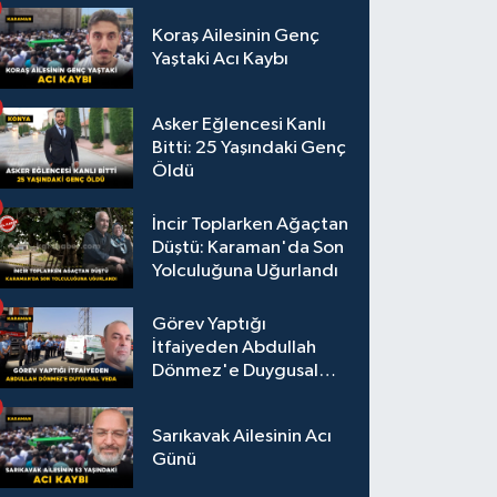
Koraş Ailesinin Genç
Yaştaki Acı Kaybı
Asker Eğlencesi Kanlı
Bitti: 25 Yaşındaki Genç
Öldü
İncir Toplarken Ağaçtan
Düştü: Karaman'da Son
Yolculuğuna Uğurlandı
Görev Yaptığı
İtfaiyeden Abdullah
Dönmez'e Duygusal
Veda
Sarıkavak Ailesinin Acı
Günü