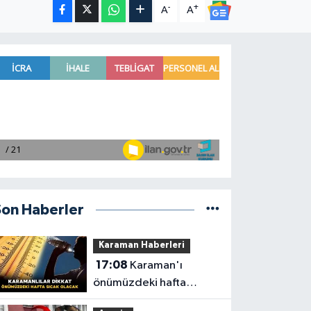
-
+
A
A
Son Haberler
Karaman Haberleri
17:08
Karaman'ı
önümüzdeki hafta
sıcaklıklar esir aldı