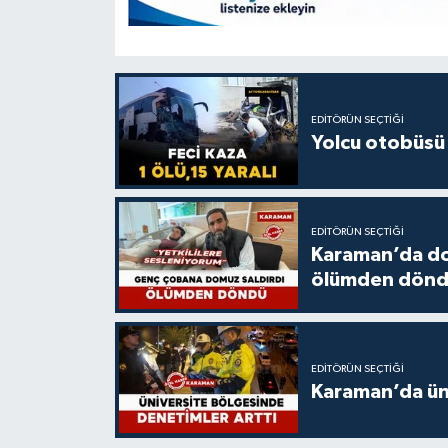
EDITÖRÜN SEÇTIĞI
Yolcu otobüsü 
EDITÖRÜN SEÇTIĞI
Karaman’da do
ölümden dön
EDITÖRÜN SEÇTIĞI
Karaman’da üni