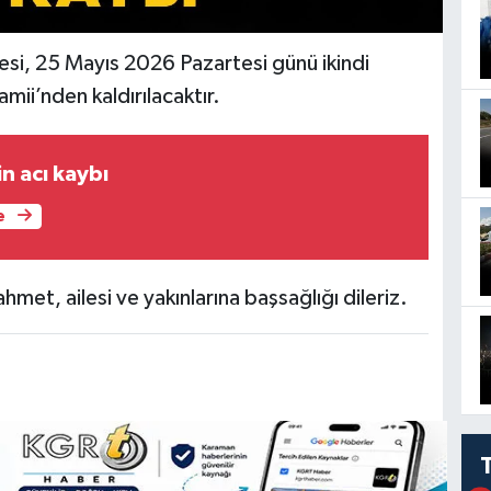
si, 25 Mayıs 2026 Pazartesi günü ikindi
ii’nden kaldırılacaktır.
in acı kaybı
e
met, ailesi ve yakınlarına başsağlığı dileriz.