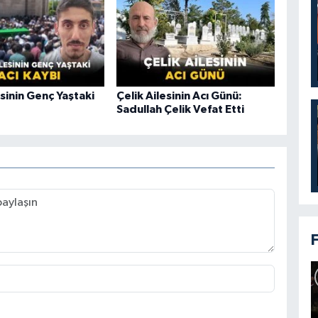
sinin Genç Yaştaki
Çelik Ailesinin Acı Günü:
Sadullah Çelik Vefat Etti