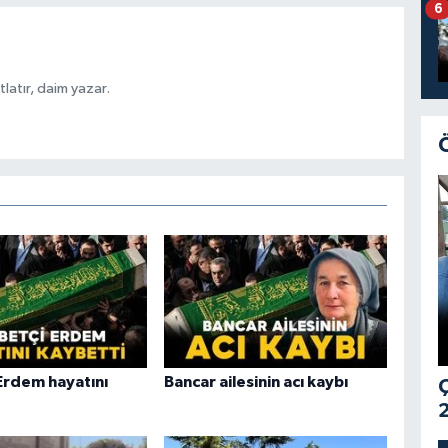
6
latır, daim yazar.
Erdem hayatını
Bancar ailesinin acı kaybı
Ç
2