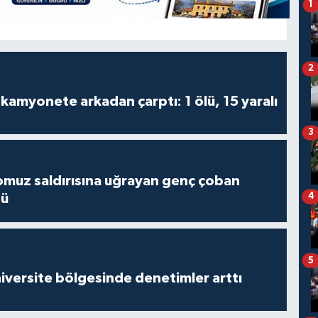
1
2
kamyonete arkadan çarptı: 1 ölü, 15 yaralı
3
muz saldırısına uğrayan genç çoban
dü
4
5
versite bölgesinde denetimler arttı