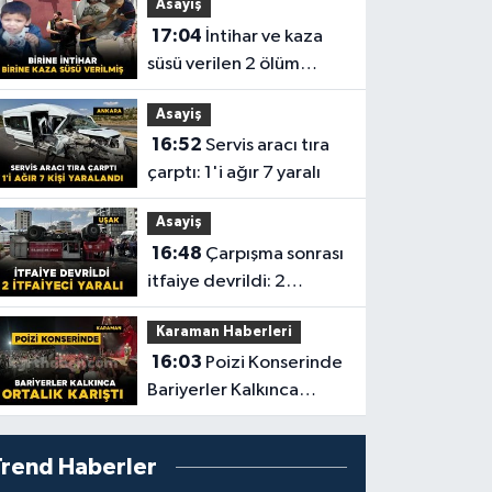
Asayiş
17:04
İntihar ve kaza
süsü verilen 2 ölüm
aydınlatıldı
Asayiş
16:52
Servis aracı tıra
çarptı: 1'i ağır 7 yaralı
Asayiş
16:48
Çarpışma sonrası
itfaiye devrildi: 2
itfaiyeci yaralı
Karaman Haberleri
16:03
Poizi Konserinde
Bariyerler Kalkınca
Ortalık Karıştı
Trend Haberler