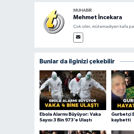
MUHABIR
Mehmet İncekara
Çok izler, mütemadiyen kafa pat
Bunlar da ilginizi çekebilir
Ebola Alarmı Büyüyor: Vaka
Gurbetçi 
Sayısı 3 Bin 973’e Ulaştı
kaybetti