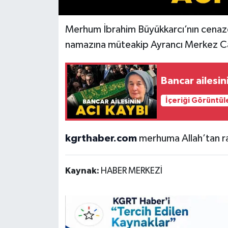
Merhum İbrahim Büyükkarcı’nın cenaze
namazına müteakip Ayrancı Merkez Cam
Bancar ailesin
İçeriği Görüntül
kgrthaber.com
merhuma Allah’tan rah
Kaynak:
HABER MERKEZİ