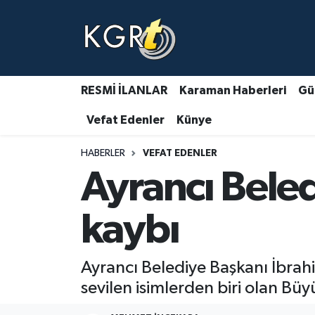
Karaman Haberleri
Gündem Haberleri
RESMİ İLANLAR
Karaman Haberleri
Gü
Vefat Edenler
Künye
Güncel Haberler
HABERLER
VEFAT EDENLER
Spor Haberleri
Ayrancı Beled
Asayiş Haberleri
kaybı
Ulusal Haberler
Ayrancı Belediye Başkanı İbrahi
Vefat Edenler
sevilen isimlerden biri olan Bü