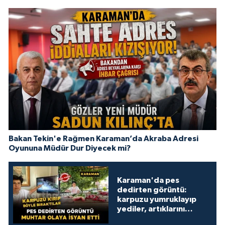
Bakan Tekin'e Rağmen Karaman’da Akraba Adresi
Oyununa Müdür Dur Diyecek mi?
Karaman'da pes
dedirten görüntü:
karpuzu yumruklayıp
yediler, artıklarını
kamelyada bıraktılar