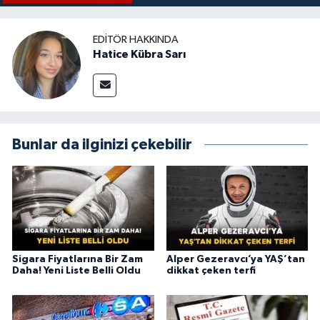
EDITÖR HAKKINDA
Hatice Kübra Sarı
Bunlar da ilginizi çekebilir
Sigara Fiyatlarına Bir Zam
Alper Gezeravcı’ya YAŞ’tan
Daha! Yeni Liste Belli Oldu
dikkat çeken terfi