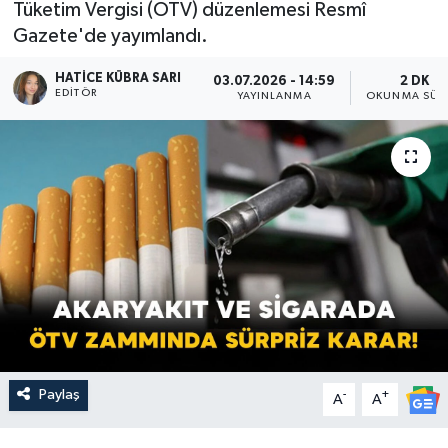
Tüketim Vergisi (ÖTV) düzenlemesi Resmî
Gazete'de yayımlandı.
HATICE KÜBRA SARI
03.07.2026 - 14:59
2 DK
EDITÖR
YAYINLANMA
OKUNMA SÜR
Paylaş
-
+
A
A