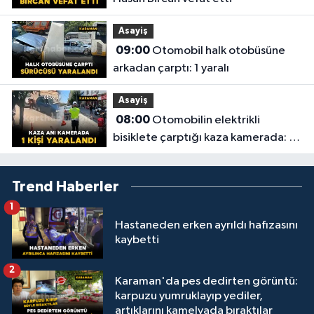
Asayiş
09:00
Otomobil halk otobüsüne
arkadan çarptı: 1 yaralı
Asayiş
08:00
Otomobilin elektrikli
bisiklete çarptığı kaza kamerada: 1
yaralı
Trend Haberler
1
Hastaneden erken ayrıldı hafızasını
kaybetti
2
Karaman'da pes dedirten görüntü:
karpuzu yumruklayıp yediler,
artıklarını kamelyada bıraktılar