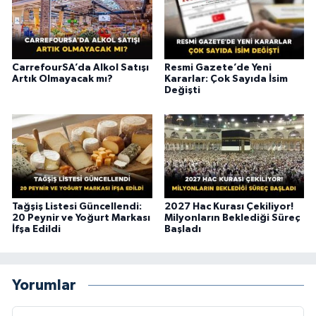
CarrefourSA’da Alkol Satışı
Resmi Gazete’de Yeni
Artık Olmayacak mı?
Kararlar: Çok Sayıda İsim
Değişti
Tağşiş Listesi Güncellendi:
2027 Hac Kurası Çekiliyor!
20 Peynir ve Yoğurt Markası
Milyonların Beklediği Süreç
İfşa Edildi
Başladı
Yorumlar