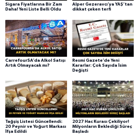
Sigara Fiyatlarına Bir Zam
Alper Gezeravcı’ya YAŞ’tan
Daha! Yeni Liste Belli Oldu
dikkat çeken terfi
CarrefourSA’da Alkol Satışı
Resmi Gazete’de Yeni
Artık Olmayacak mı?
Kararlar: Çok Sayıda İsim
Değişti
Tağşiş Listesi Güncellendi:
2027 Hac Kurası Çekiliyor!
20 Peynir ve Yoğurt Markası
Milyonların Beklediği Süreç
İfşa Edildi
Başladı