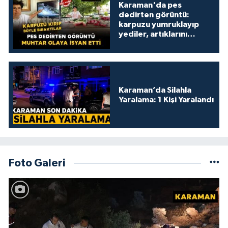
Karaman'da pes
dedirten görüntü:
karpuzu yumruklayıp
yediler, artıklarını
kamelyada bıraktılar
Karaman’da Silahla
Yaralama: 1 Kişi Yaralandı
Foto Galeri