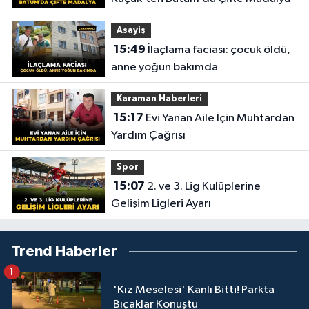
Asayiş
15:49
İlaçlama faciası: çocuk öldü,
anne yoğun bakımda
Karaman Haberleri
15:17
Evi Yanan Aile İçin Muhtardan
Yardım Çağrısı
Spor
15:07
2. ve 3. Lig Kulüplerine
Gelişim Ligleri Ayarı
Trend Haberler
1
'Kız Meselesi' Kanlı Bitti! Parkta
Bıçaklar Konuştu