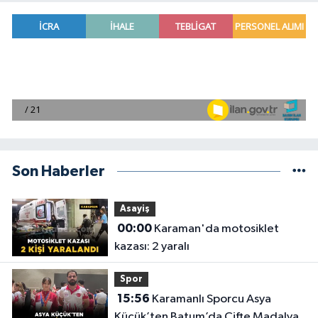
Son Haberler
Asayiş
00:00
Karaman'da motosiklet
kazası: 2 yaralı
Spor
15:56
Karamanlı Sporcu Asya
Küçük’ten Batum’da Çifte Madalya