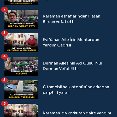
2
Karaman esnaflarından Hasan
Bircan vefat etti
3
Evi Yanan Aile İçin Muhtardan
Yardım Çağrısı
4
Derman Ailesinin Acı Günü: Nuri
Derman Vefat Etti
5
Otomobil halk otobüsüne arkadan
çarptı: 1 yaralı
6
Karaman'da korkutan daire yangını