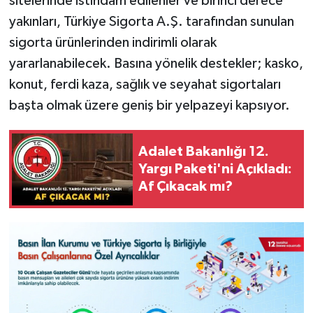
sitelerinde istihdam edilenler ve birinci derece
yakınları, Türkiye Sigorta A.Ş. tarafından sunulan
sigorta ürünlerinden indirimli olarak
yararlanabilecek. Basına yönelik destekler; kasko,
konut, ferdi kaza, sağlık ve seyahat sigortaları
başta olmak üzere geniş bir yelpazeyi kapsıyor.
Adalet Bakanlığı 12.
Yargı Paketi'ni Açıkladı:
Af Çıkacak mı?