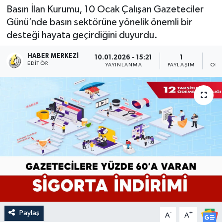
Basın İlan Kurumu, 10 Ocak Çalışan Gazeteciler
Günü’nde basın sektörüne yönelik önemli bir
desteği hayata geçirdiğini duyurdu.
HABER MERKEZI
10.01.2026 - 15:21
1
EDITÖR
YAYINLANMA
PAYLAŞIM
OKU
Paylaş
-
+
A
A