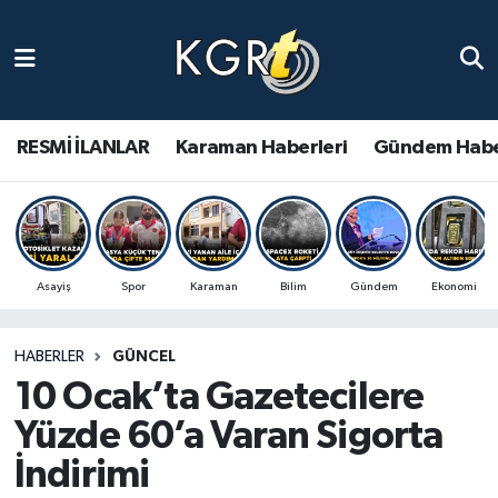
Karaman Haberleri
Gündem Haberleri
RESMİ İLANLAR
Karaman Haberleri
Gündem Habe
Güncel Haberler
Spor Haberleri
Asayiş
Spor
Karaman
Bilim
Gündem
Ekonomi
Asayiş Haberleri
HABERLER
GÜNCEL
Ulusal Haberler
10 Ocak’ta Gazetecilere
Vefat Edenler
Yüzde 60’a Varan Sigorta
İndirimi