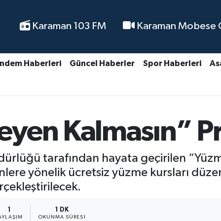
Karaman 103 FM
Karaman Mobese Ca
ndem Haberleri
Güncel Haberler
Spor Haberleri
As
yen Kalmasın” Pro
dürlüğü tarafından hayata geçirilen “Yüz
lere yönelik ücretsiz yüzme kursları düzen
ekleştirilecek.
1
1 DK
AYLAŞIM
OKUNMA SÜRESI