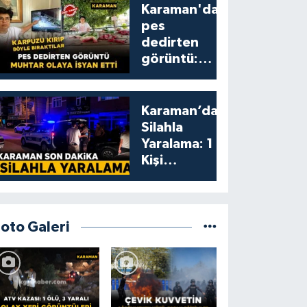
Karaman'da
pes
dedirten
görüntü:
karpuzu
yumruklayıp
yediler,
Karaman’da
artıklarını
Silahla
kamelyada
Yaralama: 1
bıraktılar
Kişi
Yaralandı
Foto Galeri