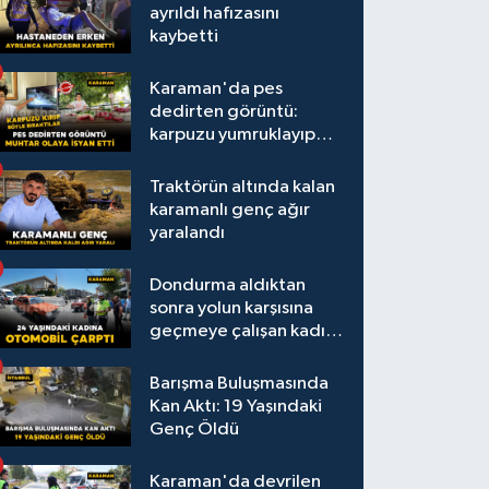
ayrıldı hafızasını
kaybetti
Karaman'da pes
dedirten görüntü:
karpuzu yumruklayıp
yediler, artıklarını
kamelyada bıraktılar
Traktörün altında kalan
karamanlı genç ağır
yaralandı
Dondurma aldıktan
sonra yolun karşısına
geçmeye çalışan kadına
otomobil çarptı
Barışma Buluşmasında
Kan Aktı: 19 Yaşındaki
Genç Öldü
Karaman'da devrilen