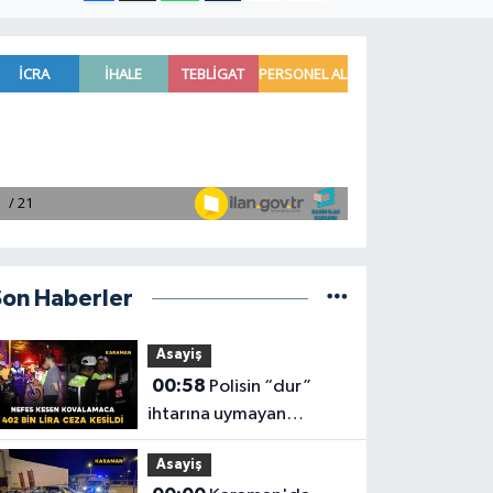
Son Haberler
Asayiş
00:58
Polisin “dur”
ihtarına uymayan
motosiklet sürücüsüne
Asayiş
402 bin lira ceza kesildi