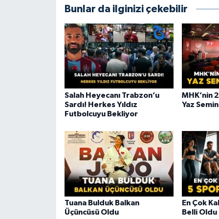
Bunlar da ilginizi çekebilir
Salah Heyecanı Trabzon’u
MHK’nin 
Sardı! Herkes Yıldız
Yaz Semin
Futbolcuyu Bekliyor
Tuana Bulduk Balkan
En Çok Kal
Üçüncüsü Oldu
Belli Oldu