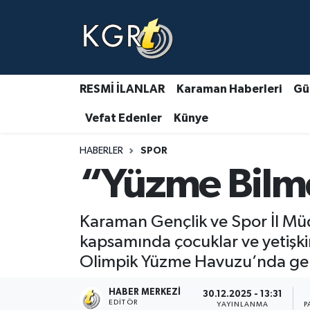
Karaman Haberleri
Gündem Haberleri
RESMİ İLANLAR
Karaman Haberleri
Gü
Vefat Edenler
Künye
Güncel Haberler
HABERLER
SPOR
Spor Haberleri
“Yüzme Bilme
Asayiş Haberleri
Karaman Gençlik ve Spor İl Mü
Ulusal Haberler
kapsamında çocuklar ve yetişkin
Olimpik Yüzme Havuzu’nda gerç
Vefat Edenler
HABER MERKEZI
30.12.2025 - 13:31
EDITÖR
YAYINLANMA
P