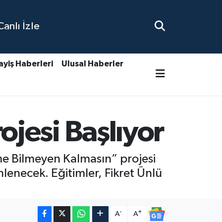
nlı İzle
ayiş Haberleri
Ulusal Haberler
jesi Başlıyor
me Bilmeyen Kalmasın” projesi
lenecek. Eğitimler, Fikret Ünlü
-
+
A
A