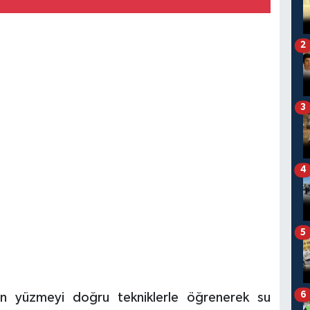
2
3
4
5
6
arın yüzmeyi doğru tekniklerle öğrenerek su