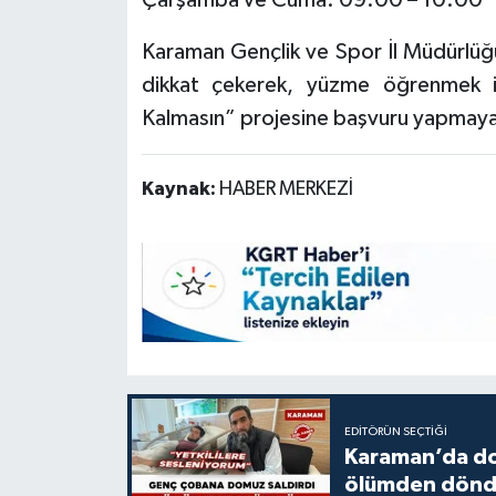
Çarşamba ve Cuma: 09.00 – 10.00
Karaman Gençlik ve Spor İl Müdürlüğü 
dikkat çekerek, yüzme öğrenmek 
Kalmasın” projesine başvuru yapmaya
Kaynak:
HABER MERKEZİ
EDITÖRÜN SEÇTIĞI
Karaman’da do
ölümden dön