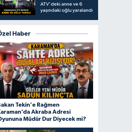
ATV'deki anne ve 6
yaşındaki oğlu yaralandı
Özel Haber
Bakan Tekin'e Rağmen
Karaman’da Akraba Adresi
Oyununa Müdür Dur Diyecek mi?