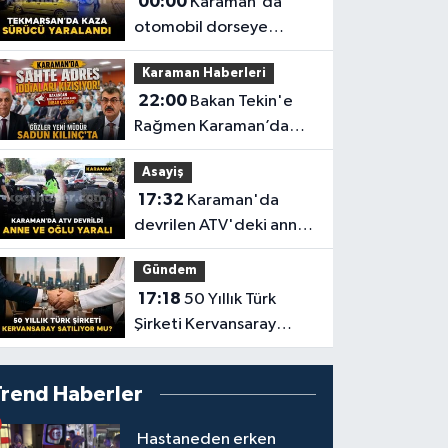
00:00
Karaman'da
otomobil dorseye
çarptı: 1 yaralı
Karaman Haberleri
22:00
Bakan Tekin'e
Rağmen Karaman’da
Akraba Adresi Oyununa
Asayiş
Müdür Dur Diyecek mi?
17:32
Karaman'da
devrilen ATV'deki anne
ve 6 yaşındaki oğlu
Gündem
yaralandı
17:18
50 Yıllık Türk
Şirketi Kervansaray
Satılıyor mu?
Trend Haberler
Hastaneden erken