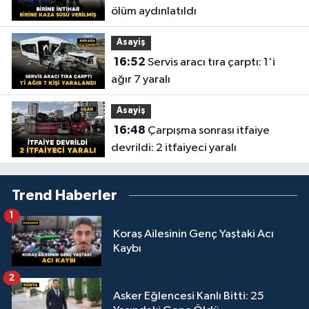
ölüm aydınlatıldı
Asayiş
16:52
Servis aracı tıra çarptı: 1'i
ağır 7 yaralı
Asayiş
16:48
Çarpışma sonrası itfaiye
devrildi: 2 itfaiyeci yaralı
Trend Haberler
1
Koraş Ailesinin Genç Yaştaki Acı
Kaybı
2
Asker Eğlencesi Kanlı Bitti: 25