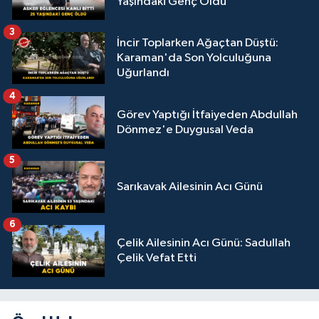
Yaşındaki Genç Öldü
3
İncir Toplarken Ağaçtan Düştü:
Karaman'da Son Yolculuğuna
Uğurlandı
4
Görev Yaptığı İtfaiyeden Abdullah
Dönmez'e Duygusal Veda
5
Sarıkavak Ailesinin Acı Günü
6
Çelik Ailesinin Acı Günü: Sadullah
Çelik Vefat Etti