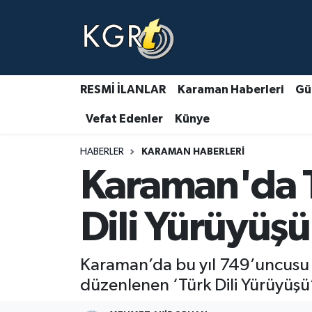
Karaman Haberleri
Gündem Haberleri
RESMİ İLANLAR
Karaman Haberleri
Gü
Vefat Edenler
Künye
Güncel Haberler
HABERLER
KARAMAN HABERLERI
Spor Haberleri
Karaman'da T
Asayiş Haberleri
Dili Yürüyüşü 
Ulusal Haberler
Karaman’da bu yıl 749’uncusu k
Vefat Edenler
düzenlenen ‘Türk Dili Yürüyüşü’