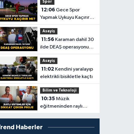
Spor
12:06
Gece Spor
Yapmak Uykuyu Kaçırır
mı? İşte Vücudunuzda
Asayiş
Yaşananlar!
11:56
Karaman dahil 30
ilde DEAŞ operasyonu:
104 şüpheli yakalandı
Asayiş
11:02
Kendini yaralayıp
elektrikli bisikletle kaçtı
Bilim ve Teknoloji
10:35
Müzik
eğitmeninden raylı
sistemler için dikkat
çeken proje
Trend Haberler