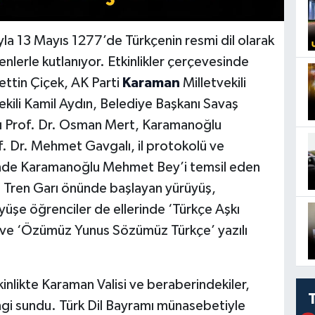
 13 Mayıs 1277’de Türkçenin resmi dil olarak
nlerle kutlanıyor. Etkinlikler çerçevesinde
ettin Çiçek, AK Parti
Karaman
Milletvekili
ili Kamil Aydın, Belediye Başkanı Savaş
nı Prof. Dr. Osman Mert, Karamanoğlu
 Dr. Mehmet Gavgalı, il protokolü ve
tünde Karamanoğlu Mehmet Bey’i temsil eden
. Tren Garı önünde başlayan yürüyüş,
üşe öğrenciler de ellerinde ‘Türkçe Aşkı
ik’ ve ‘Özümüz Yunus Sözümüz Türkçe’ yazılı
likte Karaman Valisi ve beraberindekiler,
engi sundu. Türk Dil Bayramı münasebetiyle