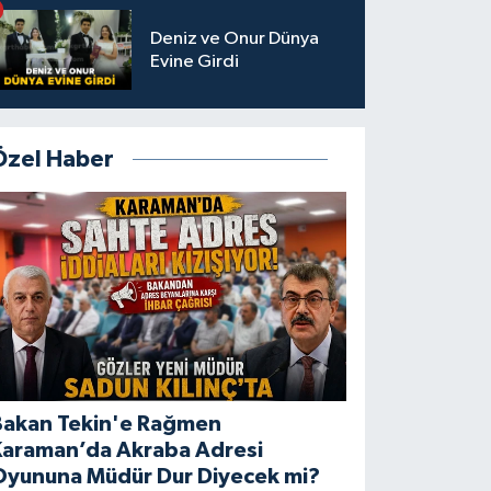
Deniz ve Onur Dünya
Evine Girdi
Özel Haber
Bakan Tekin'e Rağmen
Karaman’da Akraba Adresi
Oyununa Müdür Dur Diyecek mi?