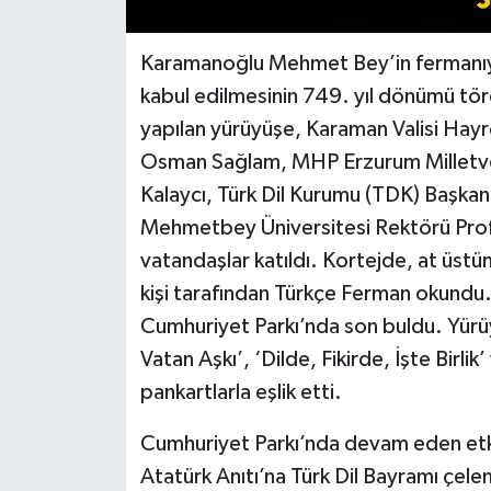
Karamanoğlu Mehmet Bey’in fermanıyla
kabul edilmesinin 749. yıl dönümü töre
yapılan yürüyüşe, Karaman Valisi Hayr
Osman Sağlam, MHP Erzurum Milletvek
Kalaycı, Türk Dil Kurumu (TDK) Başka
Mehmetbey Üniversitesi Rektörü Prof.
vatandaşlar katıldı. Kortejde, at üs
kişi tarafından Türkçe Ferman okundu
Cumhuriyet Parkı’nda son buldu. Yürüy
Vatan Aşkı’, ‘Dilde, Fikirde, İşte Birl
pankartlarla eşlik etti.
Cumhuriyet Parkı’nda devam eden etkin
Atatürk Anıtı’na Türk Dil Bayramı çel