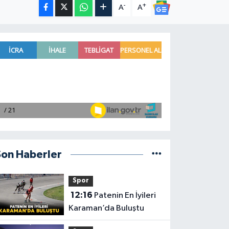
-
+
A
A
Son Haberler
Spor
12:16
Patenin En İyileri
Karaman’da Buluştu