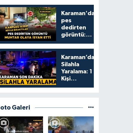
Karaman'da
pes
dedirten
görüntü:
karpuzu
yumruklayıp
yediler,
Karaman’da
artıklarını
Silahla
kamelyada
Yaralama: 1
bıraktılar
Kişi
Yaralandı
Foto Galeri