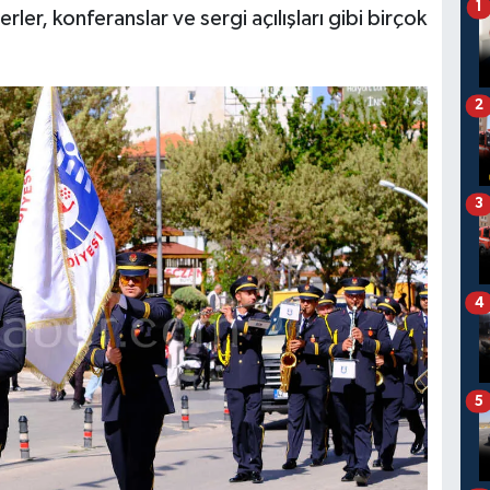
1
ler, konferanslar ve sergi açılışları gibi birçok
2
3
4
5