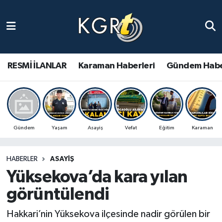
Karaman Haberleri
Gündem Haberleri
RESMİ İLANLAR
Karaman Haberleri
Gündem Habe
Güncel Haberler
Spor Haberleri
Gündem
Yaşam
Asayiş
Vefat
Eğitim
Karaman
Asayiş Haberleri
HABERLER
ASAYIŞ
Ulusal Haberler
Yüksekova’da kara yılan
Vefat Edenler
görüntülendi
Hakkari’nin Yüksekova ilçesinde nadir görülen bir