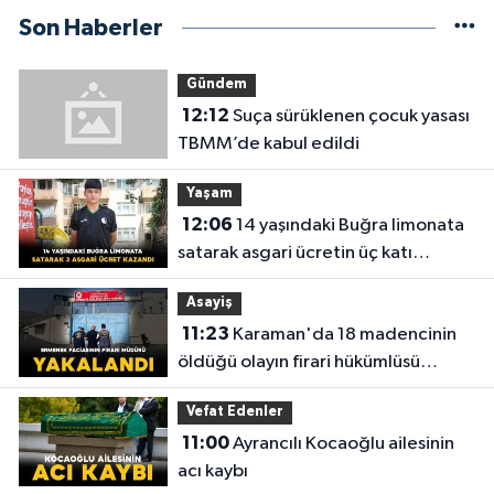
Son Haberler
Gündem
12:12
Suça sürüklenen çocuk yasası
TBMM’de kabul edildi
Yaşam
12:06
14 yaşındaki Buğra limonata
satarak asgari ücretin üç katı
kazandı
Asayiş
11:23
Karaman'da 18 madencinin
öldüğü olayın firari hükümlüsü
yakalandı
Vefat Edenler
11:00
Ayrancılı Kocaoğlu ailesinin
acı kaybı