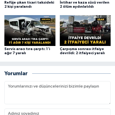
Refüje çıkan ticari taksideki
İntihar ve kaza süsü verilen
2 kişi yaralandı
2 ölüm aydınlatıldı
Servis aracı tıra çarptı: 1'i
Çarpışma sonrası itfaiye
ağır 7 yaralı
devrildi: 2 itfaiyeci yaralı
Yorumlar