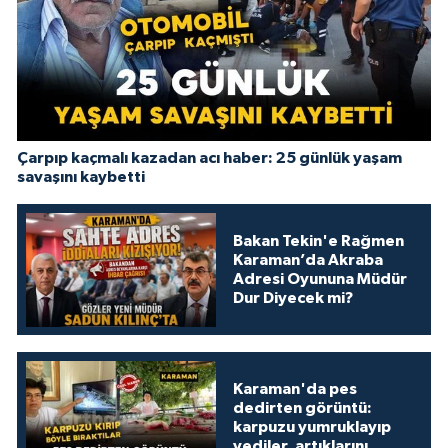
Çarpıp kaçmalı kazadan acı haber: 25 günlük yaşam
savaşını kaybetti
Bakan Tekin'e Rağmen
Karaman’da Akraba
Adresi Oyununa Müdür
Dur Diyecek mi?
Karaman'da pes
dedirten görüntü:
karpuzu yumruklayıp
yediler, artıklarını