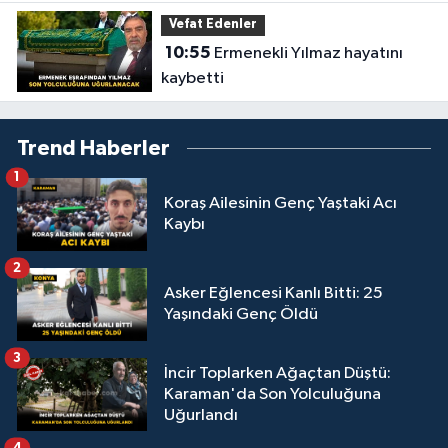
Vefat Edenler
10:55
Ermenekli Yılmaz hayatını
kaybetti
Trend Haberler
1
Koraş Ailesinin Genç Yaştaki Acı
Kaybı
2
Asker Eğlencesi Kanlı Bitti: 25
Yaşındaki Genç Öldü
3
İncir Toplarken Ağaçtan Düştü:
Karaman'da Son Yolculuğuna
Uğurlandı
4