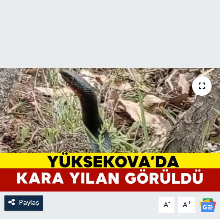
Paylaş
-
+
A
A