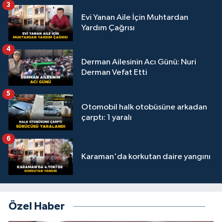
3
Evi Yanan Aile İçin Muhtardan
Yardım Çağrısı
4
Derman Ailesinin Acı Günü: Nuri
Derman Vefat Etti
5
Otomobil halk otobüsüne arkadan
çarptı: 1 yaralı
6
Karaman'da korkutan daire yangını
Özel Haber