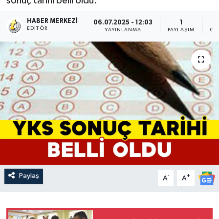
sonuç tarihi belli oldu.
HABER MERKEZI
06.07.2025 - 12:03
1
EDITÖR
YAYINLANMA
PAYLAŞIM
OK
Paylaş
-
+
A
A