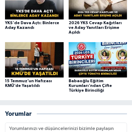
YKS'de Dava Açtı: Binlerce
2026 YKS Cevap Kağıtları
Aday Kazandı
ve Aday Yanıtları Erişime
Açıldı
15 Temmuz’un Hafızası
Babaoğlu Eğitim
KMÜ’de Yaşatıldı
Kurumları'ndan Çifte
Türkiye Birinciliği
Yorumlar