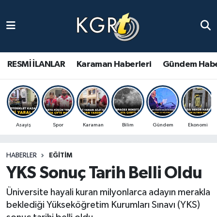
Karaman Haberleri
Gündem Haberleri
RESMİ İLANLAR
Karaman Haberleri
Gündem Habe
Güncel Haberler
Spor Haberleri
Asayiş
Spor
Karaman
Bilim
Gündem
Ekonomi
Asayiş Haberleri
HABERLER
EĞITIM
Ulusal Haberler
YKS Sonuç Tarih Belli Oldu
Vefat Edenler
Üniversite hayali kuran milyonlarca adayın merakla
beklediği Yükseköğretim Kurumları Sınavı (YKS)