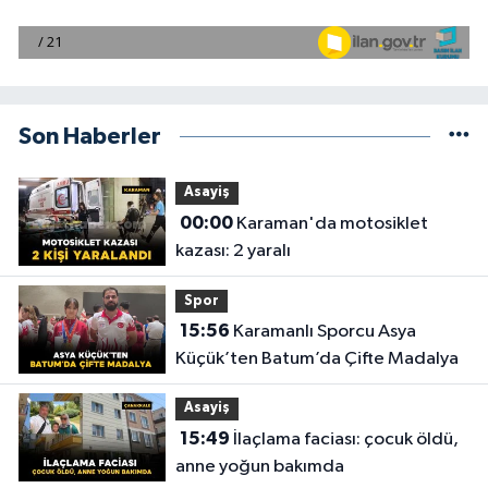
Son Haberler
Asayiş
00:00
Karaman'da motosiklet
kazası: 2 yaralı
Spor
15:56
Karamanlı Sporcu Asya
Küçük’ten Batum’da Çifte Madalya
Asayiş
15:49
İlaçlama faciası: çocuk öldü,
anne yoğun bakımda