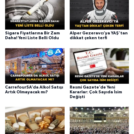
Sigara Fiyatlarına Bir Zam
Alper Gezeravcı’ya YAŞ’tan
Daha! Yeni Liste Belli Oldu
dikkat çeken terfi
CarrefourSA’da Alkol Satışı
Resmi Gazete’de Yeni
Artık Olmayacak mı?
Kararlar: Çok Sayıda İsim
Değişti