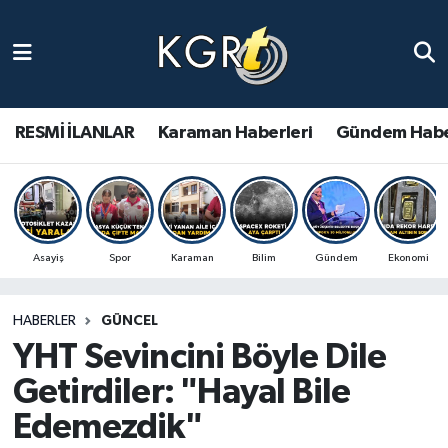
Karaman Haberleri
Gündem Haberleri
RESMİ İLANLAR
Karaman Haberleri
Gündem Habe
Güncel Haberler
Spor Haberleri
Asayiş
Spor
Karaman
Bilim
Gündem
Ekonomi
Asayiş Haberleri
HABERLER
GÜNCEL
Ulusal Haberler
YHT Sevincini Böyle Dile
Vefat Edenler
Getirdiler: "Hayal Bile
Edemezdik"