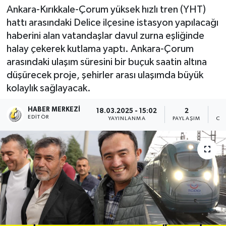
Ankara-Kırıkkale-Çorum yüksek hızlı tren (YHT)
hattı arasındaki Delice ilçesine istasyon yapılacağı
haberini alan vatandaşlar davul zurna eşliğinde
halay çekerek kutlama yaptı. Ankara-Çorum
arasındaki ulaşım süresini bir buçuk saatin altına
düşürecek proje, şehirler arası ulaşımda büyük
kolaylık sağlayacak.
HABER MERKEZI
18.03.2025 - 15:02
2
EDITÖR
YAYINLANMA
PAYLAŞIM
OK