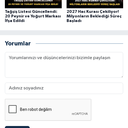
Tağşiş Listesi Güncellendi:
2027 Hac Kurası Çekiliyor!
20 Peynir ve Yoğurt Markası
Milyonların Beklediği Süreç
İfşa Edildi
Başladı
Yorumlar