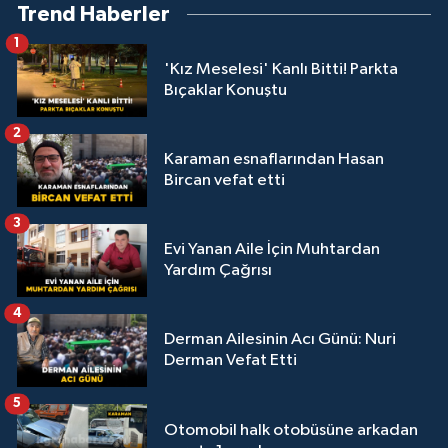
Trend Haberler
1
'Kız Meselesi' Kanlı Bitti! Parkta
Bıçaklar Konuştu
2
Karaman esnaflarından Hasan
Bircan vefat etti
3
Evi Yanan Aile İçin Muhtardan
Yardım Çağrısı
4
Derman Ailesinin Acı Günü: Nuri
Derman Vefat Etti
5
Otomobil halk otobüsüne arkadan