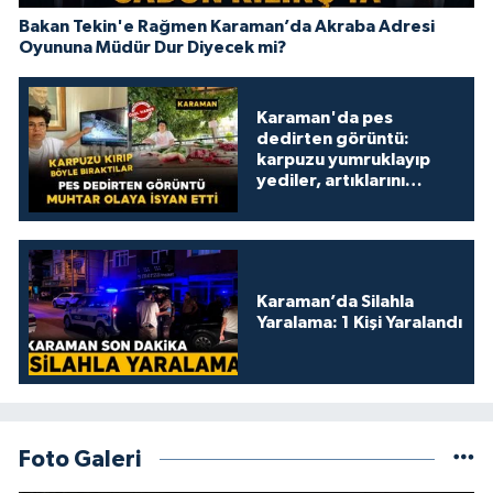
Bakan Tekin'e Rağmen Karaman’da Akraba Adresi
Oyununa Müdür Dur Diyecek mi?
Karaman'da pes
dedirten görüntü:
karpuzu yumruklayıp
yediler, artıklarını
kamelyada bıraktılar
Karaman’da Silahla
Yaralama: 1 Kişi Yaralandı
Foto Galeri