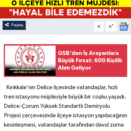
Paylaş
-
+
A
A
GSB’den İş Arayanlara
Büyük Fırsat: 600 Kişilik
Alım Geliyor
Kırıkkale'nin Delice ilçesinde vatandaşlar, hızlı
tren istasyonu müjdesiyle büyük bir coşku yaşadı.
Delice-Çorum Yüksek Standartlı Demiryolu
Projesi çerçevesinde ilçeye istasyon yapılacağının
kesinleşmesi, vatandaşlar tarafından davul zurna