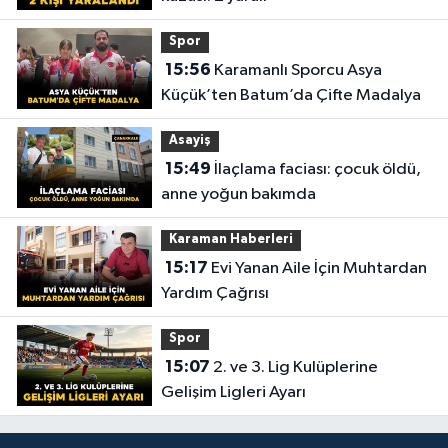
Spor
15:56
Karamanlı Sporcu Asya
Küçük’ten Batum’da Çifte Madalya
Asayiş
15:49
İlaçlama faciası: çocuk öldü,
anne yoğun bakımda
Karaman Haberleri
15:17
Evi Yanan Aile İçin Muhtardan
Yardım Çağrısı
Spor
15:07
2. ve 3. Lig Kulüplerine
Gelişim Ligleri Ayarı