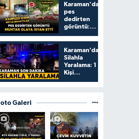
Karaman'da
pes
dedirten
görüntü:
karpuzu
yumruklayıp
yediler,
Karaman’da
artıklarını
Silahla
kamelyada
Yaralama: 1
bıraktılar
Kişi
Yaralandı
Foto Galeri