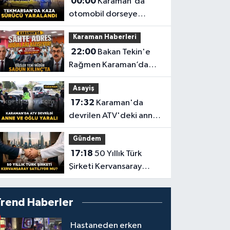
00:00
Karaman'da
otomobil dorseye
çarptı: 1 yaralı
Karaman Haberleri
22:00
Bakan Tekin'e
Rağmen Karaman’da
Akraba Adresi Oyununa
Asayiş
Müdür Dur Diyecek mi?
17:32
Karaman'da
devrilen ATV'deki anne
ve 6 yaşındaki oğlu
Gündem
yaralandı
17:18
50 Yıllık Türk
Şirketi Kervansaray
Satılıyor mu?
Trend Haberler
Hastaneden erken