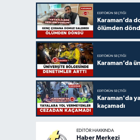
EDITÖRÜN SEÇTIĞI
Karaman’da do
ölümden dön
EDITÖRÜN SEÇTIĞI
Karaman’da üni
EDITÖRÜN SEÇTIĞI
Karaman'da ya
kaçamadı
EDITÖR HAKKINDA
Haber Merkezi