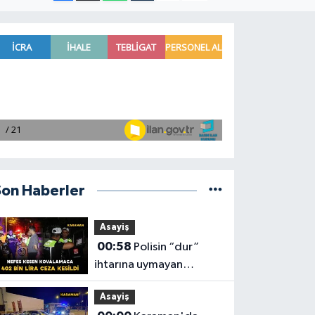
Son Haberler
Asayiş
00:58
Polisin “dur”
ihtarına uymayan
motosiklet sürücüsüne
Asayiş
402 bin lira ceza kesildi