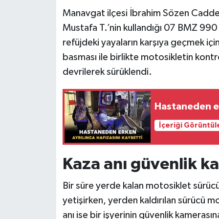
Manavgat ilçesi İbrahim Sözen Caddesi
Mustafa T.’nin kullandığı 07 BMZ 990
refüjdeki yayaların karşıya geçmek içi
basması ile birlikte motosikletin kont
devrilerek sürüklendi.
Hastaneden er
İçeriği Görüntül
Kaza anı güvenlik k
Bir süre yerde kalan motosiklet sürü
yetişirken, yerden kaldırılan sürücü 
anı ise bir işyerinin güvenlik kameras