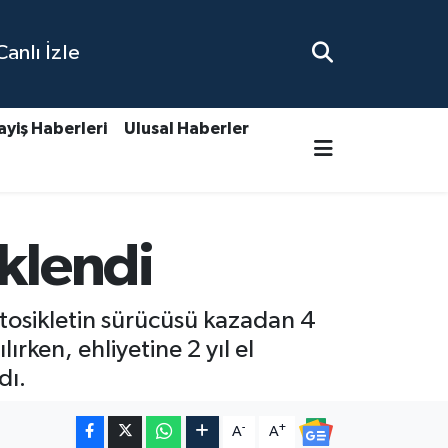
nlı İzle
ayiş Haberleri
Ulusal Haberler
üklendi
tosikletin sürücüsü kazadan 4
rken, ehliyetine 2 yıl el
dı.
-
+
A
A