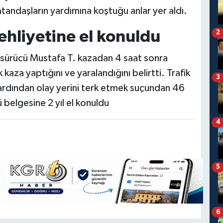
andaşların yardımına koştuğu anlar yer aldı.
 ehliyetine el konuldu
2
sürücü Mustafa T. kazadan 4 saat sonra
za yaptığını ve yaralandığını belirtti. Trafik
3
 ardından olay yerini terk etmek suçundan 46
 belgesine 2 yıl el konuldu
4
5
6