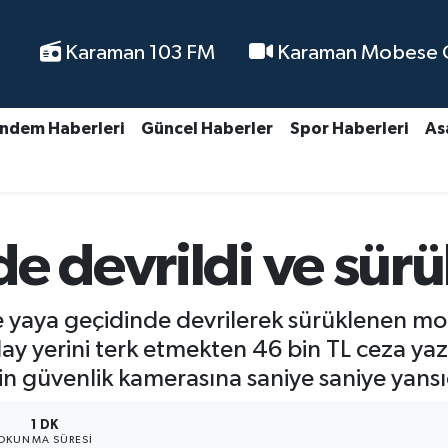
Karaman 103 FM
Karaman Mobese Ca
ndem Haberleri
Güncel Haberler
Spor Haberleri
As
e devrildi ve sür
 yaya geçidinde devrilerek sürüklenen mo
y yerini terk etmekten 46 bin TL ceza yazılı
nin güvenlik kamerasına saniye saniye yansı
1 DK
OKUNMA SÜRESI