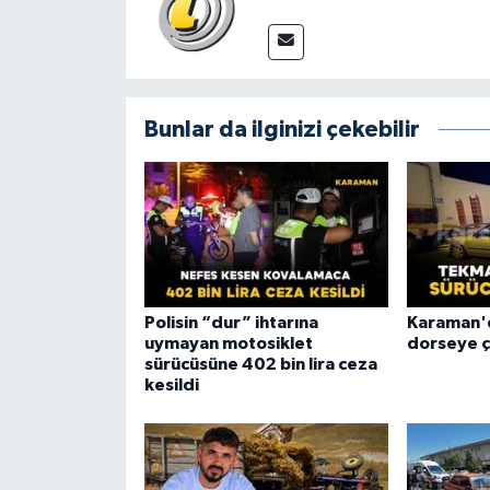
Bunlar da ilginizi çekebilir
Polisin “dur” ihtarına
Karaman'
uymayan motosiklet
dorseye ça
sürücüsüne 402 bin lira ceza
kesildi