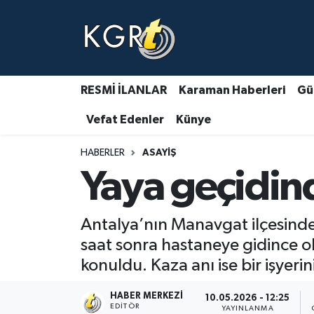
Karaman Haberleri
Gündem Haberleri
RESMİ İLANLAR
Karaman Haberleri
Gü
Vefat Edenler
Künye
Güncel Haberler
HABERLER
ASAYIŞ
Spor Haberleri
Yaya geçidind
Asayiş Haberleri
Antalya’nın Manavgat ilçesinde
Ulusal Haberler
saat sonra hastaneye gidince ola
konuldu. Kaza anı ise bir işyeri
Vefat Edenler
HABER MERKEZI
10.05.2026 - 12:25
EDITÖR
YAYINLANMA