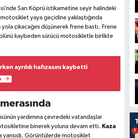
’nde Sarı Köprü istikametine seyir halindeki
 motosiklet yaya geçidine yaklaştığında
n yola çıkacağını düşünerek frene bastı. Frene
rolünü kaybeden sürücü motosikletle birlikte
ken ayrıldı hafızasını kaybetti
e
amerasında
cüsünün yardımına çevredeki vatandaşlar
motosikletine binerek yoluna devam etti.
Kaza
1
ına yansıdı. Görüntülerde motosiklet