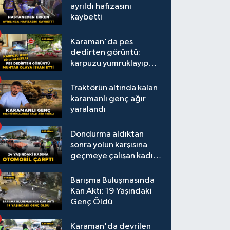
ayrıldı hafızasını
kaybetti
Karaman'da pes
dedirten görüntü:
karpuzu yumruklayıp
yediler, artıklarını
kamelyada bıraktılar
Traktörün altında kalan
karamanlı genç ağır
yaralandı
Dondurma aldıktan
sonra yolun karşısına
geçmeye çalışan kadına
otomobil çarptı
Barışma Buluşmasında
Kan Aktı: 19 Yaşındaki
Genç Öldü
Karaman'da devrilen