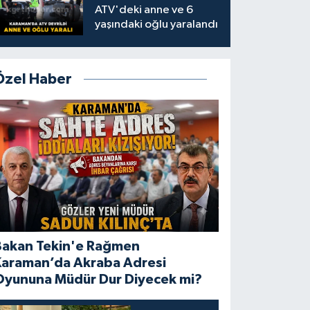
ATV'deki anne ve 6
yaşındaki oğlu yaralandı
Özel Haber
Bakan Tekin'e Rağmen
Karaman’da Akraba Adresi
Oyununa Müdür Dur Diyecek mi?