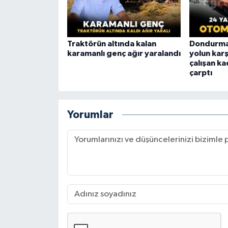
Traktörün altında kalan
Dondurma 
karamanlı genç ağır yaralandı
yolun kar
çalışan k
çarptı
Yorumlar