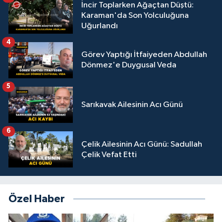
İncir Toplarken Ağaçtan Düştü:
Karaman'da Son Yolculuğuna
Uğurlandı
4
Görev Yaptığı İtfaiyeden Abdullah
Dönmez'e Duygusal Veda
5
Sarıkavak Ailesinin Acı Günü
6
Çelik Ailesinin Acı Günü: Sadullah
Çelik Vefat Etti
Özel Haber