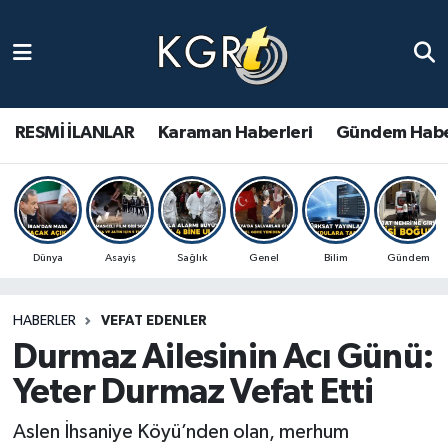
Karaman Haberleri
Gündem Haberleri
RESMİ İLANLAR
Karaman Haberleri
Gündem Habe
Güncel Haberler
Spor Haberleri
Dünya
Asayiş
Sağlık
Genel
Bilim
Gündem
Asayiş Haberleri
HABERLER
VEFAT EDENLER
Ulusal Haberler
Durmaz Ailesinin Acı Günü:
Vefat Edenler
Yeter Durmaz Vefat Etti
Aslen İhsaniye Köyü’nden olan, merhum