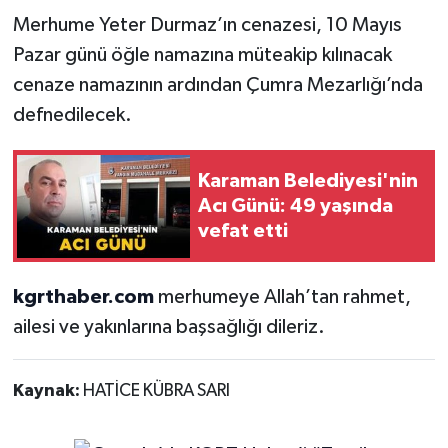
Merhume Yeter Durmaz’ın cenazesi, 10 Mayıs
Pazar günü öğle namazına müteakip kılınacak
cenaze namazının ardından Çumra Mezarlığı’nda
defnedilecek.
Karaman Belediyesi'nin
Acı Günü: 49 yaşında
vefat etti
kgrthaber.com
merhumeye Allah’tan rahmet,
ailesi ve yakınlarına başsağlığı dileriz.
Kaynak:
HATİCE KÜBRA SARI