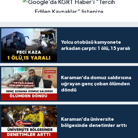
Yolcu otobüsü kamyonete
arkadan çarptı: 1 ölü, 15 yaralı
Karaman’da domuz saldırısına
uğrayan genç çoban ölümden
döndü
Karaman’da üniversite
bölgesinde denetimler arttı