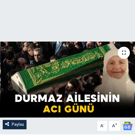
Paylaş
-
+
A
A