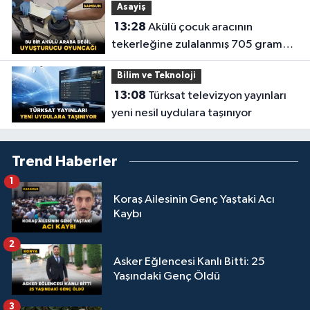
Asayiş
13:28
Akülü çocuk aracının
tekerleğine zulalanmış 705 gram
metamfetamin ele geçirildi
Bilim ve Teknoloji
13:08
Türksat televizyon yayınları
yeni nesil uydulara taşınıyor
Trend Haberler
1
Koraş Ailesinin Genç Yaştaki Acı
Kaybı
2
Asker Eğlencesi Kanlı Bitti: 25
Yaşındaki Genç Öldü
3