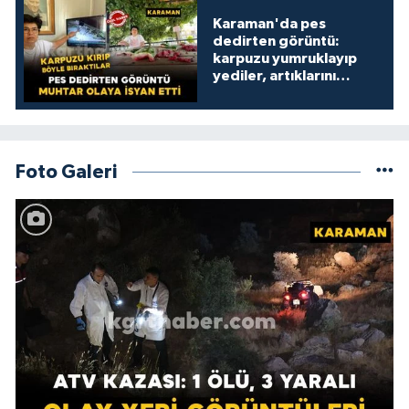
Karaman'da pes
dedirten görüntü:
karpuzu yumruklayıp
yediler, artıklarını
kamelyada bıraktılar
Foto Galeri