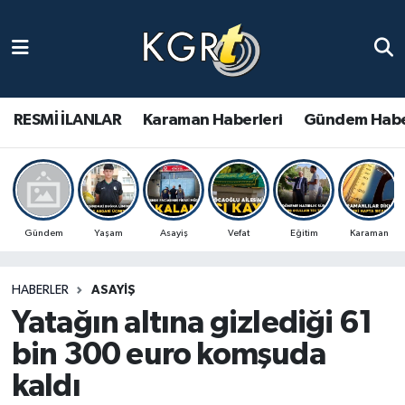
Karaman Haberleri
Gündem Haberleri
RESMİ İLANLAR
Karaman Haberleri
Gündem Habe
Güncel Haberler
Spor Haberleri
Gündem
Yaşam
Asayiş
Vefat
Eğitim
Karaman
Asayiş Haberleri
HABERLER
ASAYIŞ
Ulusal Haberler
Yatağın altına gizlediği 61
Vefat Edenler
bin 300 euro komşuda
kaldı