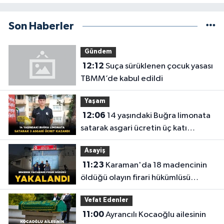
Son Haberler
Gündem
12:12
Suça sürüklenen çocuk yasası
TBMM’de kabul edildi
Yaşam
12:06
14 yaşındaki Buğra limonata
satarak asgari ücretin üç katı
kazandı
Asayiş
11:23
Karaman'da 18 madencinin
öldüğü olayın firari hükümlüsü
yakalandı
Vefat Edenler
11:00
Ayrancılı Kocaoğlu ailesinin