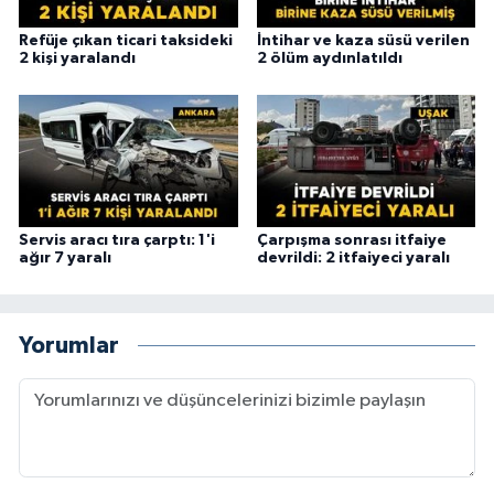
Refüje çıkan ticari taksideki
İntihar ve kaza süsü verilen
2 kişi yaralandı
2 ölüm aydınlatıldı
Servis aracı tıra çarptı: 1'i
Çarpışma sonrası itfaiye
ağır 7 yaralı
devrildi: 2 itfaiyeci yaralı
Yorumlar