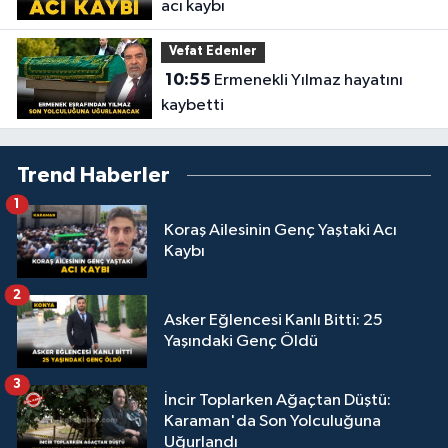
acı kaybı
Vefat Edenler
10:55
Ermenekli Yılmaz hayatını
kaybetti
Trend Haberler
1
Koraş Ailesinin Genç Yaştaki Acı
Kaybı
2
Asker Eğlencesi Kanlı Bitti: 25
Yaşındaki Genç Öldü
3
İncir Toplarken Ağaçtan Düştü:
Karaman'da Son Yolculuğuna
Uğurlandı