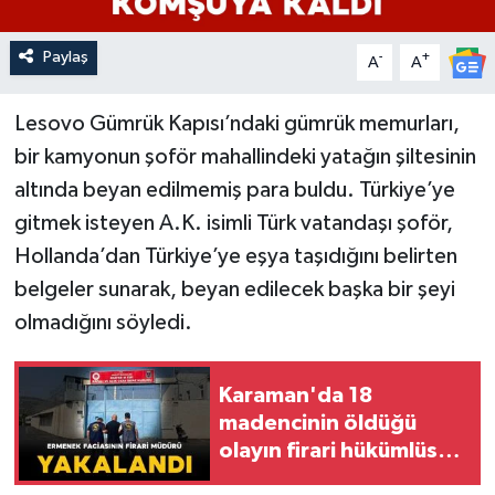
Paylaş
-
+
A
A
Lesovo Gümrük Kapısı’ndaki gümrük memurları,
bir kamyonun şoför mahallindeki yatağın şiltesinin
altında beyan edilmemiş para buldu. Türkiye’ye
gitmek isteyen A.K. isimli Türk vatandaşı şoför,
Hollanda’dan Türkiye’ye eşya taşıdığını belirten
belgeler sunarak, beyan edilecek başka bir şeyi
olmadığını söyledi.
Karaman'da 18
madencinin öldüğü
olayın firari hükümlüsü
yakalandı