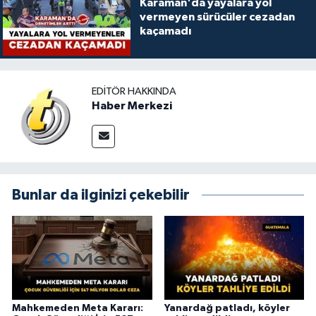
Karaman'da yayalara yol
vermeyen sürücüler cezadan
kaçamadı
EDITÖR HAKKINDA
Haber Merkezi
Bunlar da ilginizi çekebilir
Mahkemeden Meta Kararı:
Yanardağ patladı, köyler