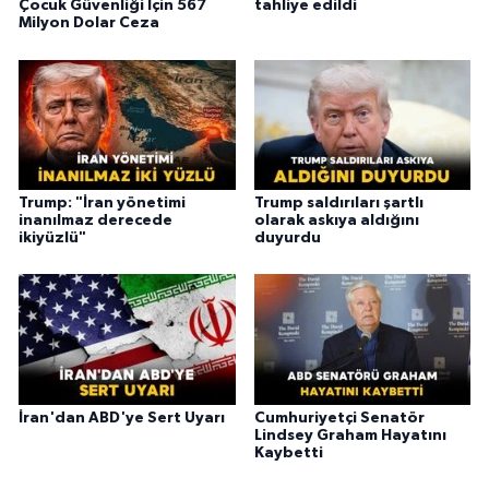
Çocuk Güvenliği İçin 567
tahliye edildi
Milyon Dolar Ceza
Trump: "İran yönetimi
Trump saldırıları şartlı
inanılmaz derecede
olarak askıya aldığını
ikiyüzlü"
duyurdu
İran'dan ABD'ye Sert Uyarı
Cumhuriyetçi Senatör
Lindsey Graham Hayatını
Kaybetti