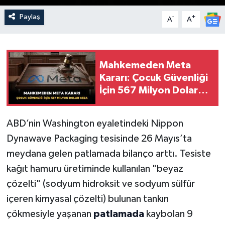
Paylaş
-
+
A
A
Mahkemeden Meta
Kararı: Çocuk Güvenliği
İçin 567 Milyon Dolar
Ceza
ABD’nin Washington eyaletindeki Nippon
Dynawave Packaging tesisinde 26 Mayıs’ta
meydana gelen patlamada bilanço arttı. Tesiste
kağıt hamuru üretiminde kullanılan "beyaz
çözelti" (sodyum hidroksit ve sodyum sülfür
içeren kimyasal çözelti) bulunan tankın
çökmesiyle yaşanan
patlamada
kaybolan 9