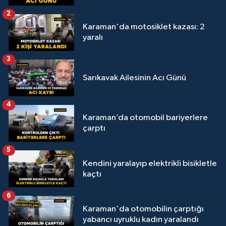
2
Karaman'da motosiklet kazası: 2
yaralı
3
Sarıkavak Ailesinin Acı Günü
4
Karaman’da otomobil bariyerlere
çarptı
5
Kendini yaralayıp elektrikli bisikletle
kaçtı
6
Karaman'da otomobilin çarptığı
yabancı uyruklu kadın yaralandı