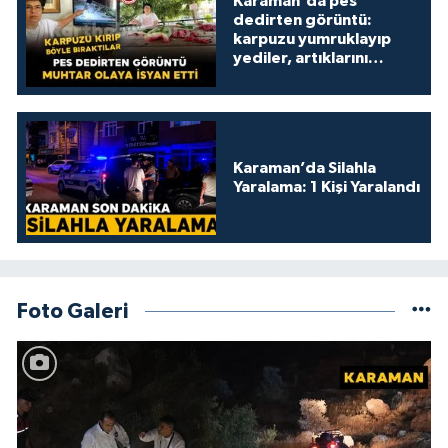
Karaman'da pes
dedirten görüntü:
karpuzu yumruklayıp
yediler, artıklarını
kamelyada bıraktılar
Karaman’da Silahla
Yaralama: 1 Kişi Yaralandı
Foto Galeri