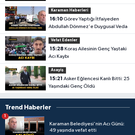
Anlar Ortaya Çıktı
Karaman Haberleri
16:10
Görev Yaptığı İtfaiyeden
Abdullah Dönmez'e Duygusal Veda
Vefat Edenler
15:28
Koraş Ailesinin Genç Yaştaki
Acı Kaybı
Asayiş
15:21
Asker Eğlencesi Kanlı Bitti: 25
Yaşındaki Genç Öldü
Trend Haberler
1
Karaman Belediyesi'nin Acı Günü:
49 yaşında vefat etti