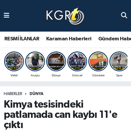
Karaman Haberleri
Gündem Haberleri
RESMİ İLANLAR
Karaman Haberleri
Gündem Habe
Güncel Haberler
Spor Haberleri
Vefat
Asayiş
Dünya
Güncel
Gündem
Spor
Asayiş Haberleri
HABERLER
DÜNYA
Ulusal Haberler
Kimya tesisindeki
Vefat Edenler
patlamada can kaybı 11'e
çıktı