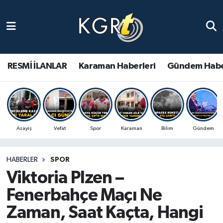
Karaman Haberleri
Gündem Haberleri
RESMİ İLANLAR
Karaman Haberleri
Gündem Habe
Güncel Haberler
Spor Haberleri
Asayiş
Vefat
Spor
Karaman
Bilim
Gündem
Asayiş Haberleri
HABERLER
SPOR
Ulusal Haberler
Viktoria Plzen –
Vefat Edenler
Fenerbahçe Maçı Ne
Zaman, Saat Kaçta, Hangi