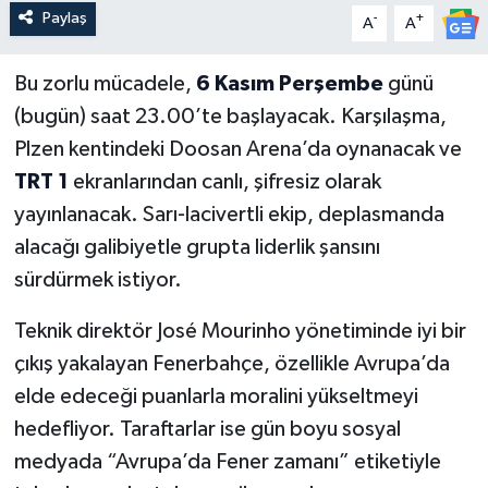
Paylaş
-
+
A
A
Bu zorlu mücadele,
6 Kasım Perşembe
günü
(bugün) saat 23.00’te başlayacak. Karşılaşma,
Plzen kentindeki Doosan Arena’da oynanacak ve
TRT 1
ekranlarından canlı, şifresiz olarak
yayınlanacak. Sarı-lacivertli ekip, deplasmanda
alacağı galibiyetle grupta liderlik şansını
sürdürmek istiyor.
Teknik direktör José Mourinho yönetiminde iyi bir
çıkış yakalayan Fenerbahçe, özellikle Avrupa’da
elde edeceği puanlarla moralini yükseltmeyi
hedefliyor. Taraftarlar ise gün boyu sosyal
medyada “Avrupa’da Fener zamanı” etiketiyle