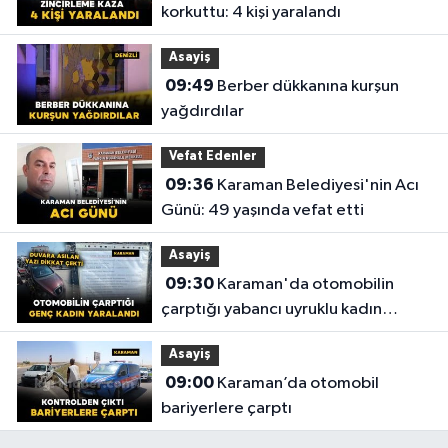
korkuttu: 4 kişi yaralandı
Asayiş
09:49
Berber dükkanına kurşun
yağdırdılar
Vefat Edenler
09:36
Karaman Belediyesi'nin Acı
Günü: 49 yaşında vefat etti
Asayiş
09:30
Karaman'da otomobilin
çarptığı yabancı uyruklu kadın
yaralandı
Asayiş
09:00
Karaman’da otomobil
bariyerlere çarptı