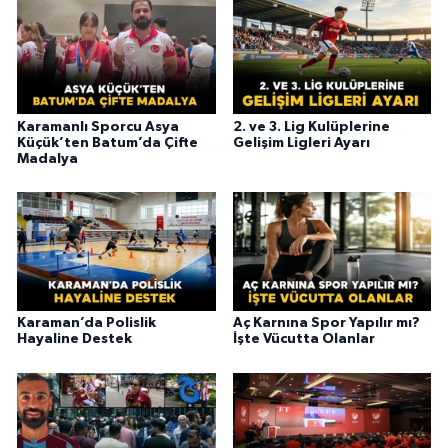
Karamanlı Sporcu Asya
2. ve 3. Lig Kulüplerine
Küçük’ten Batum’da Çifte
Gelişim Ligleri Ayarı
Madalya
Karaman’da Polislik
Aç Karnına Spor Yapılır mı?
Hayaline Destek
İşte Vücutta Olanlar