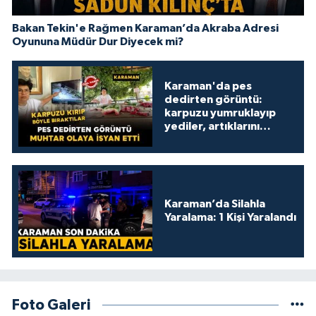
Bakan Tekin'e Rağmen Karaman’da Akraba Adresi
Oyununa Müdür Dur Diyecek mi?
Karaman'da pes
dedirten görüntü:
karpuzu yumruklayıp
yediler, artıklarını
kamelyada bıraktılar
Karaman’da Silahla
Yaralama: 1 Kişi Yaralandı
Foto Galeri