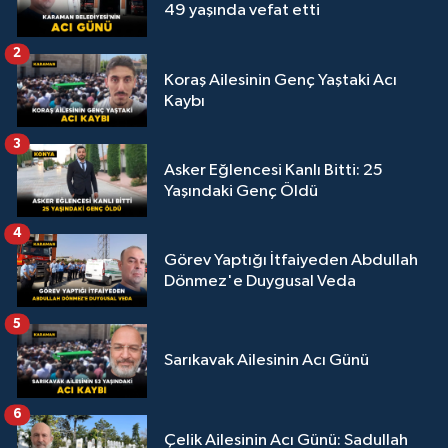
49 yaşında vefat etti
2
Koraş Ailesinin Genç Yaştaki Acı
Kaybı
3
Asker Eğlencesi Kanlı Bitti: 25
Yaşındaki Genç Öldü
4
Görev Yaptığı İtfaiyeden Abdullah
Dönmez'e Duygusal Veda
5
Sarıkavak Ailesinin Acı Günü
6
Çelik Ailesinin Acı Günü: Sadullah