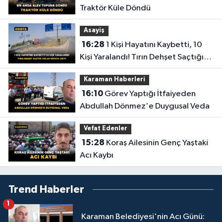
Traktör Küle Döndü
Asayiş
16:28
1 Kişi Hayatını Kaybetti, 10
Kişi Yaralandı! Tırın Dehşet Saçtığı
Anlar Ortaya Çıktı
Karaman Haberleri
16:10
Görev Yaptığı İtfaiyeden
Abdullah Dönmez'e Duygusal Veda
Vefat Edenler
15:28
Koraş Ailesinin Genç Yaştaki
Acı Kaybı
Trend Haberler
1
Karaman Belediyesi'nin Acı Günü: