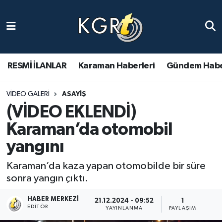
Karaman Haberleri
Gündem Haberleri
RESMİ İLANLAR
Karaman Haberleri
Gündem Habe
Güncel Haberler
VIDEO GALERI
ASAYIŞ
(VİDEO EKLENDİ)
Spor Haberleri
Karaman’da otomobil
Asayiş Haberleri
yangını
Ulusal Haberler
Karaman’da kaza yapan otomobilde bir süre
sonra yangın çıktı.
Vefat Edenler
HABER MERKEZI
21.12.2024 - 09:52
1
EDITÖR
YAYINLANMA
PAYLAŞIM