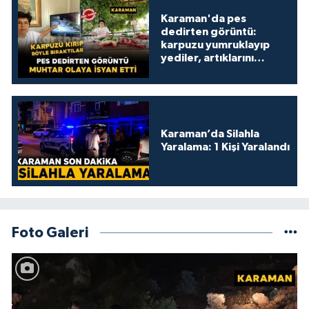
Karaman'da pes
dedirten görüntü:
karpuzu yumruklayıp
yediler, artıklarını
kamelyada bıraktılar
Karaman’da Silahla
Yaralama: 1 Kişi Yaralandı
Foto Galeri