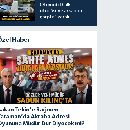
Otomobil halk
otobüsüne arkadan
çarptı: 1 yaralı
Özel Haber
Bakan Tekin'e Rağmen
Karaman’da Akraba Adresi
Oyununa Müdür Dur Diyecek mi?