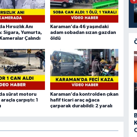
6
a Hırsızlık Anı
Karaman’da 46 yaşındaki
 Sigara, Yumurta,
adam sobadan sızan gazdan
 Kameralar Çalındı
öldü
da sürat motoru
Karaman’da kontrolden çıkan
i araçla çarpıştı: 1
hafif ticari araç ağaca
ı
çarparak durabildi: 2 yaralı