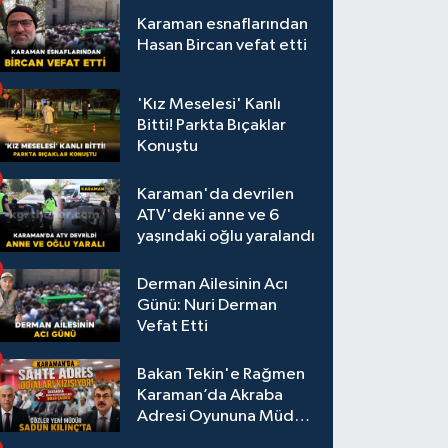
Karaman esnaflarından
Hasan Bircan vefat etti
'Kız Meselesi' Kanlı
Bitti! Parkta Bıçaklar
Konuştu
Karaman'da devrilen
ATV'deki anne ve 6
yaşındaki oğlu yaralandı
Derman Ailesinin Acı
Günü: Nuri Derman
Vefat Etti
Bakan Tekin'e Rağmen
Karaman’da Akraba
Adresi Oyununa Müdür
Dur Diyecek mi?