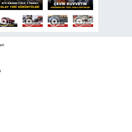
eri
i