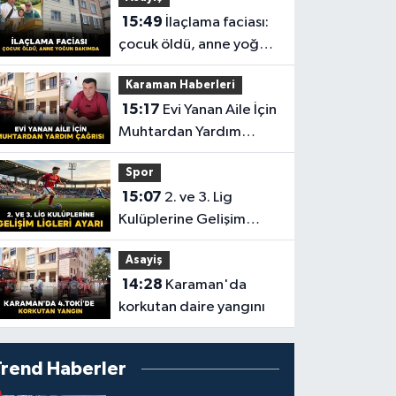
15:49
İlaçlama faciası:
çocuk öldü, anne yoğun
bakımda
Karaman Haberleri
15:17
Evi Yanan Aile İçin
Muhtardan Yardım
Çağrısı
Spor
15:07
2. ve 3. Lig
Kulüplerine Gelişim
Ligleri Ayarı
Asayiş
14:28
Karaman'da
korkutan daire yangını
Trend Haberler