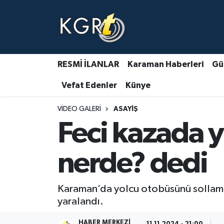
Karaman Haberleri
Gündem Haberleri
RESMİ İLANLAR
Karaman Haberleri
Gü
Vefat Edenler
Künye
Güncel Haberler
VIDEO GALERI
ASAYIŞ
Spor Haberleri
Feci kazada 
Asayiş Haberleri
nerde? dedi
Ulusal Haberler
Karaman’da yolcu otobüsünü sollamay
Vefat Edenler
yaralandı.
HABER MERKEZI