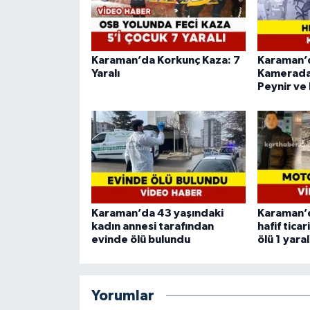
Karaman’da Korkunç Kaza: 7
Karaman’d
Yaralı
Kamerada:
Peynir ve
Karaman’da 43 yaşındaki
Karaman’
kadın annesi tarafından
hafif ticar
evinde ölü bulundu
ölü 1 yaral
Yorumlar