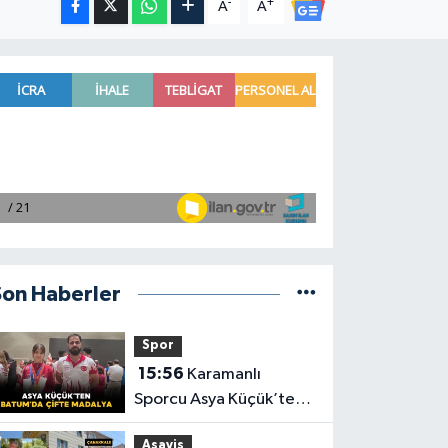
-
+
A
A
Son Haberler
Spor
15:56
Karamanlı
Sporcu Asya Küçük’ten
Batum’da Çifte Madalya
Asayiş