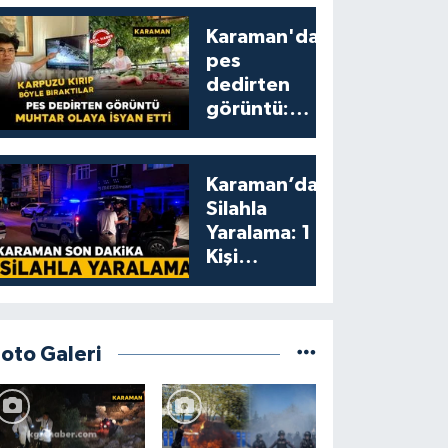
Karaman'da
pes
dedirten
görüntü:
karpuzu
yumruklayıp
yediler,
Karaman’da
artıklarını
Silahla
kamelyada
Yaralama: 1
bıraktılar
Kişi
Yaralandı
Foto Galeri