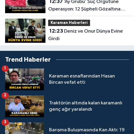
12:37
‘Ay Grubu’ Suç Örgütüne
Operasyon: 12 Şüpheli Gözaltına
Alındı
Karaman Haberleri
12:23
Deniz ve Onur Dünya Evine
Girdi
Trend Haberler
1
Karaman esnaflarından Hasan
Bircan vefat etti
2
Traktörün altında kalan karamanlı
genç ağır yaralandı
3
Barışma Buluşmasında Kan Aktı: 19