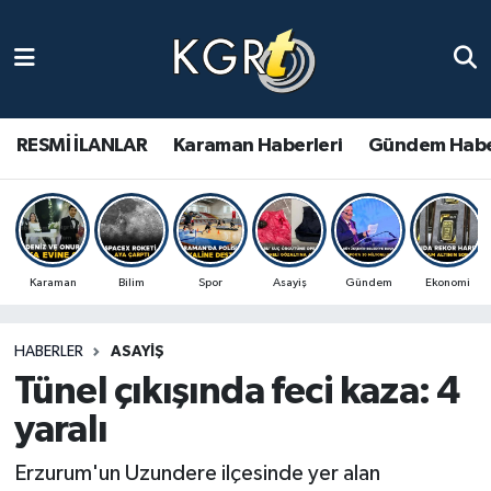
Karaman Haberleri
Gündem Haberleri
RESMİ İLANLAR
Karaman Haberleri
Gündem Habe
Güncel Haberler
Spor Haberleri
Karaman
Bilim
Spor
Asayiş
Gündem
Ekonomi
Asayiş Haberleri
HABERLER
ASAYIŞ
Ulusal Haberler
Tünel çıkışında feci kaza: 4
Vefat Edenler
yaralı
Erzurum'un Uzundere ilçesinde yer alan