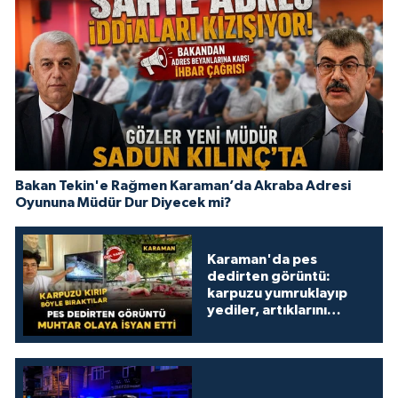
Bakan Tekin'e Rağmen Karaman’da Akraba Adresi
Oyununa Müdür Dur Diyecek mi?
Karaman'da pes
dedirten görüntü:
karpuzu yumruklayıp
yediler, artıklarını
kamelyada bıraktılar