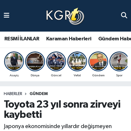
Karaman Haberleri
Gündem Haberleri
RESMİ İLANLAR
Karaman Haberleri
Gündem Habe
Güncel Haberler
Spor Haberleri
Asayiş
Dünya
Güncel
Vefat
Gündem
Spor
Asayiş Haberleri
HABERLER
GÜNDEM
Ulusal Haberler
Toyota 23 yıl sonra zirveyi
Vefat Edenler
kaybetti
Japonya ekonomisinde yıllardır değişmeyen