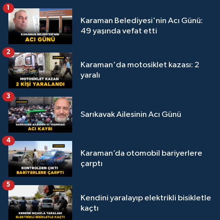
1
Karaman Belediyesi'nin Acı Günü:
49 yaşında vefat etti
2
Karaman'da motosiklet kazası: 2
yaralı
3
Sarıkavak Ailesinin Acı Günü
4
Karaman’da otomobil bariyerlere
çarptı
5
Kendini yaralayıp elektrikli bisikletle
kaçtı