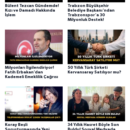
Bülent Tezcan Gündemde!
Trabzon Büyükşehir
Kızı ve Damadı Hakkında
Belediye Başkanı'ndan
İşlem
Trabzonspor'a 30
Milyonluk Destek!
Milyonları İlgilendiriyor!
50 Yıllık Türk Şirketi
Fatih Erbakan’dan
Kervansaray Satılıyor mu?
Kademeli Emeklilik Çağrısı
Koray Beşli
34 Yıllık Hasret Böyle Son
Soruşturmasında Yeni
Buldu! Sosyal Medyada