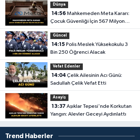
Dünya
14:56
Mahkemeden Meta Kararı:
Çocuk Güvenliği İçin 567 Milyon
Dolar Ceza
Güncel
14:15
Polis Meslek Yüksekokulu 3
Bin 250 Öğrenci Alacak
Vefat Edenler
14:04
Çelik Ailesinin Acı Günü:
Sadullah Çelik Vefat Etti
Asayiş
13:37
Aşıklar Tepesi'nde Korkutan
Yangın: Alevler Geceyi Aydınlattı
Trend Haberler