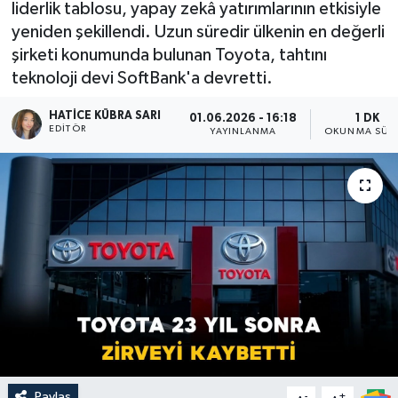
liderlik tablosu, yapay zekâ yatırımlarının etkisiyle
yeniden şekillendi. Uzun süredir ülkenin en değerli
şirketi konumunda bulunan Toyota, tahtını
teknoloji devi SoftBank'a devretti.
HATICE KÜBRA SARI
01.06.2026 - 16:18
1 DK
EDITÖR
YAYINLANMA
OKUNMA SÜRE
Paylaş
-
+