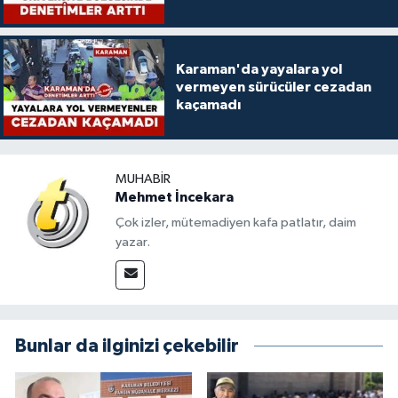
Karaman'da yayalara yol
vermeyen sürücüler cezadan
kaçamadı
MUHABIR
Mehmet İncekara
Çok izler, mütemadiyen kafa patlatır, daim
yazar.
Bunlar da ilginizi çekebilir