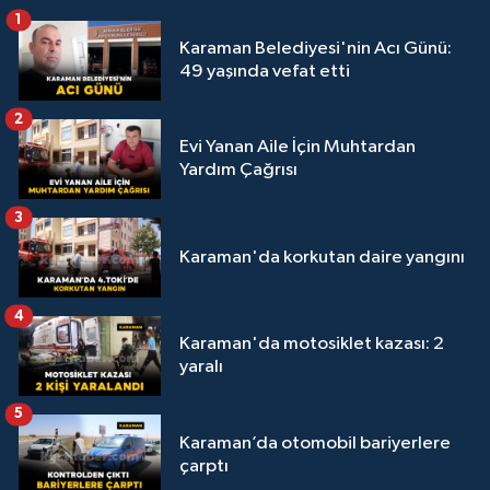
1
Karaman Belediyesi'nin Acı Günü:
49 yaşında vefat etti
2
Evi Yanan Aile İçin Muhtardan
Yardım Çağrısı
3
Karaman'da korkutan daire yangını
4
Karaman'da motosiklet kazası: 2
yaralı
5
Karaman’da otomobil bariyerlere
çarptı