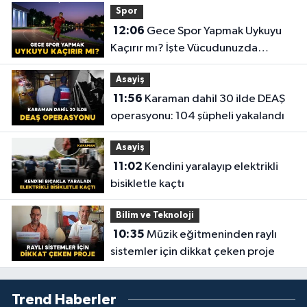
Spor
12:06
Gece Spor Yapmak Uykuyu
Kaçırır mı? İşte Vücudunuzda
Yaşananlar!
Asayiş
11:56
Karaman dahil 30 ilde DEAŞ
operasyonu: 104 şüpheli yakalandı
Asayiş
11:02
Kendini yaralayıp elektrikli
bisikletle kaçtı
Bilim ve Teknoloji
10:35
Müzik eğitmeninden raylı
sistemler için dikkat çeken proje
Trend Haberler