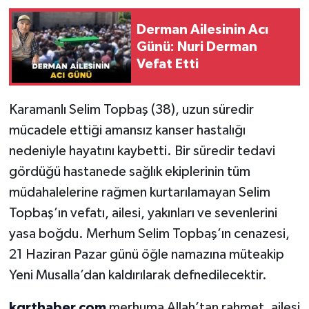
Derman Ailesinin Acı
Günü: Nuri Derman
Vefat Etti
Karamanlı Selim Topbaş (38), uzun süredir
mücadele ettiği amansız kanser hastalığı
nedeniyle hayatını kaybetti. Bir süredir tedavi
gördüğü hastanede sağlık ekiplerinin tüm
müdahalelerine rağmen kurtarılamayan Selim
Topbaş’ın vefatı, ailesi, yakınları ve sevenlerini
yasa boğdu. Merhum Selim Topbaş’ın cenazesi,
21 Haziran Pazar günü öğle namazına müteakip
Yeni Musalla’dan kaldırılarak defnedilecektir.
kgrthaber.com
merhuma Allah’tan rahmet, ailesi