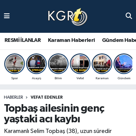
Karaman Haberleri
Gündem Haberleri
RESMİ İLANLAR
Karaman Haberleri
Gündem Habe
Güncel Haberler
Spor Haberleri
Spor
Asayiş
Bilim
Vefat
Karaman
Gündem
Asayiş Haberleri
HABERLER
VEFAT EDENLER
Ulusal Haberler
Topbaş ailesinin genç
Vefat Edenler
yaştaki acı kaybı
Karamanlı Selim Topbaş (38), uzun süredir