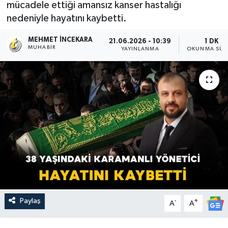
mücadele ettiği amansız kanser hastalığı
nedeniyle hayatını kaybetti.
MEHMET İNCEKARA
21.06.2026 - 10:39
1 DK
MUHABIR
YAYINLANMA
OKUNMA SÜR
Paylaş
-
+
A
A